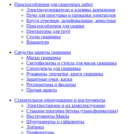
Приспособления для сварочных работ
Электрододержатели и клеммы заземления
Печи для просушки и прокалки электродов
Круги отрезные, шлифовальные, зачистные
Приспособления для сварки
Центраторы для труб
Столы сварщика
Вращатели
Средства защиты сварщика
Маски сварщика
Светофильтры и стекла для масок сварщика
Спецодежда для сварщика
Рукавицы, перчатки, краги сварщика
Защитные очки, каски
Респираторы и фильтры
Прочая защита
Строительное оборудование и инструменты
Электростанции и их комплектующие
Станции прогрева бетона (трансформаторы)
Инструменты Makita
Шуруповерты и гайковерты
Лобзики
Перфораторы