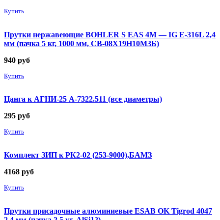
Купить
Прутки нержавеющие BOHLER S EAS 4M — IG E-316L 2,4
мм (пачка 5 кг, 1000 мм, СВ-08Х19Н10М3Б)
940
руб
Купить
Цанга к АГНИ-25 А-7322.511 (все диаметры)
295
руб
Купить
Комплект ЗИП к РК2-02 (253-9000),БАМЗ
4168
руб
Купить
Прутки присадочные алюминиевые ESAB OK Tigrod 4047
2,4 мм (пачка 2,5 кг, AlSi12)