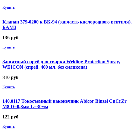
Купить
Клапан 379-0200 к ВК-94 (запчасть кислородного вентиля),
БАМЗ
136
руб
Купить
Защитный спрей для сварки Welding Protection Spray,
WEICON (спрей, 400 мл, без силикона)
810
руб
Купить
140.0117 Токосъемный наконечник Abicor Binzel CuCrZr
М8 D=0,8мм L=30мм
122
руб
Купить