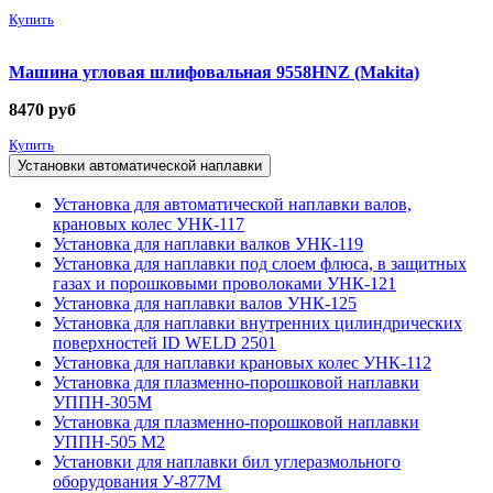
Купить
Машина угловая шлифовальная 9558HNZ (Makita)
8470
руб
Купить
Установки автоматической наплавки
Установка для автоматической наплавки валов,
крановых колес УНК-117
Установка для наплавки валков УНК-119
Установка для наплавки под слоем флюса, в защитных
газах и порошковыми проволоками УНК-121
Установка для наплавки валов УНК-125
Установка для наплавки внутренних цилиндрических
поверхностей ID WELD 2501
Установка для наплавки крановых колес УНК-112
Установка для плазменно-порошковой наплавки
УППН-305М
Установка для плазменно-порошковой наплавки
УППН-505 М2
Установки для наплавки бил углеразмольного
оборудования У-877М