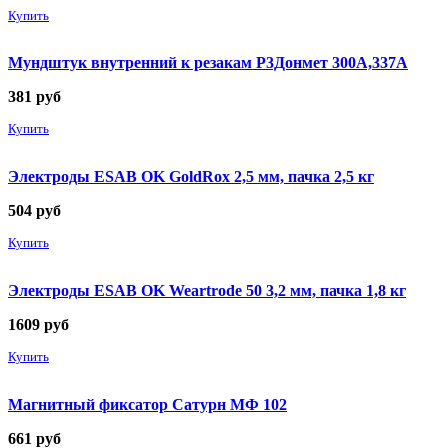
Купить
Мундштук внутренний к резакам Р3Донмет 300А,337А
381
руб
Купить
Электроды ESAB OK GoldRox 2,5 мм, пачка 2,5 кг
504
руб
Купить
Электроды ESAB OK Weartrode 50 3,2 мм, пачка 1,8 кг
1609
руб
Купить
Магнитный фиксатор Сатурн МФ 102
661
руб