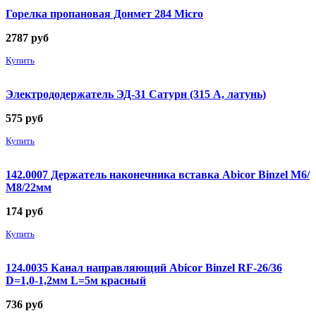
Горелка пропановая Донмет 284 Micro
2787
руб
Купить
Электрододержатель ЭД-31 Сатурн (315 А, латунь)
575
руб
Купить
142.0007 Держатель наконечника вставка Abicor Binzel М6/
М8/22мм
174
руб
Купить
124.0035 Канал направляющий Abicor Binzel RF-26/36
D=1,0-1,2мм L=5м красный
736
руб