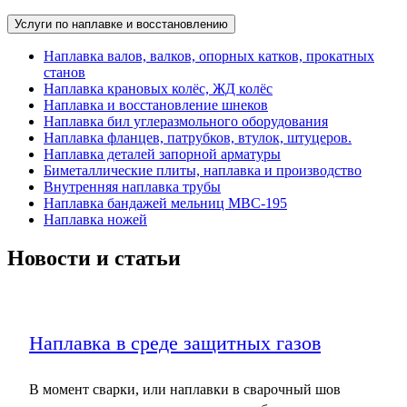
Услуги по наплавке и восстановлению
Наплавка валов, валков, опорных катков, прокатных
станов
Наплавка крановых колёс, ЖД колёс
Наплавка и восстановление шнеков
Наплавка бил углеразмольного оборудования
Наплавка фланцев, патрубков, втулок, штуцеров.
Наплавка деталей запорной арматуры
Биметаллические плиты, наплавка и производство
Внутренняя наплавка трубы
Наплавка бандажей мельниц МВС-195
Наплавка ножей
Новости и статьи
Наплавка в среде защитных газов
В момент сварки, или наплавки в сварочный шов