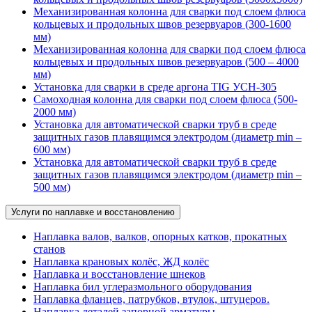
Механизированная колонна для сварки под слоем флюса
кольцевых и продольных швов резервуаров (300-1600
мм)
Механизированная колонна для сварки под слоем флюса
кольцевых и продольных швов резервуаров (500 – 4000
мм)
Установка для сварки в среде аргона TIG УСН-305
Самоходная колонна для сварки под слоем флюса (500-
2000 мм)
Установка для автоматической сварки труб в среде
защитных газов плавящимся электродом (диаметр min –
600 мм)
Установка для автоматической сварки труб в среде
защитных газов плавящимся электродом (диаметр min –
500 мм)
Услуги по наплавке и восстановлению
Наплавка валов, валков, опорных катков, прокатных
станов
Наплавка крановых колёс, ЖД колёс
Наплавка и восстановление шнеков
Наплавка бил углеразмольного оборудования
Наплавка фланцев, патрубков, втулок, штуцеров.
Наплавка деталей запорной арматуры