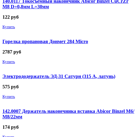
140.0117 Токосъемный наконечник Abicor Binzel CuCrZr
М8 D=0,8мм L=30мм
122
руб
Купить
Горелка пропановая Донмет 284 Micro
2787
руб
Купить
Электрододержатель ЭД-31 Сатурн (315 А, латунь)
575
руб
Купить
142.0007 Держатель наконечника вставка Abicor Binzel М6/
М8/22мм
174
руб
Купить