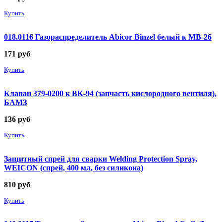
Купить
018.0116 Газораспределитель Abicor Binzel белый к MB-26
171
руб
Купить
Клапан 379-0200 к ВК-94 (запчасть кислородного вентиля),
БАМЗ
136
руб
Купить
Защитный спрей для сварки Welding Protection Spray,
WEICON (спрей, 400 мл, без силикона)
810
руб
Купить