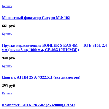
Купить
Магнитный фиксатор Сатурн МФ 102
661
руб
Купить
Прутки нержавеющие BOHLER S EAS 4M — IG E-316L 2,4
мм (пачка 5 кг, 1000 мм, СВ-08Х19Н10М3Б)
940
руб
Купить
Цанга к АГНИ-25 А-7322.511 (все диаметры)
295
руб
Купить
Комплект ЗИП к РК2-02 (253-9000),БАМЗ