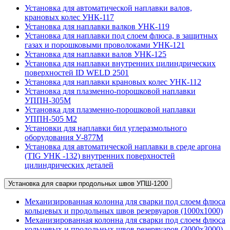
Установка для автоматической наплавки валов,
крановых колес УНК-117
Установка для наплавки валков УНК-119
Установка для наплавки под слоем флюса, в защитных
газах и порошковыми проволоками УНК-121
Установка для наплавки валов УНК-125
Установка для наплавки внутренних цилиндрических
поверхностей ID WELD 2501
Установка для наплавки крановых колес УНК-112
Установка для плазменно-порошковой наплавки
УППН-305М
Установка для плазменно-порошковой наплавки
УППН-505 М2
Установки для наплавки бил углеразмольного
оборудования У-877М
Установка для автоматической наплавки в среде аргона
(TIG УНК -132) внутренних поверхностей
цилиндрических деталей
Установка для сварки продольных швов УПШ-1200
Механизированная колонна для сварки под слоем флюса
кольцевых и продольных швов резервуаров (1000х1000)
Механизированная колонна для сварки под слоем флюса
кольцевых и продольных швов резервуаров (3000х3000)