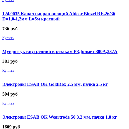
124.0035 Канал направляющий Abicor Binzel RF-26/36
D=1,0-1,2мм L=5м красный
736
руб
Купить
Мундштук внутренний к резакам Р3Донмет 300А,337А
381
руб
Купить
Электроды ESAB OK GoldRox 2,5 мм, пачка 2,5 кг
504
руб
Купить
Электроды ESAB OK Weartrode 50 3,2 мм, пачка 1,8 кг
1609
руб