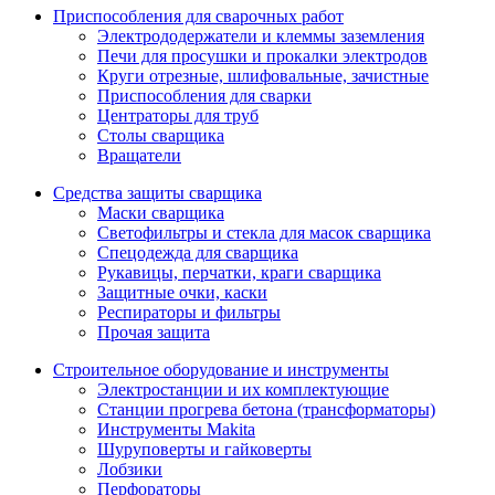
Приспособления для сварочных работ
Электрододержатели и клеммы заземления
Печи для просушки и прокалки электродов
Круги отрезные, шлифовальные, зачистные
Приспособления для сварки
Центраторы для труб
Столы сварщика
Вращатели
Средства защиты сварщика
Маски сварщика
Светофильтры и стекла для масок сварщика
Спецодежда для сварщика
Рукавицы, перчатки, краги сварщика
Защитные очки, каски
Респираторы и фильтры
Прочая защита
Строительное оборудование и инструменты
Электростанции и их комплектующие
Станции прогрева бетона (трансформаторы)
Инструменты Makita
Шуруповерты и гайковерты
Лобзики
Перфораторы