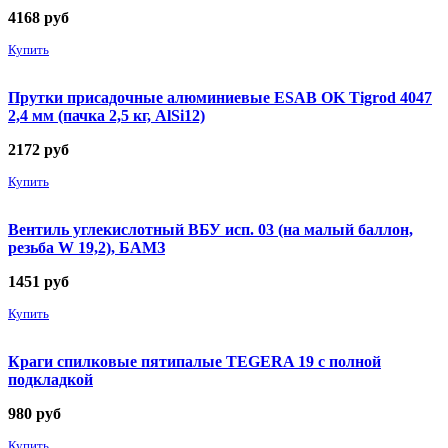
4168
руб
Купить
Прутки присадочные алюминиевые ESAB OK Tigrod 4047
2,4 мм (пачка 2,5 кг, AlSi12)
2172
руб
Купить
Вентиль углекислотный ВБУ исп. 03 (на малый баллон,
резьба W 19,2), БАМЗ
1451
руб
Купить
Краги спилковые пятипалые TEGERA 19 с полной
подкладкой
980
руб
Купить