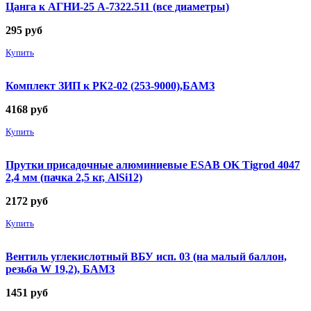
Цанга к АГНИ-25 А-7322.511 (все диаметры)
295
руб
Купить
Комплект ЗИП к РК2-02 (253-9000),БАМЗ
4168
руб
Купить
Прутки присадочные алюминиевые ESAB OK Tigrod 4047
2,4 мм (пачка 2,5 кг, AlSi12)
2172
руб
Купить
Вентиль углекислотный ВБУ исп. 03 (на малый баллон,
резьба W 19,2), БАМЗ
1451
руб