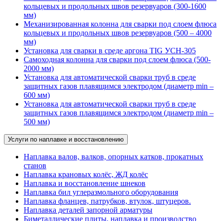
кольцевых и продольных швов резервуаров (300-1600
мм)
Механизированная колонна для сварки под слоем флюса
кольцевых и продольных швов резервуаров (500 – 4000
мм)
Установка для сварки в среде аргона TIG УСН-305
Самоходная колонна для сварки под слоем флюса (500-
2000 мм)
Установка для автоматической сварки труб в среде
защитных газов плавящимся электродом (диаметр min –
600 мм)
Установка для автоматической сварки труб в среде
защитных газов плавящимся электродом (диаметр min –
500 мм)
Услуги по наплавке и восстановлению
Наплавка валов, валков, опорных катков, прокатных
станов
Наплавка крановых колёс, ЖД колёс
Наплавка и восстановление шнеков
Наплавка бил углеразмольного оборудования
Наплавка фланцев, патрубков, втулок, штуцеров.
Наплавка деталей запорной арматуры
Биметаллические плиты, наплавка и производство