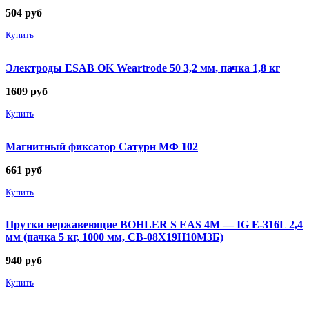
504
руб
Купить
Электроды ESAB OK Weartrode 50 3,2 мм, пачка 1,8 кг
1609
руб
Купить
Магнитный фиксатор Сатурн МФ 102
661
руб
Купить
Прутки нержавеющие BOHLER S EAS 4M — IG E-316L 2,4
мм (пачка 5 кг, 1000 мм, СВ-08Х19Н10М3Б)
940
руб
Купить