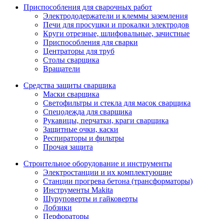
Приспособления для сварочных работ
Электрододержатели и клеммы заземления
Печи для просушки и прокалки электродов
Круги отрезные, шлифовальные, зачистные
Приспособления для сварки
Центраторы для труб
Столы сварщика
Вращатели
Средства защиты сварщика
Маски сварщика
Светофильтры и стекла для масок сварщика
Спецодежда для сварщика
Рукавицы, перчатки, краги сварщика
Защитные очки, каски
Респираторы и фильтры
Прочая защита
Строительное оборудование и инструменты
Электростанции и их комплектующие
Станции прогрева бетона (трансформаторы)
Инструменты Makita
Шуруповерты и гайковерты
Лобзики
Перфораторы