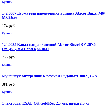
Купить
142.0007 Держатель наконечника вставка Abicor Binzel М6/
М8/22мм
174
руб
Купить
124.0035 Канал направляющий Abicor Binzel RF-26/36
D=1,0-1,2мм L=5м красный
736
руб
Купить
Мундштук внутренний к резакам Р3Донмет 300А,337А
381
руб
Купить
Электроды ESAB OK GoldRox 2,5 мм, пачка 2,5 кг