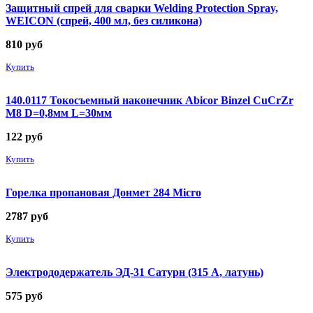
Защитный спрей для сварки Welding Protection Spray,
WEICON (спрей, 400 мл, без силикона)
810
руб
Купить
140.0117 Токосъемный наконечник Abicor Binzel CuCrZr
М8 D=0,8мм L=30мм
122
руб
Купить
Горелка пропановая Донмет 284 Micro
2787
руб
Купить
Электрододержатель ЭД-31 Сатурн (315 А, латунь)
575
руб