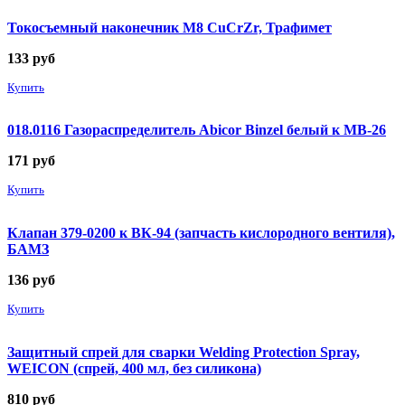
Токосъемный наконечник М8 CuCrZr, Трафимет
133
руб
Купить
018.0116 Газораспределитель Abicor Binzel белый к MB-26
171
руб
Купить
Клапан 379-0200 к ВК-94 (запчасть кислородного вентиля),
БАМЗ
136
руб
Купить
Защитный спрей для сварки Welding Protection Spray,
WEICON (спрей, 400 мл, без силикона)
810
руб