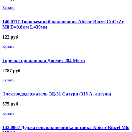
Купить
140.0117 Токосъемный наконечник Abicor Binzel CuCrZr
М8 D=0,8мм L=30мм
122
руб
Купить
Горелка пропановая Донмет 284 Micro
2787
руб
Купить
Электрододержатель ЭД-31 Сатурн (315 А, латунь)
575
руб
Купить
142.0007 Держатель наконечника вставка Abicor Binzel М6/