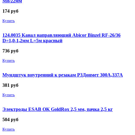
М8/22мм
174
руб
Купить
124.0035 Канал направляющий Abicor Binzel RF-26/36
D=1,0-1,2мм L=5м красный
736
руб
Купить
Мундштук внутренний к резакам Р3Донмет 300А,337А
381
руб
Купить
Электроды ESAB OK GoldRox 2,5 мм, пачка 2,5 кг
504
руб
Купить