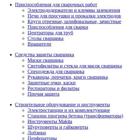
Приспособления для сварочных работ
Электрододержатели и клеммы заземления
Печи для просушки и прокалки электродов
Круги отрезные, шлифовальные, зачистные
Приспособления для сварки
Центраторы для труб
Столы сварщика
Вращатели
Средства защиты сварщика
Маски сварщика
Светофильтры и стекла для масок сварщика
Спецодежда для сварщика
Рукавицы, перчатки, краги сварщика
Защитные очки, каски
Респираторы и фильтры
Прочая защита
Строительное оборудование и инструменты
Электростанции и их комплектующие
Станции прогрева бетона (трансформаторы)
Инструменты Makita
Шуруповерты и гайковерты
Лобзики
Перфораторы