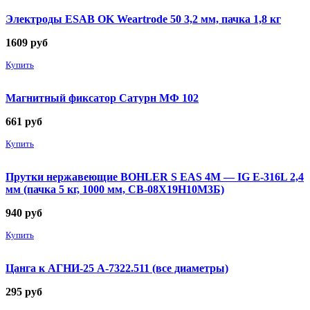
Электроды ESAB OK Weartrode 50 3,2 мм, пачка 1,8 кг
1609
руб
Купить
Магнитный фиксатор Сатурн МФ 102
661
руб
Купить
Прутки нержавеющие BOHLER S EAS 4M — IG E-316L 2,4
мм (пачка 5 кг, 1000 мм, СВ-08Х19Н10М3Б)
940
руб
Купить
Цанга к АГНИ-25 А-7322.511 (все диаметры)
295
руб