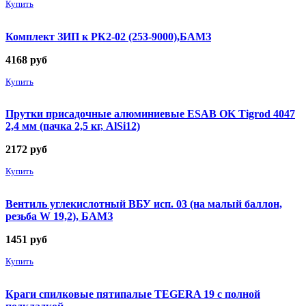
Купить
Комплект ЗИП к РК2-02 (253-9000),БАМЗ
4168
руб
Купить
Прутки присадочные алюминиевые ESAB OK Tigrod 4047
2,4 мм (пачка 2,5 кг, AlSi12)
2172
руб
Купить
Вентиль углекислотный ВБУ исп. 03 (на малый баллон,
резьба W 19,2), БАМЗ
1451
руб
Купить
Краги спилковые пятипалые TEGERA 19 с полной