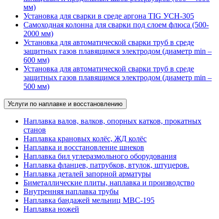
мм)
Установка для сварки в среде аргона TIG УСН-305
Самоходная колонна для сварки под слоем флюса (500-
2000 мм)
Установка для автоматической сварки труб в среде
защитных газов плавящимся электродом (диаметр min –
600 мм)
Установка для автоматической сварки труб в среде
защитных газов плавящимся электродом (диаметр min –
500 мм)
Услуги по наплавке и восстановлению
Наплавка валов, валков, опорных катков, прокатных
станов
Наплавка крановых колёс, ЖД колёс
Наплавка и восстановление шнеков
Наплавка бил углеразмольного оборудования
Наплавка фланцев, патрубков, втулок, штуцеров.
Наплавка деталей запорной арматуры
Биметаллические плиты, наплавка и производство
Внутренняя наплавка трубы
Наплавка бандажей мельниц МВС-195
Наплавка ножей