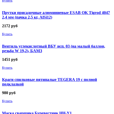
Купить
Прутки присадочные алюминиевые ESAB OK Tigrod 4047
2,4 мм (пачка 2,5 кг, AlSi12)
2172
руб
Купить
Вентиль углекислотный ВБУ исп. 03 (на малый баллон,
резьба W 19,2), БАМЗ
1451
руб
Купить
Краги спилковые пятипалые TEGERA 19 с полной
подкладкой
980
руб
Купить
Маска сварщика Буревестник НН-У1