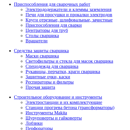
Приспособления для сварочных работ
Электрододержатели и клеммы заземления
Печи для просушки и прокалки электродов
Круги отрезные, шлифовальные, зачистные
Приспособления для сварки
Центраторы для труб
Столы сварщика
Вращатели
Средства защиты сварщика
Маски сварщика
Светофильтры и стекла для масок сварщика
Спецодежда для сварщика
Рукавицы, перчатки, краги сварщика
Защитные очки, каски
Респираторы и фильтры
Прочая защита
Строительное оборудование и инструменты
Электростанции и их комплектующие
Станции прогрева бетона (трансформаторы)
Инструменты Makita
Шуруповерты и гайковерты
Лобзики
Перфораторы