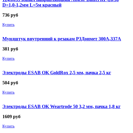
D=1,0-1,2мм L=5м красный
736
руб
Купить
Мундштук внутренний к резакам Р3Донмет 300А,337А
381
руб
Купить
Электроды ESAB OK GoldRox 2,5 мм, пачка 2,5 кг
504
руб
Купить
Электроды ESAB OK Weartrode 50 3,2 мм, пачка 1,8 кг
1609
руб
Купить