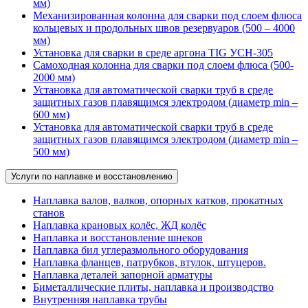
мм)
Механизированная колонна для сварки под слоем флюса
кольцевых и продольных швов резервуаров (500 – 4000
мм)
Установка для сварки в среде аргона TIG УСН-305
Самоходная колонна для сварки под слоем флюса (500-
2000 мм)
Установка для автоматической сварки труб в среде
защитных газов плавящимся электродом (диаметр min –
600 мм)
Установка для автоматической сварки труб в среде
защитных газов плавящимся электродом (диаметр min –
500 мм)
Услуги по наплавке и восстановлению
Наплавка валов, валков, опорных катков, прокатных
станов
Наплавка крановых колёс, ЖД колёс
Наплавка и восстановление шнеков
Наплавка бил углеразмольного оборудования
Наплавка фланцев, патрубков, втулок, штуцеров.
Наплавка деталей запорной арматуры
Биметаллические плиты, наплавка и производство
Внутренняя наплавка трубы