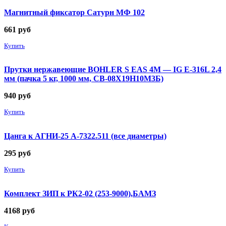
Магнитный фиксатор Сатурн МФ 102
661
руб
Купить
Прутки нержавеющие BOHLER S EAS 4M — IG E-316L 2,4
мм (пачка 5 кг, 1000 мм, СВ-08Х19Н10М3Б)
940
руб
Купить
Цанга к АГНИ-25 А-7322.511 (все диаметры)
295
руб
Купить
Комплект ЗИП к РК2-02 (253-9000),БАМЗ
4168
руб