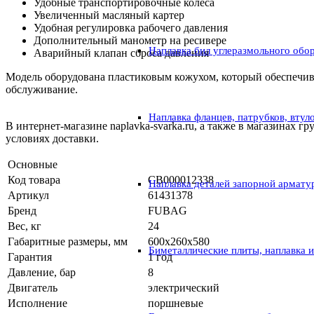
Удобные транспортировочные колеса
Увеличенный масляный картер
Удобная регулировка рабочего давления
Дополнительный манометр на ресивере
Наплавка бил углеразмольного обо
Аварийный клапан сброса давления
Модель оборудована пластиковым кожухом, который обеспечивае
обслуживание.
Наплавка фланцев, патрубков, втул
В интернет-магазине naplavka-svarka.ru, а также в магазинах
условиях доставки.
Основные
Код товара
СВ000012338
Наплавка деталей запорной армату
Артикул
61431378
Бренд
FUBAG
Вес, кг
24
Габаритные размеры, мм
600x260x580
Биметаллические плиты, наплавка 
Гарантия
1 год
Давление, бар
8
Двигатель
электрический
Исполнение
поршневые