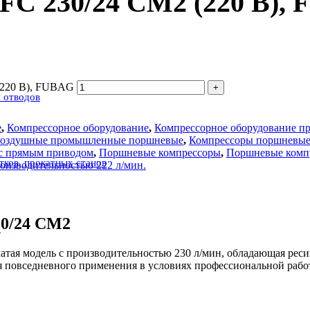
FС 230/24 CM2 (220 В),
(220 В), FUBAG
 отводов
е
,
Компрессорное оборудование
,
Компрессорное оборудование пр
воздушные промышленные поршневые
,
Компрессоры поршневы
с прямым приводом
,
Поршневые компрессоры
,
Поршневые компр
атков, прокатных станов
изводительностью 222 л/мин.
30/24 CM2
с
ая модель с производительностью 230 л/мин, обладающая ресив
 повседневного применения в условиях профессиональной работ