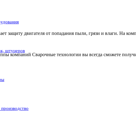
рудования
т защиту двигателя от попадания пыли, грязи и влаги. На комп
ок, штуцеров
 группы компаний Сварочные технологии вы всегда сможете полу
ры
и производство