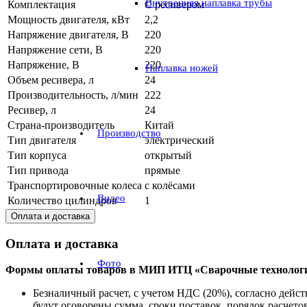
Внутренняя наплавка трубы
Комплектация
С ресивером
Мощность двигателя, кВт
2,2
Напряжение двигателя, В
220
Напряжение сети, В
220
Напряжение, В
220
Наплавка ножей
Объем ресивера, л
24
Производительность, л/мин
222
Ресивер, л
24
Страна-производитель
Китай
Производство
Тип двигателя
электрический
Тип корпуса
открытый
Тип привода
прямые
Транспортировочные колеса
с колёсами
Видео
Количество цилиндров
1
Оплата и доставка
Оплата и доставка
Фото
Формы оплаты товаров в МИП ИТЦ «Сварочные технолог
Безналичный расчет, с учетом НДС (20%), согласно дей
будут оговорены сумма, сроки поставок, порядок расчетов