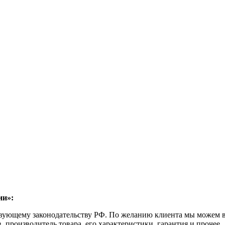
ии»:
ствующему законодательству РФ. По желанию клиента мы можем в
, производитель товара, его характеристики, гарантия и прочее.