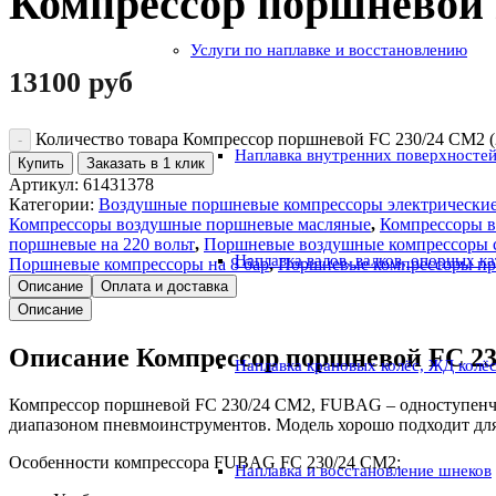
Компрессор поршневой 
Услуги по наплавке и восстановлению
13100
руб
Количество товара Компрессор поршневой FС 230/24 CM2 
Наплавка внутренних поверхностей
Купить
Заказать в 1 клик
Артикул:
61431378
Категории:
Воздушные поршневые компрессоры электрически
Компрессоры воздушные поршневые масляные
,
Компрессоры 
поршневые на 220 вольт
,
Поршневые воздушные компрессоры 
Наплавка валов, валков, опорных к
Поршневые компрессоры на 8 бар
,
Поршневые компрессоры про
Описание
Оплата и доставка
Описание
Описание Компрессор поршневой FС 2
Наплавка крановых колёс, ЖД колё
Компрессор поршневой FС 230/24 CM2, FUBAG – одноступенчат
диапазоном пневмоинструментов. Модель хорошо подходит для
Особенности компрессора FUBAG FС 230/24 CM2:
Наплавка и восстановление шнеков