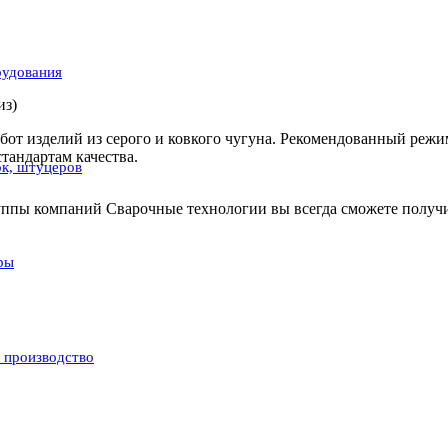
рудования
из)
от изделий из серого и ковкого чугуна. Рекомендованный режим
тандартам качества.
ок, штуцеров
 группы компаний Сварочные технологии вы всегда сможете полу
ры
и производство