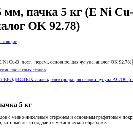
 мм, пачка 5 кг (E Ni Cu-
налог OK 92.78)
 отводов
E Ni Cu-B, пост.+перем., основное, для чугуна, аналог OK 92.78)
атков, прокатных станов
УГЛЕРОДИСТЫХ сталей
,
Электроды для сварки чугуна AC/DC (
с
пачка 5 кг
родов с медно-никелевым стержнем и основным графитовым покры
, который легко поддается механической обработке.