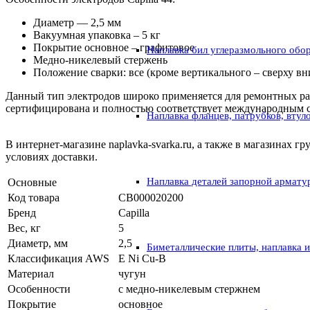
Диаметр — 2,5 мм
Вакуумная упаковка – 5 кг
Покрытие основное – графитовое
Наплавка бил углеразмольного обо
Медно-никелевый стержень
Положение сварки: все (кроме вертикального – сверху вн
Данный тип электродов широко применяется для ремонтных раб
сертифицирована и полностью соответствует международным с
Наплавка фланцев, патрубков, втул
В интернет-магазине naplavka-svarka.ru, а также в магазинах
условиях доставки.
Наплавка деталей запорной армату
Основные
Код товара
СВ000020200
Бренд
Capilla
Вес, кг
5
Диаметр, мм
2,5
Биметаллические плиты, наплавка 
Классификация AWS
E Ni Cu-B
Материал
чугун
Особенности
с медно-никелевым стержнем
Покрытие
основное