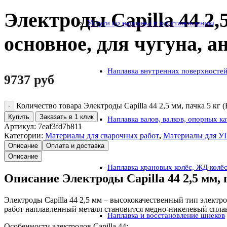
Электроды Capilla 44 2,5
Услуги по наплавке и восстановлению
основное, для чугуна, а
Наплавка внутренних поверхностей
9737
руб
Количество товара Электроды Capilla 44 2,5 мм, пачка 5 кг (
Купить
Заказать в 1 клик
Наплавка валов, валков, опорных к
Артикул:
7eaf3fd7b811
Категории:
Материалы для сварочных работ
,
Материалы для 
Описание
Оплата и доставка
Описание
Наплавка крановых колёс, ЖД колё
Описание Электроды Capilla 44 2,5 мм, 
Электроды Capilla 44 2,5 мм – высококачественный тип элект
работ наплавленный металл становится медно-никелевый сплав
Наплавка и восстановление шнеков
Особенности электродов Capilla 44: