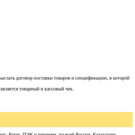
ыслать договор поставки товаров и спецификацию, в которой
авляется товарный и кассовый чек.
с, Ратэк, ПЭК и прочими, по всей России, Казахстану,