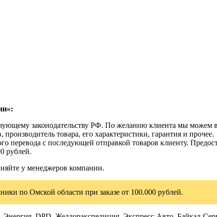
ии»:
ствующему законодательству РФ. По желанию клиента мы можем в
, производитель товара, его характеристики, гарантия и прочее.
го перевода с последующей отправкой товаров клиенту. Предост
0 рублей.
чняйте у менеджеров компании.
ники по Омской области при заказе от 100.000 рублей.
Энергия, DPD, Желдорэкспедиция, Экспресс-Авто, Байкал-Серви