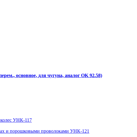
+перем., основное, для чугуна, аналог OK 92.58)
 колес УНК-117
азах и порошковыми проволоками УНК-121