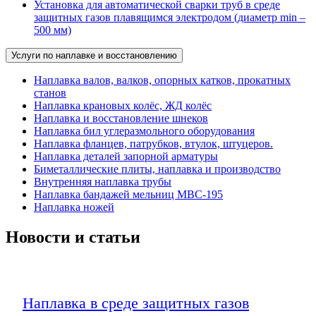
Установка для автоматической сварки труб в среде
защитных газов плавящимся электродом (диаметр min –
500 мм)
Услуги по наплавке и восстановлению
Наплавка валов, валков, опорных катков, прокатных
станов
Наплавка крановых колёс, ЖД колёс
Наплавка и восстановление шнеков
Наплавка бил углеразмольного оборудования
Наплавка фланцев, патрубков, втулок, штуцеров.
Наплавка деталей запорной арматуры
Биметаллические плиты, наплавка и производство
Внутренняя наплавка трубы
Наплавка бандажей мельниц МВС-195
Наплавка ножей
Новости и статьи
Наплавка в среде защитных газов