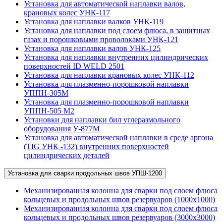
Установка для автоматической наплавки валов,
крановых колес УНК-117
Установка для наплавки валков УНК-119
Установка для наплавки под слоем флюса, в защитных
газах и порошковыми проволоками УНК-121
Установка для наплавки валов УНК-125
Установка для наплавки внутренних цилиндрических
поверхностей ID WELD 2501
Установка для наплавки крановых колес УНК-112
Установка для плазменно-порошковой наплавки
УППН-305М
Установка для плазменно-порошковой наплавки
УППН-505 М2
Установки для наплавки бил углеразмольного
оборудования У-877М
Установка для автоматической наплавки в среде аргона
(TIG УНК -132) внутренних поверхностей
цилиндрических деталей
Установка для сварки продольных швов УПШ-1200
Механизированная колонна для сварки под слоем флюса
кольцевых и продольных швов резервуаров (1000х1000)
Механизированная колонна для сварки под слоем флюса
кольцевых и продольных швов резервуаров (3000х3000)