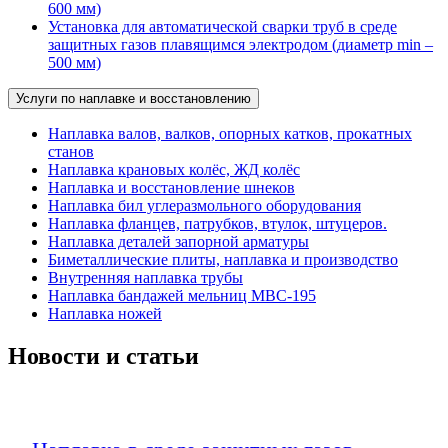
600 мм)
Установка для автоматической сварки труб в среде
защитных газов плавящимся электродом (диаметр min –
500 мм)
Услуги по наплавке и восстановлению
Наплавка валов, валков, опорных катков, прокатных
станов
Наплавка крановых колёс, ЖД колёс
Наплавка и восстановление шнеков
Наплавка бил углеразмольного оборудования
Наплавка фланцев, патрубков, втулок, штуцеров.
Наплавка деталей запорной арматуры
Биметаллические плиты, наплавка и производство
Внутренняя наплавка трубы
Наплавка бандажей мельниц МВС-195
Наплавка ножей
Новости и статьи