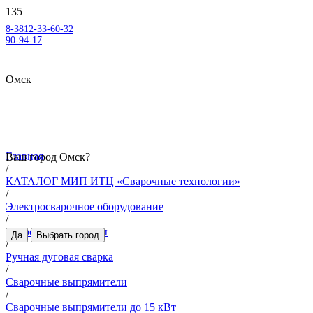
8-3812-33-60-32
90-94-17
Омск
Главная
Ваш город
Омск
?
/
КАТАЛОГ МИП ИТЦ «Сварочные технологии»
/
Электросварочное оборудование
/
Сварочные аппараты
Да
Выбрать город
/
Ручная дуговая сварка
/
Сварочные выпрямители
/
Сварочные выпрямители до 15 кВт