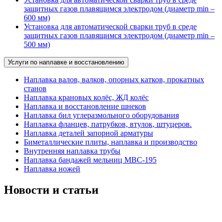
защитных газов плавящимся электродом (диаметр min –
600 мм)
Установка для автоматической сварки труб в среде
защитных газов плавящимся электродом (диаметр min –
500 мм)
Услуги по наплавке и восстановлению
Наплавка валов, валков, опорных катков, прокатных
станов
Наплавка крановых колёс, ЖД колёс
Наплавка и восстановление шнеков
Наплавка бил углеразмольного оборудования
Наплавка фланцев, патрубков, втулок, штуцеров.
Наплавка деталей запорной арматуры
Биметаллические плиты, наплавка и производство
Внутренняя наплавка трубы
Наплавка бандажей мельниц МВС-195
Наплавка ножей
Новости и статьи