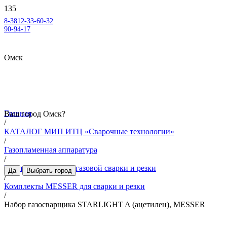
8-3812-33-60-32
90-94-17
Омск
Главная
Ваш город
Омск
?
/
КАТАЛОГ МИП ИТЦ «Сварочные технологии»
/
Газопламенная аппаратура
/
Комплекты и посты газовой сварки и резки
Да
Выбрать город
/
Комплекты MESSER для сварки и резки
/
Набор газосварщика STARLIGHT A (ацетилен), MESSER