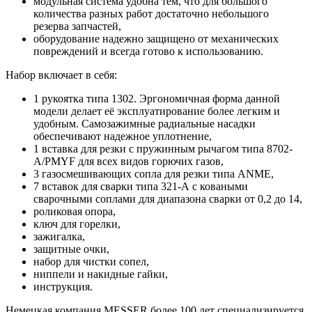
модульная система удобна тем, что для большого
количества разных работ достаточно небольшого
резерва запчастей,
оборудование надежно защищено от механических
повреждений и всегда готово к использованию.
Набор включает в себя:
1 рукоятка типа 1302. Эргономичная форма данной
модели делает её эксплуатирование более легким и
удобным. Самозажимные радиальные насадки
обеспечивают надежное уплотнение,
1 вставка для резки с пружинным рычагом типа 8702-
A/PMYF для всех видов горючих газов,
3 газосмешивающих сопла для резки типа ANME,
7 вставок для сварки типа 321-А с коваными
сварочными соплами для диапазона сварки от 0,2 до 14,
роликовая опора,
ключ для горелки,
зажигалка,
защитные очки,
набор для чистки сопел,
ниппели и накидные гайки,
инструкция.
Немецкая компания MESSER более 100 лет специализируется