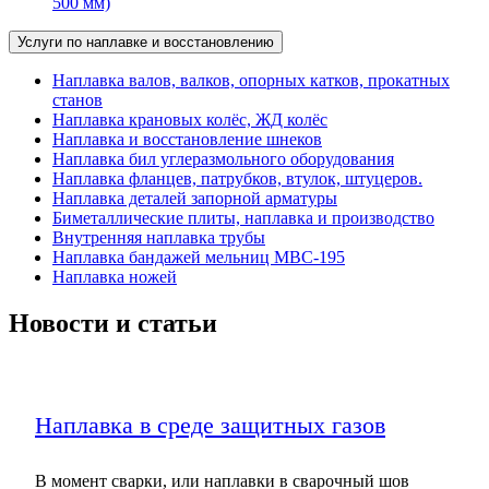
500 мм)
Услуги по наплавке и восстановлению
Наплавка валов, валков, опорных катков, прокатных
станов
Наплавка крановых колёс, ЖД колёс
Наплавка и восстановление шнеков
Наплавка бил углеразмольного оборудования
Наплавка фланцев, патрубков, втулок, штуцеров.
Наплавка деталей запорной арматуры
Биметаллические плиты, наплавка и производство
Внутренняя наплавка трубы
Наплавка бандажей мельниц МВС-195
Наплавка ножей
Новости и статьи
Наплавка в среде защитных газов
В момент сварки, или наплавки в сварочный шов