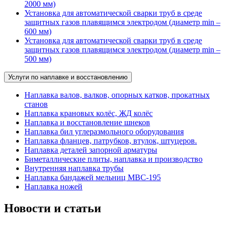
2000 мм)
Установка для автоматической сварки труб в среде
защитных газов плавящимся электродом (диаметр min –
600 мм)
Установка для автоматической сварки труб в среде
защитных газов плавящимся электродом (диаметр min –
500 мм)
Услуги по наплавке и восстановлению
Наплавка валов, валков, опорных катков, прокатных
станов
Наплавка крановых колёс, ЖД колёс
Наплавка и восстановление шнеков
Наплавка бил углеразмольного оборудования
Наплавка фланцев, патрубков, втулок, штуцеров.
Наплавка деталей запорной арматуры
Биметаллические плиты, наплавка и производство
Внутренняя наплавка трубы
Наплавка бандажей мельниц МВС-195
Наплавка ножей
Новости и статьи