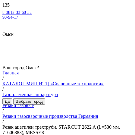
8-3812-33-60-32
90-94-17
Омск
Ваш город
Омск
?
Главная
/
КАТАЛОГ МИП ИТЦ «Сварочные технологии»
/
Газопламенная аппаратура
/
Да
Выбрать город
Резаки газовые
/
Резаки газосварочные производства Германия
/
Резак ацетилен трехтрубн. STARCUT 2622 A (L=530 мм,
71606883), MESSER