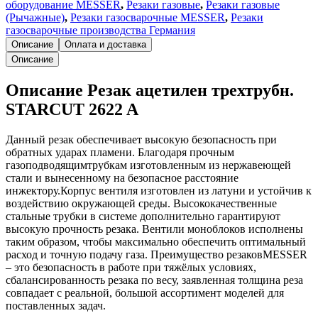
оборудование MESSER
,
Резаки газовые
,
Резаки газовые
(Рычажные)
,
Резаки газосварочные MESSER
,
Резаки
газосварочные производства Германия
Описание
Оплата и доставка
Описание
Описание Резак ацетилен трехтрубн.
STARCUT 2622 A
Данный резак обеспечивает высокую безопасность при
обратных ударах пламени. Благодаря прочным
газоподводящимтрубкам изготовленным из нержавеющей
стали и вынесенному на безопасное расстояние
инжектору.Корпус вентиля изготовлен из латуни и устойчив к
воздействию окружающей среды. Высококачественные
стальные трубки в системе дополнительно гарантируют
высокую прочность резака. Вентили моноблоков исполнены
таким образом, чтобы максимально обеспечить оптимальный
расход и точную подачу газа. Преимущество резаковMESSER
– это безопасность в работе при тяжёлых условиях,
сбалансированность резака по весу, заявленная толщина реза
совпадает с реальной, большой ассортимент моделей для
поставленных задач.