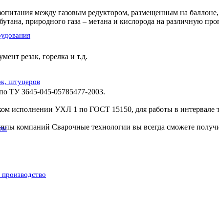
зопитания между газовым редуктором, размещенным на баллоне, 
утана, природного газа – метана и кислорода на различную про
рудования
ент резак, горелка и т.д.
ок, штуцеров
по ТУ 3645-045-05785477-2003.
ом исполнении УХЛ 1 по ГОСТ 15150, для работы в интервале т
 группы компаний Сварочные технологии вы всегда сможете полу
ры
и производство