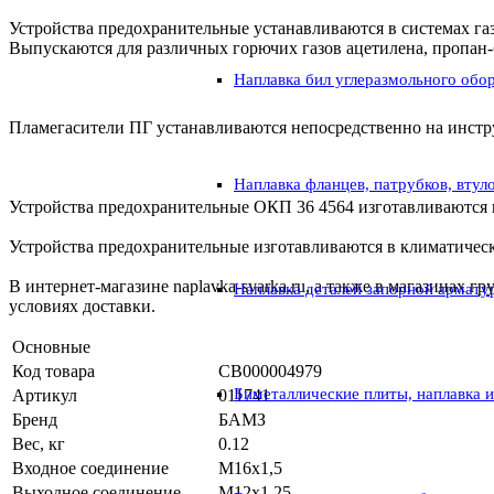
Устройства предохранительные устанавливаются в системах га
Выпускаются для различных горючих газов ацетилена, пропан-б
Наплавка бил углеразмольного обо
Пламегасители ПГ устанавливаются непосредственно на инструм
Наплавка фланцев, патрубков, втул
Устройства предохранительные ОКП 36 4564 изготавливаются 
Устройства предохранительные изготавливаются в климатическ
В интернет-магазине naplavka-svarka.ru, а также в магазинах
Наплавка деталей запорной армату
условиях доставки.
Основные
Код товара
СВ000004979
Биметаллические плиты, наплавка 
Артикул
011741
Бренд
БАМЗ
Вес, кг
0.12
Входное соединение
М16х1,5
Выходное соединение
М12х1,25