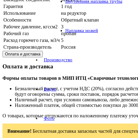
Внутренняя наплавка трубы
Гарантия
1 год
Использование
на редуктор
Особенности
Обратный клапан
Рабочее давление, кгссм2
3
Наплавка ножей
Рабочий газ
пропан
Расход горючего газа, м3/ч
5
Страна-производитель
Россия
Оплата и доставка
Производство
Оплата и доставка
Формы оплаты товаров в МИП ИТЦ «Сварочные технолог
Безналичный расчет, с учетом НДС (20%), согласно дей
Видео
будут оговорены сумма, сроки поставок, порядок расчетов
Наличный расчет, при условии самовывоза, либо денежно
Наложенный платеж, общей стоимостью покупки до 3000
О товарах, которые отгружаются по наложенному платежу уто
Фото
Внимание!
Бесплатная доставка запасных частей для спецтех