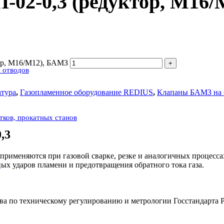
-02-0,3 (редуктор, М16
ор, М16/М12), БАМЗ
 отводов
атура
,
Газопламенное оборудование REDIUS
,
Клапаны БАМЗ на 
атков, прокатных станов
,3
 применяются при газовой сварке, резке и аналогичных процесс
ых ударов пламени и предотвращения обратного тока газа.
с
тва по техническому регулированию и метрологии Госстандарт