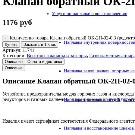
Клапан обратный ОК-2П
Услуги по наплавке и восстановлению
1176
руб
Количество товара Клапан обратный ОК-2П-02-0,3 (редукт
Наплавка внутренних поверхностей
Купить
Заказать в 1 клик
Артикул:
11741
Категории:
Вентили, клапаны и затворы
,
Газопламенная аппар
Описание
Оплата и доставка
Описание
Наплавка валов, валков, опорных к
Описание Клапан обратный ОК-2П-02-0
Устройства предохранительные для горючих газов и кислорода
редукторов и газовых баллонов от проникновения в них обратн
Наплавка крановых колёс, ЖД колё
Изделия имеют сертификат соответствия Федерального агентс
Наплавка и восстановление шнеков