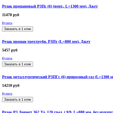
Резак пропановый Р3Пс (б) (вент., L=1300 мм), Джет
11470
руб
Купить
Заказать в 1 клик
Резак пропан трехтрубн. Р3Пт (L=800 мм), Джет
5457
руб
Купить
Заказать в 1 клик
Резак металлургический Р3ПГс (б) природный газ (L=1300 м
14210
руб
Купить
Заказать в 1 клик
Резак Р3 Донмет 362 Уд. 120 град. ( 9/9, L=888 мм, без мундшт