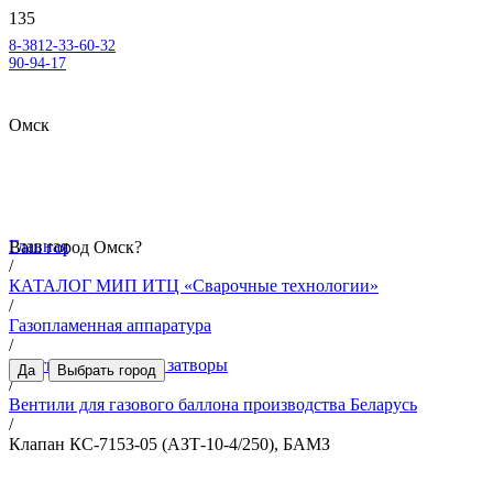
8-3812-33-60-32
90-94-17
Омск
Главная
Ваш город
Омск
?
/
КАТАЛОГ МИП ИТЦ «Сварочные технологии»
/
Газопламенная аппаратура
/
Вентили, клапаны и затворы
Да
Выбрать город
/
Вентили для газового баллона производства Беларусь
/
Клапан КС-7153-05 (АЗТ-10-4/250), БАМЗ