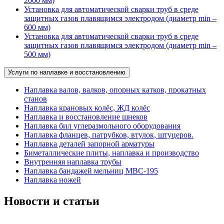
2000 мм)
Установка для автоматической сварки труб в среде
защитных газов плавящимся электродом (диаметр min –
600 мм)
Установка для автоматической сварки труб в среде
защитных газов плавящимся электродом (диаметр min –
500 мм)
Услуги по наплавке и восстановлению
Наплавка валов, валков, опорных катков, прокатных
станов
Наплавка крановых колёс, ЖД колёс
Наплавка и восстановление шнеков
Наплавка бил углеразмольного оборудования
Наплавка фланцев, патрубков, втулок, штуцеров.
Наплавка деталей запорной арматуры
Биметаллические плиты, наплавка и производство
Внутренняя наплавка трубы
Наплавка бандажей мельниц МВС-195
Наплавка ножей
Новости и статьи