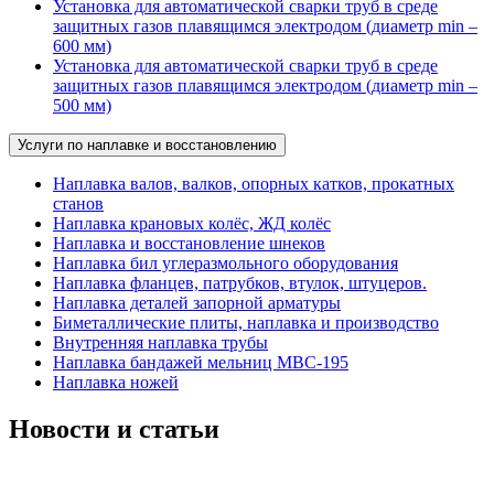
Установка для автоматической сварки труб в среде
защитных газов плавящимся электродом (диаметр min –
600 мм)
Установка для автоматической сварки труб в среде
защитных газов плавящимся электродом (диаметр min –
500 мм)
Услуги по наплавке и восстановлению
Наплавка валов, валков, опорных катков, прокатных
станов
Наплавка крановых колёс, ЖД колёс
Наплавка и восстановление шнеков
Наплавка бил углеразмольного оборудования
Наплавка фланцев, патрубков, втулок, штуцеров.
Наплавка деталей запорной арматуры
Биметаллические плиты, наплавка и производство
Внутренняя наплавка трубы
Наплавка бандажей мельниц МВС-195
Наплавка ножей
Новости и статьи