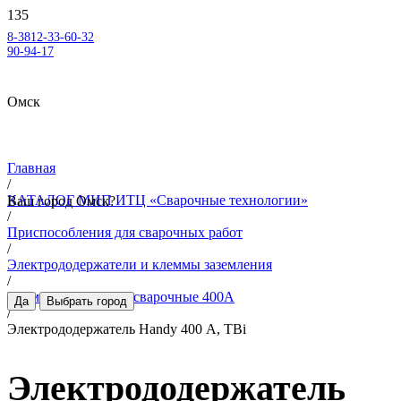
8-3812-33-60-32
90-94-17
Омск
Главная
/
КАТАЛОГ МИП ИТЦ «Сварочные технологии»
Ваш город
Омск
?
/
Приспособления для сварочных работ
/
Электрододержатели и клеммы заземления
/
Клеммы заземления сварочные 400А
Да
Выбрать город
/
Электрододержатель Handy 400 А, TBi
Электрододержатель