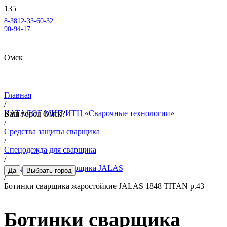
8-3812-33-60-32
90-94-17
Омск
Главная
/
КАТАЛОГ МИП ИТЦ «Сварочные технологии»
Ваш город
Омск
?
/
Средства защиты сварщика
/
Спецодежда для сварщика
/
Спецодежда для сварщика JALAS
Да
Выбрать город
/
Ботинки сварщика жаростойкие JALAS 1848 TITAN р.43
Ботинки сварщика