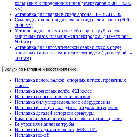
кольцевых и продольных швов резервуаров (500 – 4000
мм)
Установка для сварки в среде аргона TIG УСН-305
Самоходная колонна для сварки под слоем флюса (500-
2000 мм)
Установка для автоматической сварки труб в среде
защитных газов плавящимся электродом (диаметр min –
600 мм)
Установка для автоматической сварки труб в среде
защитных газов плавящимся электродом (диаметр min –
500 мм)
Услуги по наплавке и восстановлению
Наплавка валов, валков, опорных катков, прокатных
станов
Наплавка крановых колёс, ЖД колёс
Наплавка и восстановление шнеков
Наплавка бил углеразмольного оборудования
Наплавка фланцев, патрубков, втулок, штуцеров.
Наплавка деталей запорной арматуры
Биметаллические плиты, наплавка и производство
Внутренняя наплавка трубы
Наплавка бандажей мельниц МВС-195
Наплавка ножей