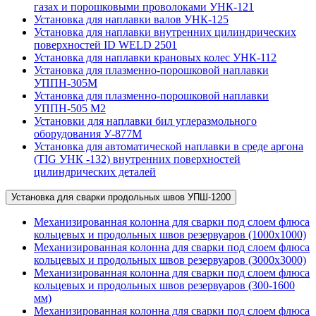
газах и порошковыми проволоками УНК-121
Установка для наплавки валов УНК-125
Установка для наплавки внутренних цилиндрических
поверхностей ID WELD 2501
Установка для наплавки крановых колес УНК-112
Установка для плазменно-порошковой наплавки
УППН-305М
Установка для плазменно-порошковой наплавки
УППН-505 М2
Установки для наплавки бил углеразмольного
оборудования У-877М
Установка для автоматической наплавки в среде аргона
(TIG УНК -132) внутренних поверхностей
цилиндрических деталей
Установка для сварки продольных швов УПШ-1200
Механизированная колонна для сварки под слоем флюса
кольцевых и продольных швов резервуаров (1000х1000)
Механизированная колонна для сварки под слоем флюса
кольцевых и продольных швов резервуаров (3000х3000)
Механизированная колонна для сварки под слоем флюса
кольцевых и продольных швов резервуаров (300-1600
мм)
Механизированная колонна для сварки под слоем флюса