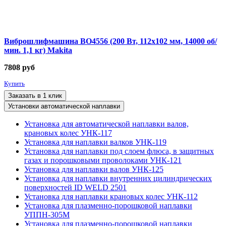
Виброшлифмашина BO4556 (200 Вт, 112х102 мм, 14000 об/
мин. 1,1 кг) Makita
7808
руб
Купить
Заказать в 1 клик
Установки автоматической наплавки
Установка для автоматической наплавки валов,
крановых колес УНК-117
Установка для наплавки валков УНК-119
Установка для наплавки под слоем флюса, в защитных
газах и порошковыми проволоками УНК-121
Установка для наплавки валов УНК-125
Установка для наплавки внутренних цилиндрических
поверхностей ID WELD 2501
Установка для наплавки крановых колес УНК-112
Установка для плазменно-порошковой наплавки
УППН-305М
Установка для плазменно-порошковой наплавки