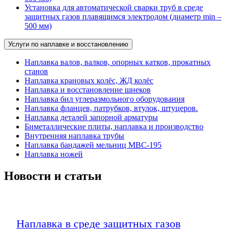
Установка для автоматической сварки труб в среде
защитных газов плавящимся электродом (диаметр min –
500 мм)
Услуги по наплавке и восстановлению
Наплавка валов, валков, опорных катков, прокатных
станов
Наплавка крановых колёс, ЖД колёс
Наплавка и восстановление шнеков
Наплавка бил углеразмольного оборудования
Наплавка фланцев, патрубков, втулок, штуцеров.
Наплавка деталей запорной арматуры
Биметаллические плиты, наплавка и производство
Внутренняя наплавка трубы
Наплавка бандажей мельниц МВС-195
Наплавка ножей
Новости и статьи
Наплавка в среде защитных газов