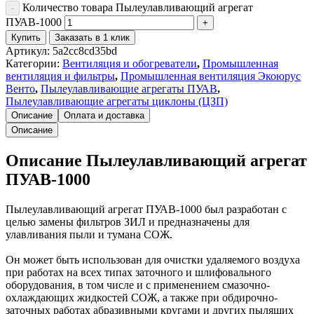
Количество товара Пылеулавливающий агрегат
ПУАВ-1000
Купить
Заказать в 1 клик
Артикул:
5a2cc8cd35bd
Категории:
Вентиляция и обогреватели
,
Промышленная
вентиляция и фильтры
,
Промышленная вентиляция Экоюрус
Венто
,
Пылеулавливающие агрегаты ПУАВ
,
Пылеулавливающие агрегаты циклоны (ЦЗП)
Описание
Оплата и доставка
Описание
Описание Пылеулавливающий агрегат
ПУАВ-1000
Пылеулавливающий агрегат ПУАВ-1000 был разработан с
целью замены фильтров ЗИЛ и предназначены для
улавливания пыли и тумана СОЖ.
Он может быть использован для очистки удаляемого воздуха
при работах на всех типах заточного и шлифовального
оборудования, в том числе и с применением смазочно-
охлаждающих жидкостей СОЖ, а также при обдирочно-
заточных работах абразивными кругами и других пылящих