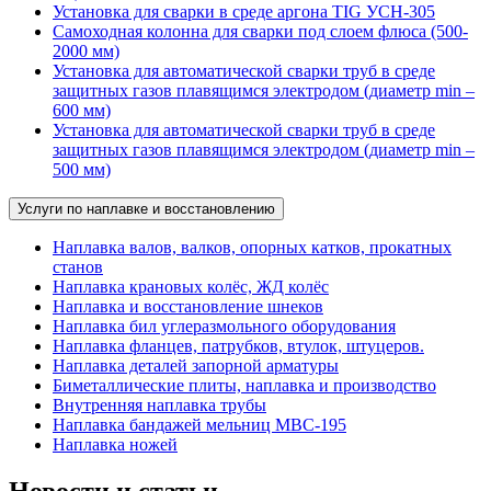
Установка для сварки в среде аргона TIG УСН-305
Самоходная колонна для сварки под слоем флюса (500-
2000 мм)
Установка для автоматической сварки труб в среде
защитных газов плавящимся электродом (диаметр min –
600 мм)
Установка для автоматической сварки труб в среде
защитных газов плавящимся электродом (диаметр min –
500 мм)
Услуги по наплавке и восстановлению
Наплавка валов, валков, опорных катков, прокатных
станов
Наплавка крановых колёс, ЖД колёс
Наплавка и восстановление шнеков
Наплавка бил углеразмольного оборудования
Наплавка фланцев, патрубков, втулок, штуцеров.
Наплавка деталей запорной арматуры
Биметаллические плиты, наплавка и производство
Внутренняя наплавка трубы
Наплавка бандажей мельниц МВС-195
Наплавка ножей