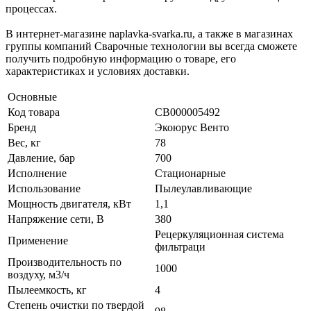
процессах.
В интернет-магазине naplavka-svarka.ru, а также в магазинах
группы компаний Сварочные технологии вы всегда сможете
получить подробную информацию о товаре, его
характеристиках и условиях доставки.
Основные
Код товара
СВ000005492
Бренд
Экоюрус Венто
Вес, кг
78
Давление, бар
700
Исполнение
Стационарные
Использование
Пылеулавливающие
Мощность двигателя, кВт
1,1
Напряжение сети, В
380
Рецеркуляционная система
Применение
фильтраци
Производительность по
1000
воздуху, м3/ч
Пылеемкость, кг
4
Степень очистки по твердой