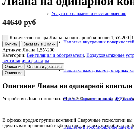
Лиана на одинарной кон
Услуги по наплавке и восстановлению
44640
руб
Количество товара Лиана на одинарной консоли 1,5У-200
Наплавка внутренних поверхностей
Купить
Заказать в 1 клик
Артикул:
Лиана 1,5У-200
Категории:
Вентиляция и обогреватели
,
Воздуховытяжные устр
вентиляция и фильтры
Описание
Оплата и доставка
Наплавка валов, валков, опорных к
Описание
Описание Лиана на одинарной консоли 
Устройство Лиана с консолью 1,5У-200 выполнено в виде базов
Наплавка крановых колёс, ЖД колё
В офисах продаж группы компаний Сварочные технологии вы м
сделать вам правильный выбор и предоставить подробную инфо
Наплавка и восстановление шнеков