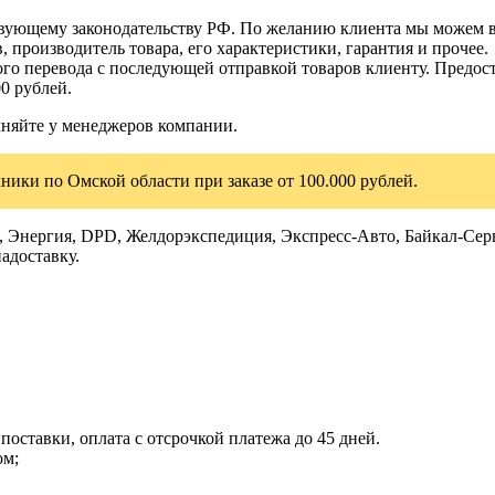
ствующему законодательству РФ. По желанию клиента мы можем в
, производитель товара, его характеристики, гарантия и прочее.
го перевода с последующей отправкой товаров клиенту. Предост
0 рублей.
чняйте у менеджеров компании.
ники по Омской области при заказе от 100.000 рублей.
Энергия, DPD, Желдорэкспедиция, Экспресс-Авто, Байкал-Серви
адоставку.
поставки, оплата с отсрочкой платежа до 45 дней.
ом;