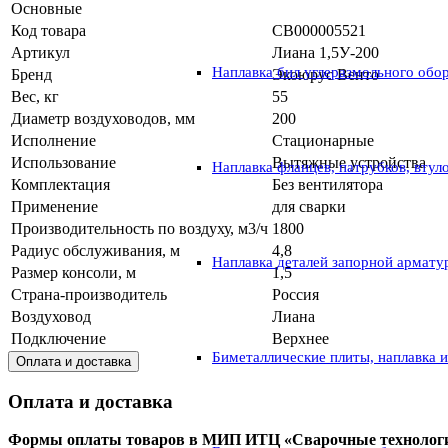
Основные
Код товара
СВ000005521
Артикул
Лиана 1,5У-200
Наплавка бил углеразмольного обо
Бренд
Экоюрус Венто
Вес, кг
55
Диаметр воздуховодов, мм
200
Исполнение
Стационарные
Использование
Вытяжные устройства
Наплавка фланцев, патрубков, втул
Комплектация
Без вентилятора
Применение
для сварки
Производительность по воздуху, м3/ч
1800
Радиус обслуживания, м
4,8
Наплавка деталей запорной армату
Размер консоли, м
1,5
Страна-производитель
Россия
Воздуховод
Лиана
Подключение
Верхнее
Биметаллические плиты, наплавка 
Оплата и доставка
Оплата и доставка
Формы оплаты товаров в МИП ИТЦ «Сварочные технолог