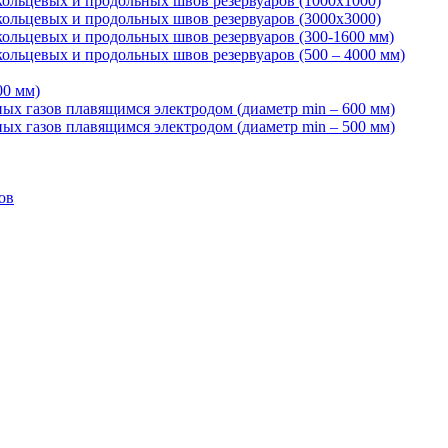
кольцевых и продольных швов резервуаров (1000х1000)
кольцевых и продольных швов резервуаров (3000х3000)
кольцевых и продольных швов резервуаров (300-1600 мм)
ольцевых и продольных швов резервуаров (500 – 4000 мм)
00 мм)
ных газов плавящимся электродом (диаметр min – 600 мм)
ных газов плавящимся электродом (диаметр min – 500 мм)
ов