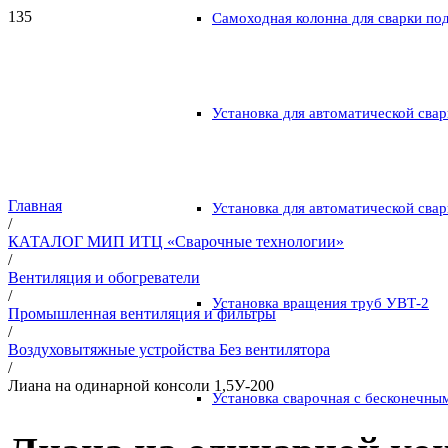
Самоходная колонна для сварки по
Установка для автоматической свар
Главная
Установка для автоматической свар
/
КАТАЛОГ МИП ИТЦ «Сварочные технологии»
/
Вентиляция и обогреватели
/
Установка вращения труб УВТ-2
Промышленная вентиляция и фильтры
/
Воздуховытяжные устройства Без вентилятора
/
Лиана на одинарной консоли 1,5У-200
Установка сварочная с бесконечны