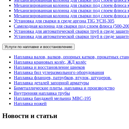
Механизированная колонна для сварки под слоем флюса 
Механизированная колонна для сварки под слоем флюса 
Механизированная колонна для сварки под слоем флюса 
Механизированная колонна для сварки под слоем флюса к
Установка для сварки в среде аргона TIG УСН-305
Самоходная колонна для сварки под слоем флюса (500-20
Установка для автоматической сварки труб в среде защит
Установка для автоматической сварки труб в среде защит
Услуги по наплавке и восстановлению
Наплавка валов, валков, опорных катков, прокатных стан
Наплавка крановых колёс, ЖД колёс
Наплавка и восстановление шнеков
Наплавка бил углеразмольного оборудования
Наплавка фланцев, патрубков, втулок, штуцеров.
Наплавка деталей запорной арматуры
Биметаллические плиты, наплавка и производство
Внутренняя наплавка трубы
Наплавка бандажей мельниц МВС-195
Наплавка ножей
Новости и статьи