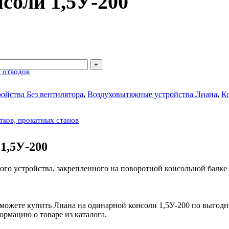
соли 1,5У-200
 отводов
ойства Без вентилятора
,
Воздуховытяжные устройства Лиана
,
К
атков, прокатных станов
1,5У-200
ого устройства, закрепленного на поворотной консольной балке 
с
ожете купить Лиана на одинарной консоли 1,5У-200 по выгодны
рмацию о товаре из каталога.