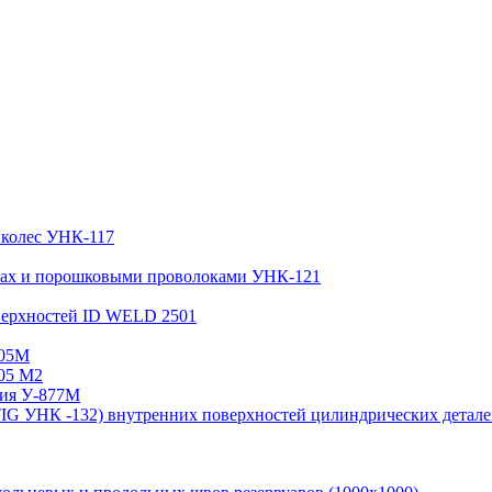
 колес УНК-117
азах и порошковыми проволоками УНК-121
верхностей ID WELD 2501
305М
05 М2
ния У-877М
(TIG УНК -132) внутренних поверхностей цилиндрических детал