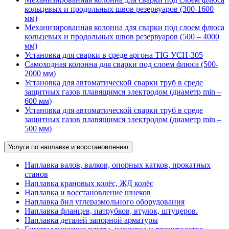
кольцевых и продольных швов резервуаров (300-1600
мм)
Механизированная колонна для сварки под слоем флюса
кольцевых и продольных швов резервуаров (500 – 4000
мм)
Установка для сварки в среде аргона TIG УСН-305
Самоходная колонна для сварки под слоем флюса (500-
2000 мм)
Установка для автоматической сварки труб в среде
защитных газов плавящимся электродом (диаметр min –
600 мм)
Установка для автоматической сварки труб в среде
защитных газов плавящимся электродом (диаметр min –
500 мм)
Услуги по наплавке и восстановлению
Наплавка валов, валков, опорных катков, прокатных
станов
Наплавка крановых колёс, ЖД колёс
Наплавка и восстановление шнеков
Наплавка бил углеразмольного оборудования
Наплавка фланцев, патрубков, втулок, штуцеров.
Наплавка деталей запорной арматуры