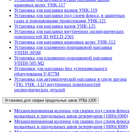
крановых колес УНК-117
Установка для наплавки валков УНК-119
Установка для наплавки под слоем флюса, в защитных
газах и порошковыми проволоками УНК-121
Установка для наплавки валов УНК-125
Установка для наплавки внутренних цилиндрических
поверхностей ID WELD 2501
Установка для наплавки крановых колес УНК-112
Установка для плазменно-порошковой наплавки
УППН-305М
Установка для плазменно-порошковой наплавки
УППН-505 М2
Установки для наплавки бил углеразмольного
оборудования У-877М
Установка для автоматической наплавки в среде аргона
(TIG УНК -132) внутренних поверхностей
цилиндрических деталей
Установка для сварки продольных швов УПШ-1200
Механизированная колонна для сварки под слоем флюса
кольцевых и продольных швов резервуаров (1000х1000)
Механизированная колонна для сварки под слоем флюса
кольцевых и продольных швов резервуаров (3000х3000)
Механизированная колонна для сварки под слоем флюса