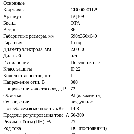
Основные
Код товара
СВ000001129
Артикул
ВД309
Бренд
ЭТА
Вес, кг
86
Габаритные размеры, мм
690х360х640
Гарантия
1 год
Диаметр электрода, мм
2,0-6,0
Дисплей
нет
Исполнение
Передвижные
Класс защиты
IP 22
Количество постов, шт
1
Напряжение сети, В
380
Напряжение холостого хода, В
72
Обмотка
Al (алюминий)
Охлаждение
воздушное
Потребляемая мощность, кВт
14.8
Пределы регулирования тока, А
60-300
Режим работы (ПН), %
25
Род тока
DC (постоянный)