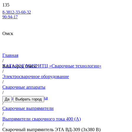
8-3812-33-60-32
90-94-17
Омск
Главная
/
КАТАЛОГ МИП ИТЦ «Сварочные технологии»
Ваш город
Омск
?
/
Электросварочное оборудование
/
Сварочные аппараты
/
Ручная дуговая сварка
Да
Выбрать город
/
Сварочные выпрямители
/
Выпрямители сварочного тока 400 (А)
/
Сварочный выпрямитель ЭТА ВД-309 (3х380 В)