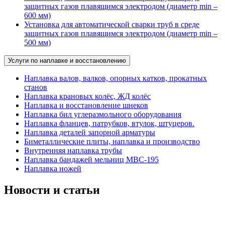
защитных газов плавящимся электродом (диаметр min –
600 мм)
Установка для автоматической сварки труб в среде
защитных газов плавящимся электродом (диаметр min –
500 мм)
Услуги по наплавке и восстановлению
Наплавка валов, валков, опорных катков, прокатных
станов
Наплавка крановых колёс, ЖД колёс
Наплавка и восстановление шнеков
Наплавка бил углеразмольного оборудования
Наплавка фланцев, патрубков, втулок, штуцеров.
Наплавка деталей запорной арматуры
Биметаллические плиты, наплавка и производство
Внутренняя наплавка трубы
Наплавка бандажей мельниц МВС-195
Наплавка ножей
Новости и статьи