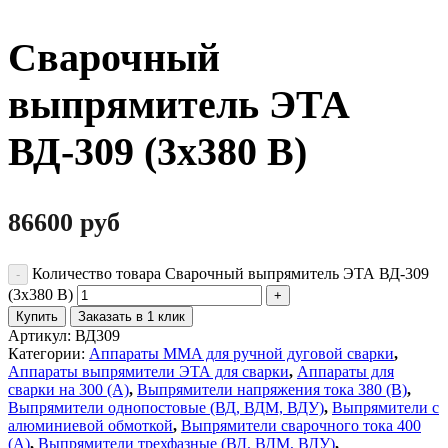
Сварочный
выпрямитель ЭТА
ВД-309 (3х380 В)
86600
руб
Количество товара Сварочный выпрямитель ЭТА ВД-309
(3х380 В)
Купить
Заказать в 1 клик
Артикул:
ВД309
Категории:
Аппараты MMA для ручной дуговой сварки
,
Аппараты выпрямители ЭТА для сварки
,
Аппараты для
сварки на 300 (А)
,
Выпрямители напряжения тока 380 (В)
,
Выпрямители однопостовые (ВД, ВДМ, ВДУ)
,
Выпрямители с
алюминиевой обмоткой
,
Выпрямители сварочного тока 400
(А)
,
Выпрямители трехфазные (ВД, ВДМ, ВДУ)
,