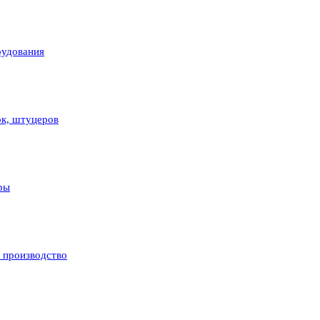
рудования
ок, штуцеров
ры
и производство