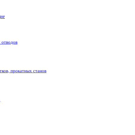
щие
 отводов
атков, прокатных станов
с