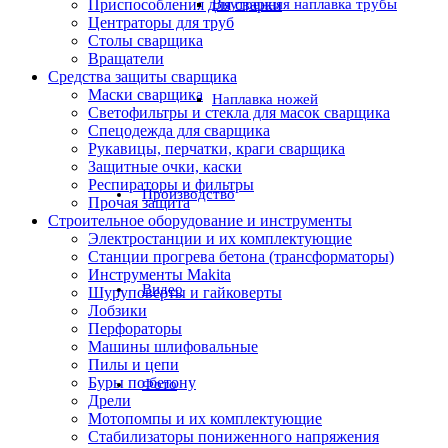
Приспособления для сварки
Внутренняя наплавка трубы
Центраторы для труб
Столы сварщика
Вращатели
Средства защиты сварщика
Маски сварщика
Наплавка ножей
Светофильтры и стекла для масок сварщика
Спецодежда для сварщика
Рукавицы, перчатки, краги сварщика
Защитные очки, каски
Респираторы и фильтры
Производство
Прочая защита
Строительное оборудование и инструменты
Электростанции и их комплектующие
Станции прогрева бетона (трансформаторы)
Инструменты Makita
Видео
Шуруповерты и гайковерты
Лобзики
Перфораторы
Машины шлифовальные
Пилы и цепи
Буры по бетону
Фото
Дрели
Мотопомпы и их комплектующие
Стабилизаторы пониженного напряжения