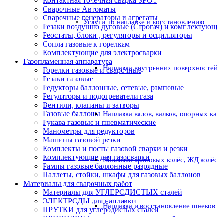
Контактная точечная сварка SPOT
Сварочные Автоматы
Сварочные генераторы и агрегаты
Услуги по наплавке и восстановлению
Резаки воздушно дуговые (Строгач) и комплектую
Реостаты, блоки , регуляторы и осцилляторы
Сопла газовые к горелкам
Комплектующие для электросварки
Газопламенная аппаратура
Наплавка внутренних поверхностей
Горелки газовые и сварочные
Резаки газовые
Редукторы баллонные, сетевые, рамповые
Регуляторы и подогреватели газа
Вентили, клапаны и затворы
Газовые баллоны
Наплавка валов, валков, опорных к
Рукава газовые и пневматические
Манометры для редукторов
Машины газовой резки
Комплекты и посты газовой сварки и резки
Комплектующие для газосварки
Наплавка крановых колёс, ЖД колё
Рампы газовые баллонные разрядные
Паллеты, стойки, шкафы для газовых баллонов
Материалы для сварочных работ
Материалы для УГЛЕРОДИСТЫХ сталей
ЭЛЕКТРОДЫ для наплавки
Наплавка и восстановление шнеков
ПРУТКИ для углеродистых сталей