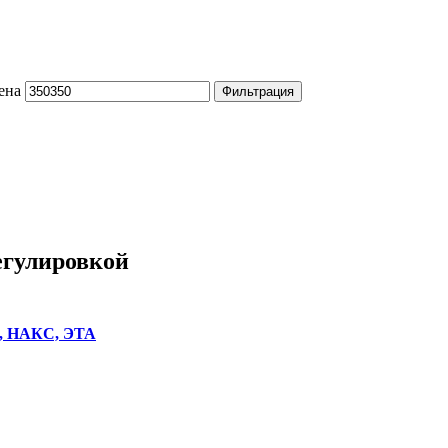
ена
Фильтрация
егулировкой
), НАКС, ЭТА