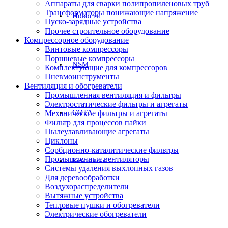
Аппараты для сварки полипропиленовых труб
Трансформаторы понижающие напряжение
Новости
Пуско-зарядные устройства
Прочее строительное оборудование
Компрессорное оборудование
Винтовые компрессоры
Поршневые компрессоры
NSM
Комплектующие для компрессоров
Пневмоинструменты
Вентиляция и обогреватели
Промышленная вентиляция и фильтры
Электростатические фильтры и агрегаты
СОТА
Механические фильтры и агрегаты
Фильтр для процессов пайки
Пылеулавливающие агрегаты
Циклоны
Сорбционно-каталитические фильтры
Промышленные вентиляторы
Контакты
Системы удаления выхлопных газов
Для деревообработки
Воздухораспределители
Вытяжные устройства
Тепловые пушки и обогреватели
Электрические обогреватели