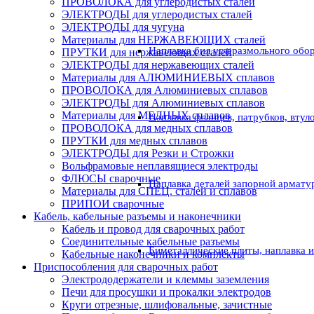
ПРОВОЛОКА для углеродистых сталей
ЭЛЕКТРОДЫ для углеродистых сталей
ЭЛЕКТРОДЫ для чугуна
Материалы для НЕРЖАВЕЮЩИХ сталей
Наплавка бил углеразмольного обо
ПРУТКИ для нержавеющих сталей
ЭЛЕКТРОДЫ для нержавеющих сталей
Материалы для АЛЮМИНИЕВЫХ сплавов
ПРОВОЛОКА для Алюминиевых сплавов
ЭЛЕКТРОДЫ для Алюминиевых сплавов
Материалы для МЕДНЫХ сплавов
Наплавка фланцев, патрубков, втул
ПРОВОЛОКА для медных сплавов
ПРУТКИ для медных сплавов
ЭЛЕКТРОДЫ для Резки и Строжки
Вольфрамовые неплавящиеся электроды
ФЛЮСЫ сварочные
Наплавка деталей запорной армату
Материалы для СПЕЦ. сталей и сплавов
ПРИПОИ сварочные
Кабель, кабельные разъемы и наконечники
Кабель и провод для сварочных работ
Соединительные кабельные разъемы
Биметаллические плиты, наплавка 
Кабельные наконечники и комплекты
Приспособления для сварочных работ
Электрододержатели и клеммы заземления
Печи для просушки и прокалки электродов
Круги отрезные, шлифовальные, зачистные