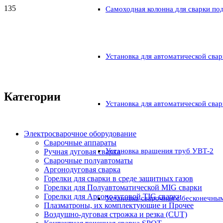
Самоходная колонна для сварки по
Установка для автоматической свар
Категории
Установка для автоматической свар
Электросварочное оборудование
Сварочные аппараты
Установка вращения труб УВТ-2
Ручная дуговая сварка
Сварочные полуавтоматы
Аргонодуговая сварка
Горелки для сварки в среде защитных газов
Горелки для Полуавтоматической MIG сварки
Горелки для Аргонодуговой TIG сварки
Установка сварочная с бесконечны
Плазматроны, их комплектующие и Прочее
Воздушно-дуговая строжка и резка (CUT)