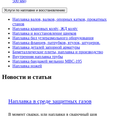
500 мм)
Услуги по наплавке и восстановлению
Наплавка валов, валков, опорных катков, прокатных
станов
Наплавка крановых колёс, ЖД колёс
Наплавка и восстановление шнеков
Наплавка бил углеразмольного оборудования
Наплавка фланцев, патрубков, втулок, штуцеров.
Наплавка деталей запорной арматуры
Биметаллические плиты, наплавка и производство
Внутренняя наплавка трубы
Наплавка бандажей мельниц МВС-195
Наплавка ножей
Новости и статьи
Наплавка в среде защитных газов
В момент сварки, или наплавки в сварочный шов