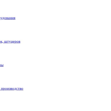
рудования
ок, штуцеров
ры
и производство