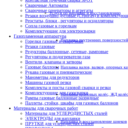
Контактная точечная сварка SPOT
Сварочные Автоматы
Сварочные генераторы и агрегаты
Услуги по наплавке и восстановлению
Резаки воздушно дуговые (Строгач) и комплектую
Реостаты, блоки , регуляторы и осцилляторы
Сопла газовые к горелкам
Комплектующие для электросварки
Газопламенная аппаратура
Наплавка внутренних поверхностей
Горелки газовые и сварочные
Резаки газовые
Редукторы баллонные, сетевые, рамповые
Регуляторы и подогреватели газа
Вентили, клапаны и затворы
Газовые баллоны
Наплавка валов, валков, опорных к
Рукава газовые и пневматические
Манометры для редукторов
Машины газовой резки
Комплекты и посты газовой сварки и резки
Комплектующие для газосварки
Наплавка крановых колёс, ЖД колё
Рампы газовые баллонные разрядные
Паллеты, стойки, шкафы для газовых баллонов
Материалы для сварочных работ
Материалы для УГЛЕРОДИСТЫХ сталей
ЭЛЕКТРОДЫ для наплавки
Наплавка и восстановление шнеков
ПРУТКИ для углеродистых сталей