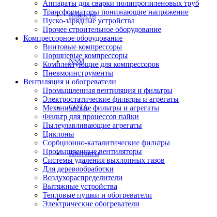
Аппараты для сварки полипропиленовых труб
Трансформаторы понижающие напряжение
Новости
Пуско-зарядные устройства
Прочее строительное оборудование
Компрессорное оборудование
Винтовые компрессоры
Поршневые компрессоры
NSM
Комплектующие для компрессоров
Пневмоинструменты
Вентиляция и обогреватели
Промышленная вентиляция и фильтры
Электростатические фильтры и агрегаты
СОТА
Механические фильтры и агрегаты
Фильтр для процессов пайки
Пылеулавливающие агрегаты
Циклоны
Сорбционно-каталитические фильтры
Промышленные вентиляторы
Контакты
Системы удаления выхлопных газов
Для деревообработки
Воздухораспределители
Вытяжные устройства
Тепловые пушки и обогреватели
Электрические обогреватели