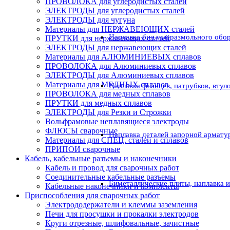
ПРОВОЛОКА для углеродистых сталей
ЭЛЕКТРОДЫ для углеродистых сталей
ЭЛЕКТРОДЫ для чугуна
Материалы для НЕРЖАВЕЮЩИХ сталей
Наплавка бил углеразмольного обо
ПРУТКИ для нержавеющих сталей
ЭЛЕКТРОДЫ для нержавеющих сталей
Материалы для АЛЮМИНИЕВЫХ сплавов
ПРОВОЛОКА для Алюминиевых сплавов
ЭЛЕКТРОДЫ для Алюминиевых сплавов
Материалы для МЕДНЫХ сплавов
Наплавка фланцев, патрубков, втул
ПРОВОЛОКА для медных сплавов
ПРУТКИ для медных сплавов
ЭЛЕКТРОДЫ для Резки и Строжки
Вольфрамовые неплавящиеся электроды
ФЛЮСЫ сварочные
Наплавка деталей запорной армату
Материалы для СПЕЦ. сталей и сплавов
ПРИПОИ сварочные
Кабель, кабельные разъемы и наконечники
Кабель и провод для сварочных работ
Соединительные кабельные разъемы
Биметаллические плиты, наплавка 
Кабельные наконечники и комплекты
Приспособления для сварочных работ
Электрододержатели и клеммы заземления
Печи для просушки и прокалки электродов
Круги отрезные, шлифовальные, зачистные