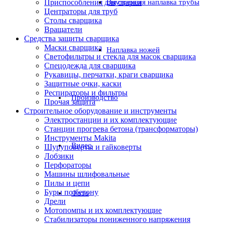
Приспособления для сварки
Внутренняя наплавка трубы
Центраторы для труб
Столы сварщика
Вращатели
Средства защиты сварщика
Маски сварщика
Наплавка ножей
Светофильтры и стекла для масок сварщика
Спецодежда для сварщика
Рукавицы, перчатки, краги сварщика
Защитные очки, каски
Респираторы и фильтры
Производство
Прочая защита
Строительное оборудование и инструменты
Электростанции и их комплектующие
Станции прогрева бетона (трансформаторы)
Инструменты Makita
Видео
Шуруповерты и гайковерты
Лобзики
Перфораторы
Машины шлифовальные
Пилы и цепи
Буры по бетону
Фото
Дрели
Мотопомпы и их комплектующие
Стабилизаторы пониженного напряжения