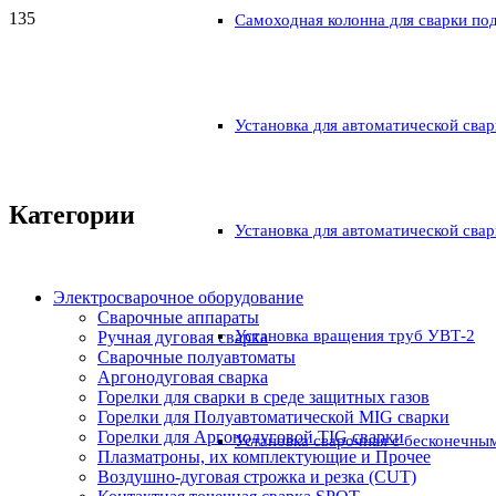
Самоходная колонна для сварки по
Установка для автоматической свар
Категории
Установка для автоматической свар
Электросварочное оборудование
Сварочные аппараты
Установка вращения труб УВТ-2
Ручная дуговая сварка
Сварочные полуавтоматы
Аргонодуговая сварка
Горелки для сварки в среде защитных газов
Горелки для Полуавтоматической MIG сварки
Горелки для Аргонодуговой TIG сварки
Установка сварочная с бесконечны
Плазматроны, их комплектующие и Прочее
Воздушно-дуговая строжка и резка (CUT)