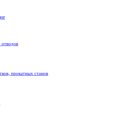
щие
 отводов
атков, прокатных станов
с