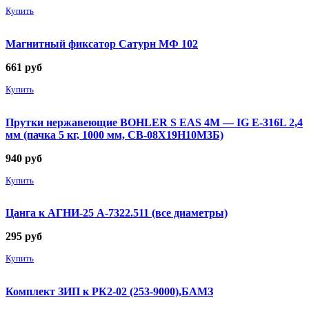
Купить
Магнитный фиксатор Сатурн МФ 102
661
руб
Купить
Прутки нержавеющие BOHLER S EAS 4M — IG E-316L 2,4
мм (пачка 5 кг, 1000 мм, СВ-08Х19Н10М3Б)
940
руб
Купить
Цанга к АГНИ-25 А-7322.511 (все диаметры)
295
руб
Купить
Комплект ЗИП к РК2-02 (253-9000),БАМЗ