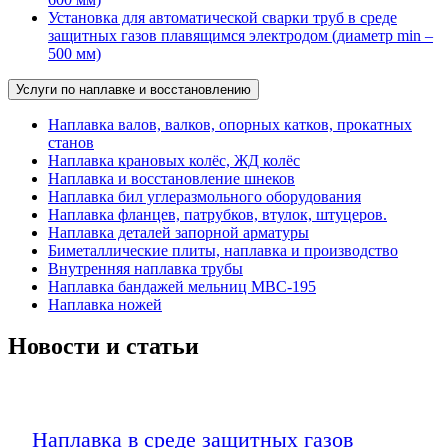
Установка для автоматической сварки труб в среде
защитных газов плавящимся электродом (диаметр min –
500 мм)
Услуги по наплавке и восстановлению
Наплавка валов, валков, опорных катков, прокатных
станов
Наплавка крановых колёс, ЖД колёс
Наплавка и восстановление шнеков
Наплавка бил углеразмольного оборудования
Наплавка фланцев, патрубков, втулок, штуцеров.
Наплавка деталей запорной арматуры
Биметаллические плиты, наплавка и производство
Внутренняя наплавка трубы
Наплавка бандажей мельниц МВС-195
Наплавка ножей
Новости и статьи
Наплавка в среде защитных газов