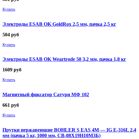
Купить
Электроды ESAB OK GoldRox 2,5 мм, пачка 2,5 кг
504
руб
Купить
Электроды ESAB OK Weartrode 50 3,2 мм, пачка 1,8 кг
1609
руб
Купить
Магнитный фиксатор Сатурн МФ 102
661
руб
Купить
Прутки нержавеющие BOHLER S EAS 4M — IG E-316L 2,4
мм (пачка 5 кг, 1000 мм, СВ-08Х19Н10М3Б)