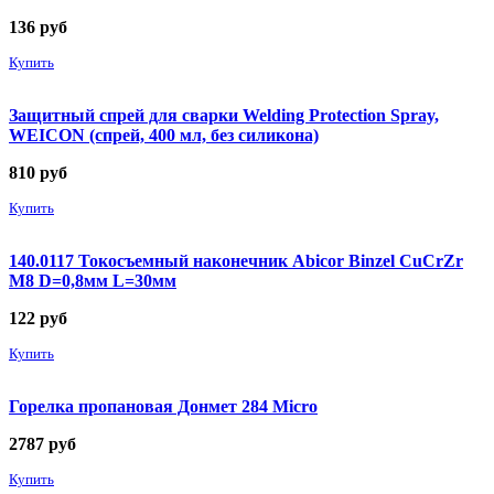
136
руб
Купить
Защитный спрей для сварки Welding Protection Spray,
WEICON (спрей, 400 мл, без силикона)
810
руб
Купить
140.0117 Токосъемный наконечник Abicor Binzel CuCrZr
М8 D=0,8мм L=30мм
122
руб
Купить
Горелка пропановая Донмет 284 Micro
2787
руб
Купить