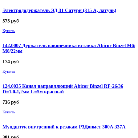
Электрододержатель ЭД-31 Сатурн (315 А, латунь)
575
руб
Купить
142.0007 Держатель наконечника вставка Abicor Binzel М6/
М8/22мм
174
руб
Купить
124.0035 Канал направляющий Abicor Binzel RF-26/36
D=1,0-1,2мм L=5м красный
736
руб
Купить
Мундштук внутренний к резакам Р3Донмет 300А,337А
381
руб