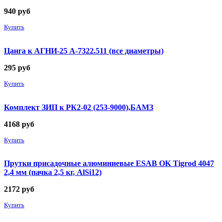
940
руб
Купить
Цанга к АГНИ-25 А-7322.511 (все диаметры)
295
руб
Купить
Комплект ЗИП к РК2-02 (253-9000),БАМЗ
4168
руб
Купить
Прутки присадочные алюминиевые ESAB OK Tigrod 4047
2,4 мм (пачка 2,5 кг, AlSi12)
2172
руб
Купить