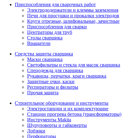
Приспособления для сварочных работ
Электрододержатели и клеммы заземления
Печи для просушки и прокалки электродов
Круги отрезные, шлифовальные, зачистные
Приспособления для сварки
Центраторы для труб
Столы сварщика
Вращатели
Средства защиты сварщика
Маски сварщика
Светофильтры и стекла для масок сварщика
Спецодежда для сварщика
Рукавицы, перчатки, краги сварщика
Защитные очки, каски
Респираторы и фильтры
Прочая защита
Строительное оборудование и инструменты
Электростанции и их комплектующие
Станции прогрева бетона (трансформаторы)
Инструменты Makita
Шуруповерты и гайковерты
Лобзики
Перфораторы