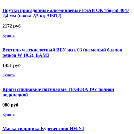
Прутки присадочные алюминиевые ESAB OK Tigrod 4047
2,4 мм (пачка 2,5 кг, AlSi12)
2172
руб
Купить
Вентиль углекислотный ВБУ исп. 03 (на малый баллон,
резьба W 19,2), БАМЗ
1451
руб
Купить
Краги спилковые пятипалые TEGERA 19 с полной
подкладкой
980
руб
Купить
Маска сварщика Буревестник НН-У1