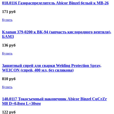
018.0116 Газораспределитель Abicor Binzel белый к MB-26
171
руб
Купить
Клапан 379-0200 к ВК-94 (запчасть кислородного вентиля),
БАМЗ
136
руб
Купить
Защитный спрей для сварки Welding Protection Spray,
WEICON (спрей, 400 мл, без силикона)
810
руб
Купить
140.0117 Токосъемный наконечник Abicor Binzel CuCrZr
М8 D=0,8мм L=30мм
122
руб