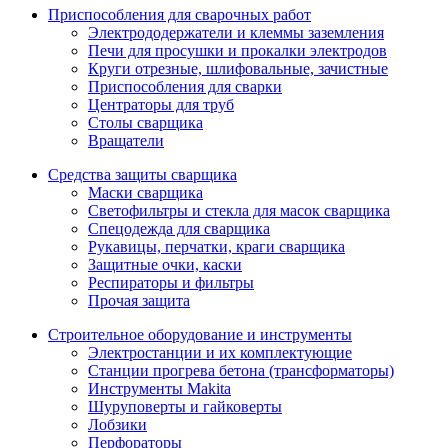
Приспособления для сварочных работ
Электрододержатели и клеммы заземления
Печи для просушки и прокалки электродов
Круги отрезные, шлифовальные, зачистные
Приспособления для сварки
Центраторы для труб
Столы сварщика
Вращатели
Средства защиты сварщика
Маски сварщика
Светофильтры и стекла для масок сварщика
Спецодежда для сварщика
Рукавицы, перчатки, краги сварщика
Защитные очки, каски
Респираторы и фильтры
Прочая защита
Строительное оборудование и инструменты
Электростанции и их комплектующие
Станции прогрева бетона (трансформаторы)
Инструменты Makita
Шуруповерты и гайковерты
Лобзики
Перфораторы