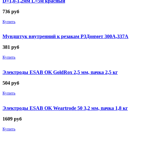
D=1,0-1,2мм L=5м красный
736
руб
Купить
Мундштук внутренний к резакам Р3Донмет 300А,337А
381
руб
Купить
Электроды ESAB OK GoldRox 2,5 мм, пачка 2,5 кг
504
руб
Купить
Электроды ESAB OK Weartrode 50 3,2 мм, пачка 1,8 кг
1609
руб
Купить