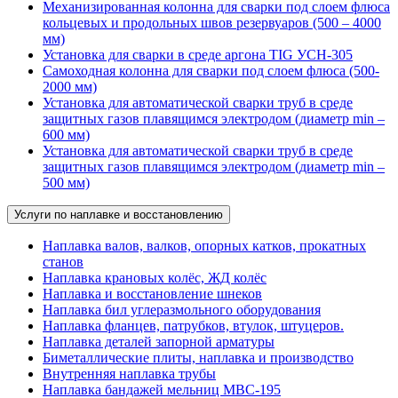
Механизированная колонна для сварки под слоем флюса
кольцевых и продольных швов резервуаров (500 – 4000
мм)
Установка для сварки в среде аргона TIG УСН-305
Самоходная колонна для сварки под слоем флюса (500-
2000 мм)
Установка для автоматической сварки труб в среде
защитных газов плавящимся электродом (диаметр min –
600 мм)
Установка для автоматической сварки труб в среде
защитных газов плавящимся электродом (диаметр min –
500 мм)
Услуги по наплавке и восстановлению
Наплавка валов, валков, опорных катков, прокатных
станов
Наплавка крановых колёс, ЖД колёс
Наплавка и восстановление шнеков
Наплавка бил углеразмольного оборудования
Наплавка фланцев, патрубков, втулок, штуцеров.
Наплавка деталей запорной арматуры
Биметаллические плиты, наплавка и производство
Внутренняя наплавка трубы
Наплавка бандажей мельниц МВС-195