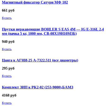
Магнитный фиксатор Сатурн МФ 102
661
руб
Купить
Прутки нержавеющие BOHLER S EAS 4M — IG E-316L 2,4
мм (пачка 5 кг, 1000 мм, СВ-08Х19Н10М3Б)
940
руб
Купить
Цанга к АГНИ-25 А-7322.511 (все диаметры)
295
руб
Купить
Комплект ЗИП к РК2-02 (253-9000),БАМЗ
4168
руб
Купить