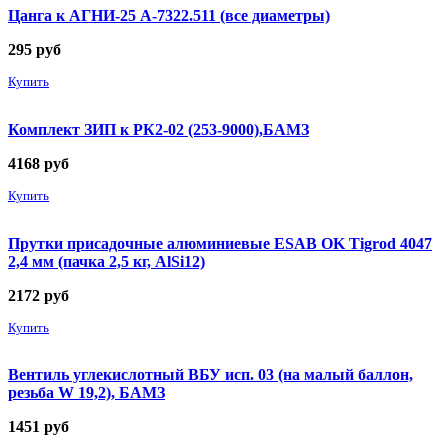
Цанга к АГНИ-25 А-7322.511 (все диаметры)
295
руб
Купить
Комплект ЗИП к РК2-02 (253-9000),БАМЗ
4168
руб
Купить
Прутки присадочные алюминиевые ESAB OK Tigrod 4047
2,4 мм (пачка 2,5 кг, AlSi12)
2172
руб
Купить
Вентиль углекислотный ВБУ исп. 03 (на малый баллон,
резьба W 19,2), БАМЗ
1451
руб