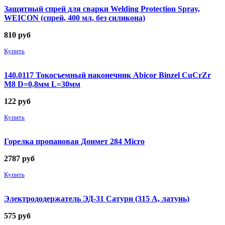
Защитный спрей для сварки Welding Protection Spray,
WEICON (спрей, 400 мл, без силикона)
810
руб
Купить
140.0117 Токосъемный наконечник Abicor Binzel CuCrZr
М8 D=0,8мм L=30мм
122
руб
Купить
Горелка пропановая Донмет 284 Micro
2787
руб
Купить
Электрододержатель ЭД-31 Сатурн (315 А, латунь)
575
руб