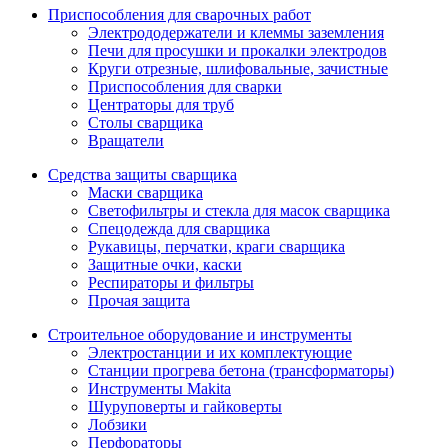
Приспособления для сварочных работ
Электрододержатели и клеммы заземления
Печи для просушки и прокалки электродов
Круги отрезные, шлифовальные, зачистные
Приспособления для сварки
Центраторы для труб
Столы сварщика
Вращатели
Средства защиты сварщика
Маски сварщика
Светофильтры и стекла для масок сварщика
Спецодежда для сварщика
Рукавицы, перчатки, краги сварщика
Защитные очки, каски
Респираторы и фильтры
Прочая защита
Строительное оборудование и инструменты
Электростанции и их комплектующие
Станции прогрева бетона (трансформаторы)
Инструменты Makita
Шуруповерты и гайковерты
Лобзики
Перфораторы