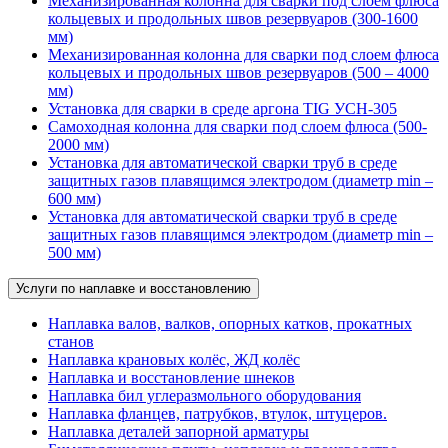
Механизированная колонна для сварки под слоем флюса
кольцевых и продольных швов резервуаров (300-1600
мм)
Механизированная колонна для сварки под слоем флюса
кольцевых и продольных швов резервуаров (500 – 4000
мм)
Установка для сварки в среде аргона TIG УСН-305
Самоходная колонна для сварки под слоем флюса (500-
2000 мм)
Установка для автоматической сварки труб в среде
защитных газов плавящимся электродом (диаметр min –
600 мм)
Установка для автоматической сварки труб в среде
защитных газов плавящимся электродом (диаметр min –
500 мм)
Услуги по наплавке и восстановлению
Наплавка валов, валков, опорных катков, прокатных
станов
Наплавка крановых колёс, ЖД колёс
Наплавка и восстановление шнеков
Наплавка бил углеразмольного оборудования
Наплавка фланцев, патрубков, втулок, штуцеров.
Наплавка деталей запорной арматуры