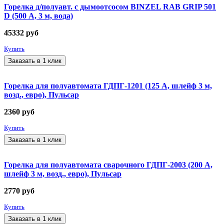
Горелка д/полуавт. с дымоотсосом BINZEL RAB GRIP 501
D (500 А, 3 м, вода)
45332
руб
Купить
Заказать в 1 клик
Горелка для полуавтомата ГДПГ-1201 (125 А, шлейф 3 м,
возд., евро), Пульсар
2360
руб
Купить
Заказать в 1 клик
Горелка для полуавтомата сварочного ГДПГ-2003 (200 А,
шлейф 3 м, возд., евро), Пульсар
2770
руб
Купить
Заказать в 1 клик