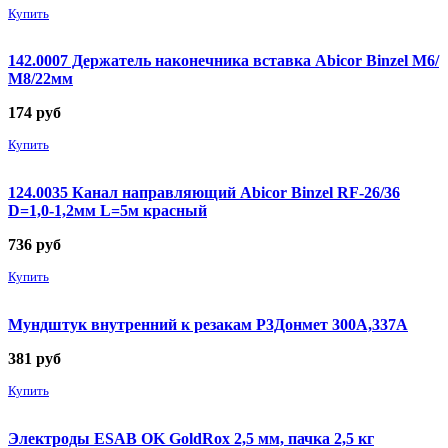
Купить
142.0007 Держатель наконечника вставка Abicor Binzel М6/
М8/22мм
174
руб
Купить
124.0035 Канал направляющий Abicor Binzel RF-26/36
D=1,0-1,2мм L=5м красный
736
руб
Купить
Мундштук внутренний к резакам Р3Донмет 300А,337А
381
руб
Купить
Электроды ESAB OK GoldRox 2,5 мм, пачка 2,5 кг