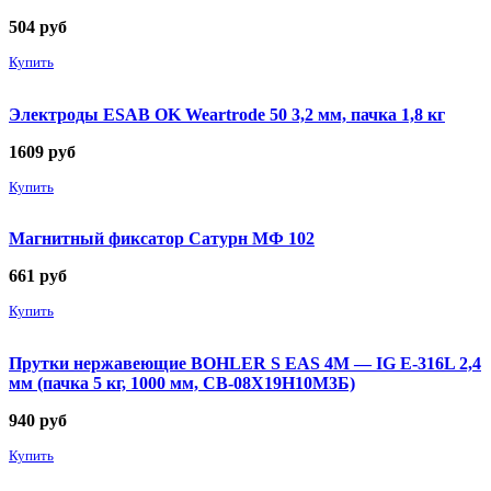
504
руб
Купить
Электроды ESAB OK Weartrode 50 3,2 мм, пачка 1,8 кг
1609
руб
Купить
Магнитный фиксатор Сатурн МФ 102
661
руб
Купить
Прутки нержавеющие BOHLER S EAS 4M — IG E-316L 2,4
мм (пачка 5 кг, 1000 мм, СВ-08Х19Н10М3Б)
940
руб
Купить