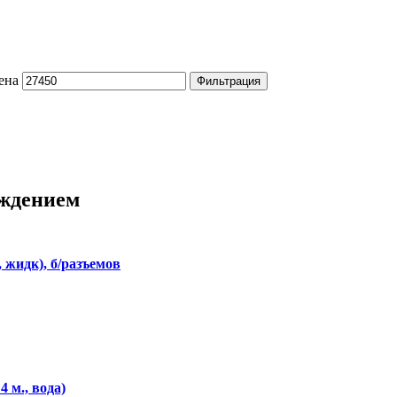
ена
Фильтрация
аждением
 жидк), б/разъемов
 м., вода)