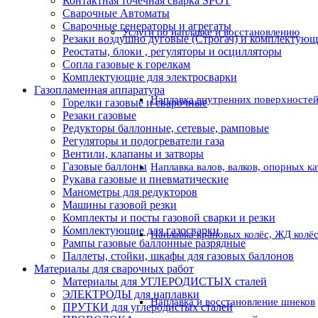
Контактная точечная сварка SPOT
Сварочные Автоматы
Сварочные генераторы и агрегаты
Услуги по наплавке и восстановлению
Резаки воздушно дуговые (Строгач) и комплектую
Реостаты, блоки , регуляторы и осцилляторы
Сопла газовые к горелкам
Комплектующие для электросварки
Газопламенная аппаратура
Наплавка внутренних поверхностей
Горелки газовые и сварочные
Резаки газовые
Редукторы баллонные, сетевые, рамповые
Регуляторы и подогреватели газа
Вентили, клапаны и затворы
Газовые баллоны
Наплавка валов, валков, опорных к
Рукава газовые и пневматические
Манометры для редукторов
Машины газовой резки
Комплекты и посты газовой сварки и резки
Комплектующие для газосварки
Наплавка крановых колёс, ЖД колё
Рампы газовые баллонные разрядные
Паллеты, стойки, шкафы для газовых баллонов
Материалы для сварочных работ
Материалы для УГЛЕРОДИСТЫХ сталей
ЭЛЕКТРОДЫ для наплавки
Наплавка и восстановление шнеков
ПРУТКИ для углеродистых сталей