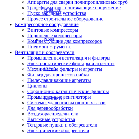
Аппараты для сварки полипропиленовых труб
Трансформаторы понижающие напряжение
Новости
Пуско-зарядные устройства
Прочее строительное оборудование
Компрессорное оборудование
Винтовые компрессоры
Поршневые компрессоры
NSM
Комплектующие для компрессоров
Пневмоинструменты
Вентиляция и обогреватели
Промышленная вентиляция и фильтры
Электростатические фильтры и агрегаты
СОТА
Механические фильтры и агрегаты
Фильтр для процессов пайки
Пылеулавливающие агрегаты
Циклоны
Сорбционно-каталитические фильтры
Промышленные вентиляторы
Контакты
Системы удаления выхлопных газов
Для деревообработки
Воздухораспределители
Вытяжные устройства
Тепловые пушки и обогреватели
Электрические обогреватели