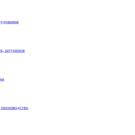
рудования
ок, штуцеров
ры
и производство