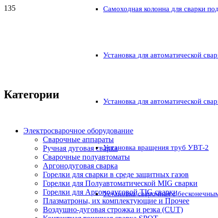
Самоходная колонна для сварки по
Установка для автоматической свар
Категории
Установка для автоматической свар
Электросварочное оборудование
Сварочные аппараты
Установка вращения труб УВТ-2
Ручная дуговая сварка
Сварочные полуавтоматы
Аргонодуговая сварка
Горелки для сварки в среде защитных газов
Горелки для Полуавтоматической MIG сварки
Горелки для Аргонодуговой TIG сварки
Установка сварочная с бесконечны
Плазматроны, их комплектующие и Прочее
Воздушно-дуговая строжка и резка (CUT)