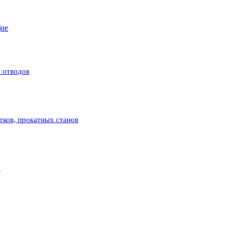
щие
 отводов
атков, прокатных станов
с