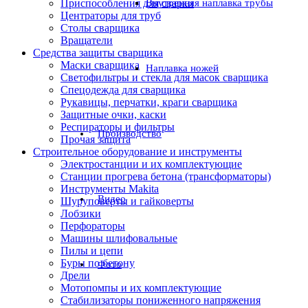
Приспособления для сварки
Внутренняя наплавка трубы
Центраторы для труб
Столы сварщика
Вращатели
Средства защиты сварщика
Маски сварщика
Наплавка ножей
Светофильтры и стекла для масок сварщика
Спецодежда для сварщика
Рукавицы, перчатки, краги сварщика
Защитные очки, каски
Респираторы и фильтры
Производство
Прочая защита
Строительное оборудование и инструменты
Электростанции и их комплектующие
Станции прогрева бетона (трансформаторы)
Инструменты Makita
Видео
Шуруповерты и гайковерты
Лобзики
Перфораторы
Машины шлифовальные
Пилы и цепи
Буры по бетону
Фото
Дрели
Мотопомпы и их комплектующие
Стабилизаторы пониженного напряжения