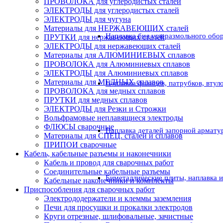
ПРОВОЛОКА для углеродистых сталей
ЭЛЕКТРОДЫ для углеродистых сталей
ЭЛЕКТРОДЫ для чугуна
Материалы для НЕРЖАВЕЮЩИХ сталей
Наплавка бил углеразмольного обо
ПРУТКИ для нержавеющих сталей
ЭЛЕКТРОДЫ для нержавеющих сталей
Материалы для АЛЮМИНИЕВЫХ сплавов
ПРОВОЛОКА для Алюминиевых сплавов
ЭЛЕКТРОДЫ для Алюминиевых сплавов
Материалы для МЕДНЫХ сплавов
Наплавка фланцев, патрубков, втул
ПРОВОЛОКА для медных сплавов
ПРУТКИ для медных сплавов
ЭЛЕКТРОДЫ для Резки и Строжки
Вольфрамовые неплавящиеся электроды
ФЛЮСЫ сварочные
Наплавка деталей запорной армату
Материалы для СПЕЦ. сталей и сплавов
ПРИПОИ сварочные
Кабель, кабельные разъемы и наконечники
Кабель и провод для сварочных работ
Соединительные кабельные разъемы
Биметаллические плиты, наплавка 
Кабельные наконечники и комплекты
Приспособления для сварочных работ
Электрододержатели и клеммы заземления
Печи для просушки и прокалки электродов
Круги отрезные, шлифовальные, зачистные