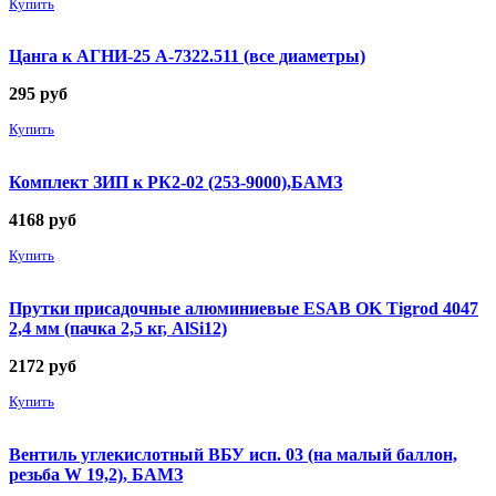
Купить
Цанга к АГНИ-25 А-7322.511 (все диаметры)
295
руб
Купить
Комплект ЗИП к РК2-02 (253-9000),БАМЗ
4168
руб
Купить
Прутки присадочные алюминиевые ESAB OK Tigrod 4047
2,4 мм (пачка 2,5 кг, AlSi12)
2172
руб
Купить
Вентиль углекислотный ВБУ исп. 03 (на малый баллон,
резьба W 19,2), БАМЗ