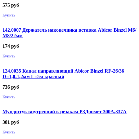
575
руб
Купить
142.0007 Держатель наконечника вставка Abicor Binzel М6/
М8/22мм
174
руб
Купить
124.0035 Канал направляющий Abicor Binzel RF-26/36
D=1,0-1,2мм L=5м красный
736
руб
Купить
Мундштук внутренний к резакам Р3Донмет 300А,337А
381
руб
Купить