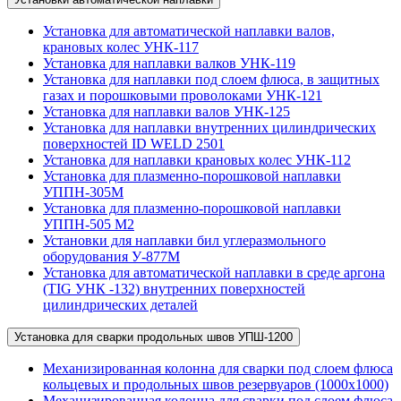
Установка для автоматической наплавки валов,
крановых колес УНК-117
Установка для наплавки валков УНК-119
Установка для наплавки под слоем флюса, в защитных
газах и порошковыми проволоками УНК-121
Установка для наплавки валов УНК-125
Установка для наплавки внутренних цилиндрических
поверхностей ID WELD 2501
Установка для наплавки крановых колес УНК-112
Установка для плазменно-порошковой наплавки
УППН-305М
Установка для плазменно-порошковой наплавки
УППН-505 М2
Установки для наплавки бил углеразмольного
оборудования У-877М
Установка для автоматической наплавки в среде аргона
(TIG УНК -132) внутренних поверхностей
цилиндрических деталей
Установка для сварки продольных швов УПШ-1200
Механизированная колонна для сварки под слоем флюса
кольцевых и продольных швов резервуаров (1000х1000)
Механизированная колонна для сварки под слоем флюса