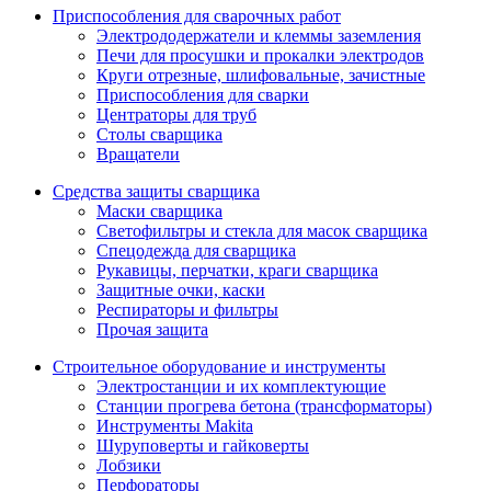
Приспособления для сварочных работ
Электрододержатели и клеммы заземления
Печи для просушки и прокалки электродов
Круги отрезные, шлифовальные, зачистные
Приспособления для сварки
Центраторы для труб
Столы сварщика
Вращатели
Средства защиты сварщика
Маски сварщика
Светофильтры и стекла для масок сварщика
Спецодежда для сварщика
Рукавицы, перчатки, краги сварщика
Защитные очки, каски
Респираторы и фильтры
Прочая защита
Строительное оборудование и инструменты
Электростанции и их комплектующие
Станции прогрева бетона (трансформаторы)
Инструменты Makita
Шуруповерты и гайковерты
Лобзики
Перфораторы