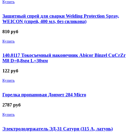
Купить
Защитный спрей для сварки Welding Protection Spray,
WEICON (спрей, 400 мл, без силикона)
810
руб
Купить
140.0117 Токосъемный наконечник Abicor Binzel CuCrZr
М8 D=0,8мм L=30мм
122
руб
Купить
Горелка пропановая Донмет 284 Micro
2787
руб
Купить
Электрододержатель ЭД-31 Сатурн (315 А, латунь)