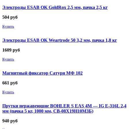
Электроды ESAB OK GoldRox 2,5 мм, пачка 2,5 кг
504
руб
Купить
Электроды ESAB OK Weartrode 50 3,2 мм, пачка 1,8 кг
1609
руб
Купить
Магнитный фиксатор Сатурн МФ 102
661
руб
Купить
Прутки нержавеющие BOHLER S EAS 4M — IG E-316L 2,4
мм (пачка 5 кг, 1000 мм, СВ-08Х19Н10М3Б)
940
руб