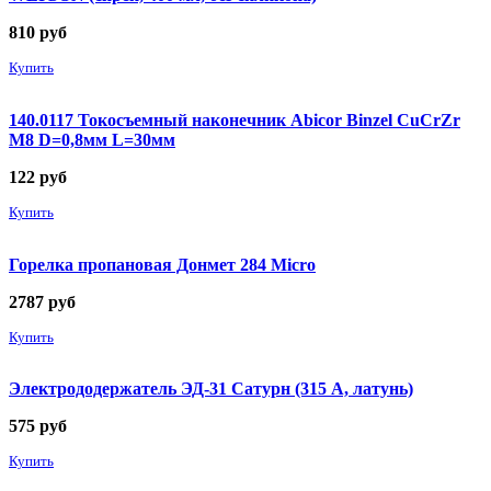
810
руб
Купить
140.0117 Токосъемный наконечник Abicor Binzel CuCrZr
М8 D=0,8мм L=30мм
122
руб
Купить
Горелка пропановая Донмет 284 Micro
2787
руб
Купить
Электрододержатель ЭД-31 Сатурн (315 А, латунь)
575
руб
Купить