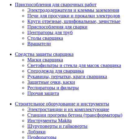
Приспособления для сварочных работ
Электрододержатели и клеммы заземления
Печи для просушки и прокалки электродов
Круги отрезные, шлифовальные, зачистные
Приспособления для сварки
Центраторы для труб
Столы сварщика
Вращатели
Средства защиты сварщика
Маски сварщика
Светофильтры и стекла для масок сварщика
Спецодежда для сварщика
Рукавицы, перчатки, краги сварщика
Защитные очки, каски
Респираторы и фильтры
Прочая защита
Строительное оборудование и инструменты
Электростанции и их комплектующие
Станции прогрева бетона (трансформаторы)
Инструменты Makita
Шуруповерты и гайковерты
Лобзики
Перфораторы