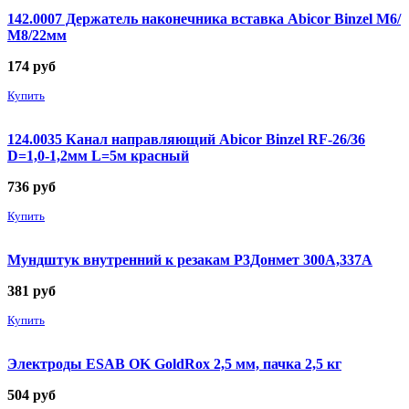
142.0007 Держатель наконечника вставка Abicor Binzel М6/
М8/22мм
174
руб
Купить
124.0035 Канал направляющий Abicor Binzel RF-26/36
D=1,0-1,2мм L=5м красный
736
руб
Купить
Мундштук внутренний к резакам Р3Донмет 300А,337А
381
руб
Купить
Электроды ESAB OK GoldRox 2,5 мм, пачка 2,5 кг
504
руб