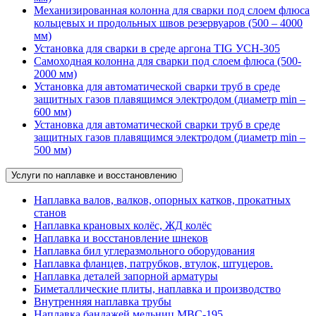
Механизированная колонна для сварки под слоем флюса
кольцевых и продольных швов резервуаров (500 – 4000
мм)
Установка для сварки в среде аргона TIG УСН-305
Самоходная колонна для сварки под слоем флюса (500-
2000 мм)
Установка для автоматической сварки труб в среде
защитных газов плавящимся электродом (диаметр min –
600 мм)
Установка для автоматической сварки труб в среде
защитных газов плавящимся электродом (диаметр min –
500 мм)
Услуги по наплавке и восстановлению
Наплавка валов, валков, опорных катков, прокатных
станов
Наплавка крановых колёс, ЖД колёс
Наплавка и восстановление шнеков
Наплавка бил углеразмольного оборудования
Наплавка фланцев, патрубков, втулок, штуцеров.
Наплавка деталей запорной арматуры
Биметаллические плиты, наплавка и производство
Внутренняя наплавка трубы
Наплавка бандажей мельниц МВС-195