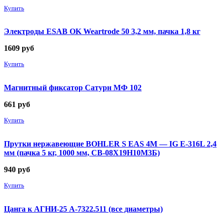
Купить
Электроды ESAB OK Weartrode 50 3,2 мм, пачка 1,8 кг
1609
руб
Купить
Магнитный фиксатор Сатурн МФ 102
661
руб
Купить
Прутки нержавеющие BOHLER S EAS 4M — IG E-316L 2,4
мм (пачка 5 кг, 1000 мм, СВ-08Х19Н10М3Б)
940
руб
Купить
Цанга к АГНИ-25 А-7322.511 (все диаметры)