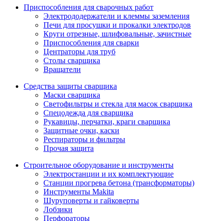
Приспособления для сварочных работ
Электрододержатели и клеммы заземления
Печи для просушки и прокалки электродов
Круги отрезные, шлифовальные, зачистные
Приспособления для сварки
Центраторы для труб
Столы сварщика
Вращатели
Средства защиты сварщика
Маски сварщика
Светофильтры и стекла для масок сварщика
Спецодежда для сварщика
Рукавицы, перчатки, краги сварщика
Защитные очки, каски
Респираторы и фильтры
Прочая защита
Строительное оборудование и инструменты
Электростанции и их комплектующие
Станции прогрева бетона (трансформаторы)
Инструменты Makita
Шуруповерты и гайковерты
Лобзики
Перфораторы