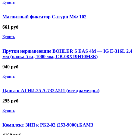
Купить
Магнитный фиксатор Сатурн МФ 102
661
руб
Купить
Прутки нержавеющие BOHLER S EAS 4M — IG E-316L 2,4
мм (пачка 5 кг, 1000 мм, СВ-08Х19Н10М3Б)
940
руб
Купить
Цанга к АГНИ-25 А-7322.511 (все диаметры)
295
руб
Купить
Комплект ЗИП к РК2-02 (253-9000),БАМЗ