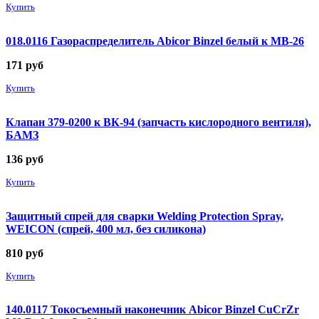
Купить
018.0116 Газораспределитель Abicor Binzel белый к MB-26
171
руб
Купить
Клапан 379-0200 к ВК-94 (запчасть кислородного вентиля),
БАМЗ
136
руб
Купить
Защитный спрей для сварки Welding Protection Spray,
WEICON (спрей, 400 мл, без силикона)
810
руб
Купить
140.0117 Токосъемный наконечник Abicor Binzel CuCrZr