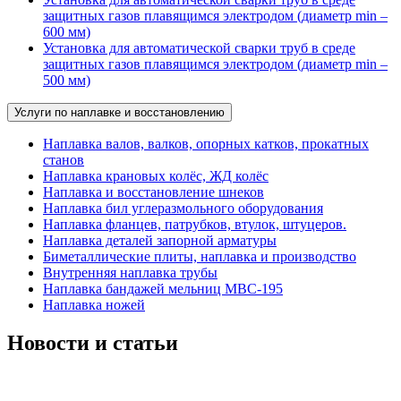
защитных газов плавящимся электродом (диаметр min –
600 мм)
Установка для автоматической сварки труб в среде
защитных газов плавящимся электродом (диаметр min –
500 мм)
Услуги по наплавке и восстановлению
Наплавка валов, валков, опорных катков, прокатных
станов
Наплавка крановых колёс, ЖД колёс
Наплавка и восстановление шнеков
Наплавка бил углеразмольного оборудования
Наплавка фланцев, патрубков, втулок, штуцеров.
Наплавка деталей запорной арматуры
Биметаллические плиты, наплавка и производство
Внутренняя наплавка трубы
Наплавка бандажей мельниц МВС-195
Наплавка ножей
Новости и статьи