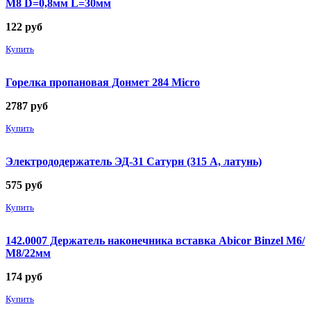
М8 D=0,8мм L=30мм
122
руб
Купить
Горелка пропановая Донмет 284 Micro
2787
руб
Купить
Электрододержатель ЭД-31 Сатурн (315 А, латунь)
575
руб
Купить
142.0007 Держатель наконечника вставка Abicor Binzel М6/
М8/22мм
174
руб
Купить