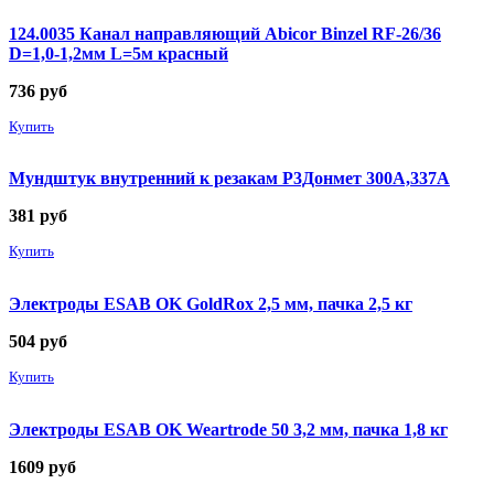
124.0035 Канал направляющий Abicor Binzel RF-26/36
D=1,0-1,2мм L=5м красный
736
руб
Купить
Мундштук внутренний к резакам Р3Донмет 300А,337А
381
руб
Купить
Электроды ESAB OK GoldRox 2,5 мм, пачка 2,5 кг
504
руб
Купить
Электроды ESAB OK Weartrode 50 3,2 мм, пачка 1,8 кг
1609
руб