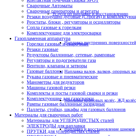
Контактная точечная сварка SPOT
Сварочные Автоматы
Сварочные генераторы и агрегаты
Услуги по наплавке и восстановлению
Резаки воздушно дуговые (Строгач) и комплектую
Реостаты, блоки , регуляторы и осцилляторы
Сопла газовые к горелкам
Комплектующие для электросварки
Газопламенная аппаратура
Наплавка внутренних поверхностей
Горелки газовые и сварочные
Резаки газовые
Редукторы баллонные, сетевые, рамповые
Регуляторы и подогреватели газа
Вентили, клапаны и затворы
Газовые баллоны
Наплавка валов, валков, опорных к
Рукава газовые и пневматические
Манометры для редукторов
Машины газовой резки
Комплекты и посты газовой сварки и резки
Комплектующие для газосварки
Наплавка крановых колёс, ЖД колё
Рампы газовые баллонные разрядные
Паллеты, стойки, шкафы для газовых баллонов
Материалы для сварочных работ
Материалы для УГЛЕРОДИСТЫХ сталей
ЭЛЕКТРОДЫ для наплавки
Наплавка и восстановление шнеков
ПРУТКИ для углеродистых сталей