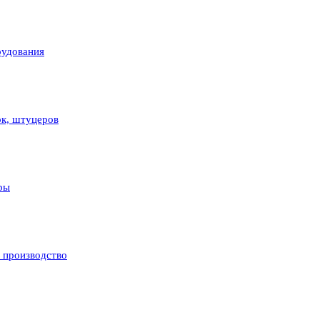
рудования
ок, штуцеров
ры
и производство