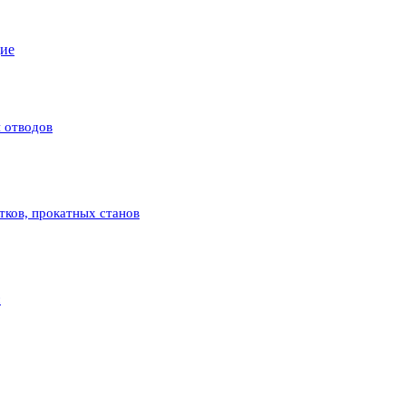
щие
 отводов
атков, прокатных станов
с