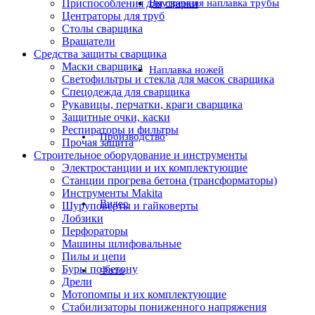
Приспособления для сварки
Внутренняя наплавка трубы
Центраторы для труб
Столы сварщика
Вращатели
Средства защиты сварщика
Маски сварщика
Наплавка ножей
Светофильтры и стекла для масок сварщика
Спецодежда для сварщика
Рукавицы, перчатки, краги сварщика
Защитные очки, каски
Респираторы и фильтры
Производство
Прочая защита
Строительное оборудование и инструменты
Электростанции и их комплектующие
Станции прогрева бетона (трансформаторы)
Инструменты Makita
Видео
Шуруповерты и гайковерты
Лобзики
Перфораторы
Машины шлифовальные
Пилы и цепи
Буры по бетону
Фото
Дрели
Мотопомпы и их комплектующие
Стабилизаторы пониженного напряжения