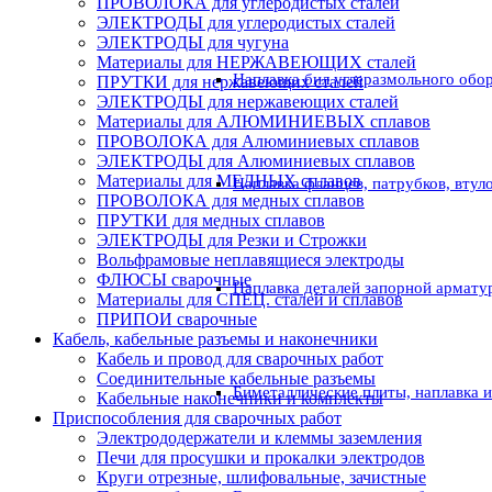
ПРОВОЛОКА для углеродистых сталей
ЭЛЕКТРОДЫ для углеродистых сталей
ЭЛЕКТРОДЫ для чугуна
Материалы для НЕРЖАВЕЮЩИХ сталей
Наплавка бил углеразмольного обо
ПРУТКИ для нержавеющих сталей
ЭЛЕКТРОДЫ для нержавеющих сталей
Материалы для АЛЮМИНИЕВЫХ сплавов
ПРОВОЛОКА для Алюминиевых сплавов
ЭЛЕКТРОДЫ для Алюминиевых сплавов
Материалы для МЕДНЫХ сплавов
Наплавка фланцев, патрубков, втул
ПРОВОЛОКА для медных сплавов
ПРУТКИ для медных сплавов
ЭЛЕКТРОДЫ для Резки и Строжки
Вольфрамовые неплавящиеся электроды
ФЛЮСЫ сварочные
Наплавка деталей запорной армату
Материалы для СПЕЦ. сталей и сплавов
ПРИПОИ сварочные
Кабель, кабельные разъемы и наконечники
Кабель и провод для сварочных работ
Соединительные кабельные разъемы
Биметаллические плиты, наплавка 
Кабельные наконечники и комплекты
Приспособления для сварочных работ
Электрододержатели и клеммы заземления
Печи для просушки и прокалки электродов
Круги отрезные, шлифовальные, зачистные