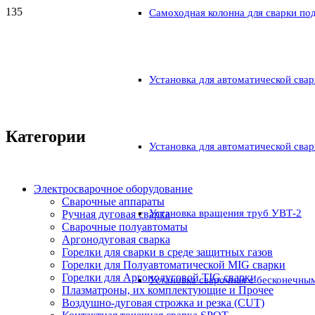
Самоходная колонна для сварки по
Установка для автоматической свар
Категории
Установка для автоматической свар
Электросварочное оборудование
Сварочные аппараты
Установка вращения труб УВТ-2
Ручная дуговая сварка
Сварочные полуавтоматы
Аргонодуговая сварка
Горелки для сварки в среде защитных газов
Горелки для Полуавтоматической MIG сварки
Горелки для Аргонодуговой TIG сварки
Установка сварочная с бесконечны
Плазматроны, их комплектующие и Прочее
Воздушно-дуговая строжка и резка (CUT)