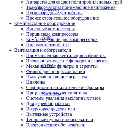
Аппараты для сварки полипропиленовых труб
Трансформаторы понижающие напряжение
Новости
Пуско-зарядные устройства
Прочее строительное оборудование
Компрессорное оборудование
Винтовые компрессоры
Поршневые компрессоры
NSM
Комплектующие для компрессоров
Пневмоинструменты
Вентиляция и обогреватели
Промышленная вентиляция и фильтры
Электростатические фильтры и агрегаты
СОТА
Механические фильтры и агрегаты
Фильтр для процессов пайки
Пылеулавливающие агрегаты
Циклоны
Сорбционно-каталитические фильтры
Промышленные вентиляторы
Контакты
Системы удаления выхлопных газов
Для деревообработки
Воздухораспределители
Вытяжные устройства
Тепловые пушки и обогреватели
Электрические обогреватели