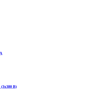
МА
(3х380 В)