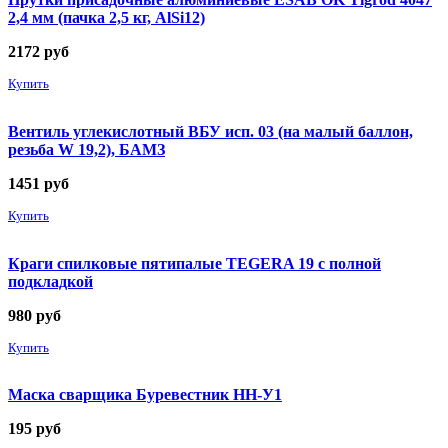
2,4 мм (пачка 2,5 кг, AlSi12)
2172
руб
Купить
Вентиль углекислотный ВБУ исп. 03 (на малый баллон,
резьба W 19,2), БАМЗ
1451
руб
Купить
Краги спилковые пятипалые TEGERA 19 с полной
подкладкой
980
руб
Купить
Маска сварщика Буревестник НН-У1
195
руб