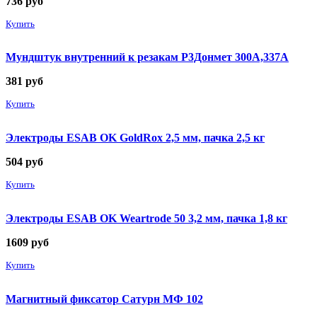
736
руб
Купить
Мундштук внутренний к резакам Р3Донмет 300А,337А
381
руб
Купить
Электроды ESAB OK GoldRox 2,5 мм, пачка 2,5 кг
504
руб
Купить
Электроды ESAB OK Weartrode 50 3,2 мм, пачка 1,8 кг
1609
руб
Купить
Магнитный фиксатор Сатурн МФ 102