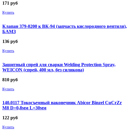
171
руб
Купить
Клапан 379-0200 к ВК-94 (запчасть кислородного вентиля),
БАМЗ
136
руб
Купить
Защитный спрей для сварки Welding Protection Spray,
WEICON (спрей, 400 мл, без силикона)
810
руб
Купить
140.0117 Токосъемный наконечник Abicor Binzel CuCrZr
М8 D=0,8мм L=30мм
122
руб
Купить