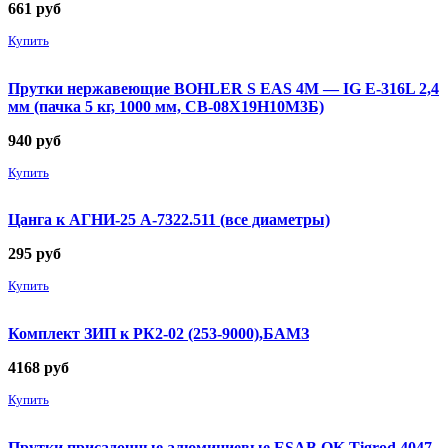
661
руб
Купить
Прутки нержавеющие BOHLER S EAS 4M — IG E-316L 2,4
мм (пачка 5 кг, 1000 мм, СВ-08Х19Н10М3Б)
940
руб
Купить
Цанга к АГНИ-25 А-7322.511 (все диаметры)
295
руб
Купить
Комплект ЗИП к РК2-02 (253-9000),БАМЗ
4168
руб
Купить
Прутки присадочные алюминиевые ESAB OK Tigrod 4047