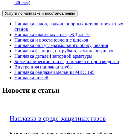
500 мм)
Услуги по наплавке и восстановлению
Наплавка валов, валков, опорных катков, прокатных
станов
Наплавка крановых колёс, ЖД колёс
Наплавка и восстановление шнеков
Наплавка бил углеразмольного оборудования
Наплавка фланцев, патрубков, втулок, штуцеров.
Наплавка деталей запорной арматуры
Биметаллические плиты, наплавка и производство
Внутренняя наплавка трубы
Наплавка бандажей мельниц МВС-195
Наплавка ножей
Новости и статьи
Наплавка в среде защитных газов
В момент сварки, или наплавки в сварочный шов