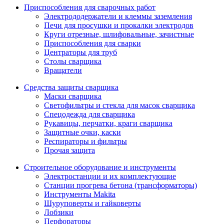
Приспособления для сварочных работ
Электрододержатели и клеммы заземления
Печи для просушки и прокалки электродов
Круги отрезные, шлифовальные, зачистные
Приспособления для сварки
Центраторы для труб
Столы сварщика
Вращатели
Средства защиты сварщика
Маски сварщика
Светофильтры и стекла для масок сварщика
Спецодежда для сварщика
Рукавицы, перчатки, краги сварщика
Защитные очки, каски
Респираторы и фильтры
Прочая защита
Строительное оборудование и инструменты
Электростанции и их комплектующие
Станции прогрева бетона (трансформаторы)
Инструменты Makita
Шуруповерты и гайковерты
Лобзики
Перфораторы