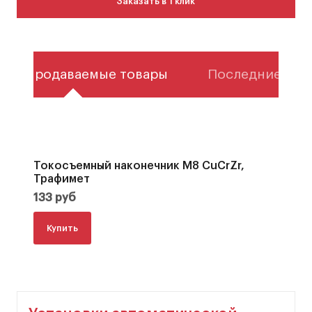
Заказать в 1 клик
мые продаваемые товары
Последние тов
Токосъемный наконечник М8 CuCrZr,
0
Трафимет
б
133
руб
17
Купить