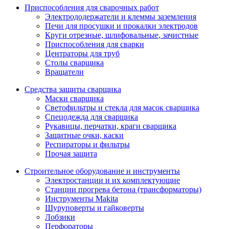
Приспособления для сварочных работ
Электрододержатели и клеммы заземления
Печи для просушки и прокалки электродов
Круги отрезные, шлифовальные, зачистные
Приспособления для сварки
Центраторы для труб
Столы сварщика
Вращатели
Средства защиты сварщика
Маски сварщика
Светофильтры и стекла для масок сварщика
Спецодежда для сварщика
Рукавицы, перчатки, краги сварщика
Защитные очки, каски
Респираторы и фильтры
Прочая защита
Строительное оборудование и инструменты
Электростанции и их комплектующие
Станции прогрева бетона (трансформаторы)
Инструменты Makita
Шуруповерты и гайковерты
Лобзики
Перфораторы