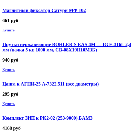
Магнитный фиксатор Сатурн МФ 102
661
руб
Купить
Прутки нержавеющие BOHLER S EAS 4M — IG E-316L 2,4
мм (пачка 5 кг, 1000 мм, СВ-08Х19Н10М3Б)
940
руб
Купить
Цанга к АГНИ-25 А-7322.511 (все диаметры)
295
руб
Купить
Комплект ЗИП к РК2-02 (253-9000),БАМЗ
4168
руб