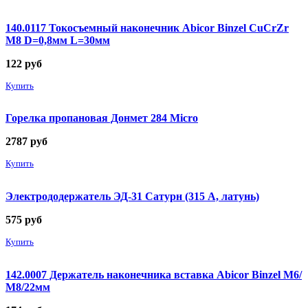
140.0117 Токосъемный наконечник Abicor Binzel CuCrZr
М8 D=0,8мм L=30мм
122
руб
Купить
Горелка пропановая Донмет 284 Micro
2787
руб
Купить
Электрододержатель ЭД-31 Сатурн (315 А, латунь)
575
руб
Купить
142.0007 Держатель наконечника вставка Abicor Binzel М6/
М8/22мм