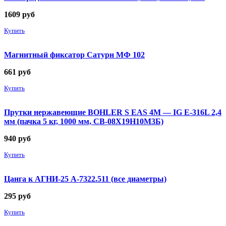
1609
руб
Купить
Магнитный фиксатор Сатурн МФ 102
661
руб
Купить
Прутки нержавеющие BOHLER S EAS 4M — IG E-316L 2,4
мм (пачка 5 кг, 1000 мм, СВ-08Х19Н10М3Б)
940
руб
Купить
Цанга к АГНИ-25 А-7322.511 (все диаметры)
295
руб
Купить