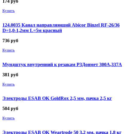
174
руб
Купить
124.0035 Канал направляющий Abicor Binzel RF-26/36
D=1,0-1,2мм L=5м красный
736
руб
Купить
Мундштук внутренний к резакам Р3Донмет 300А,337А
381
руб
Купить
Электроды ESAB OK GoldRox 2,5 мм, пачка 2,5 кг
504
руб
Купить
Электроды ESAB OK Weartrode 50 3,2 мм, пачка 1,8 кг