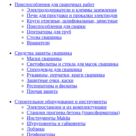
Приспособления для сварочных работ
Электрододержатели и клеммы заземления
Печи для просушки и прокалки электродов
Круги отрезные, шлифовальные, зачистные
Приспособления для сварки
Центраторы для труб
Столы сварщика
Вращатели
Средства защиты сварщика
Маски сварщика
Светофильтры и стекла для масок сварщика
Спецодежда для сварщика
Рукавицы, перчатки, краги сварщика
Защитные очки, каски
Респираторы и фильтры
Прочая защита
Строительное оборудование и инструменты
Электростанции и их комплектующие
Станции прогрева бетона (трансформаторы)
Инструменты Makita
Шуруповерты и гайковерты
Лобзики
Перфораторы