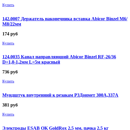
Купить
142.0007 Держатель наконечника вставка Abicor Binzel М6/
М8/22мм
174
руб
Купить
124.0035 Канал направляющий Abicor Binzel RF-26/36
D=1,0-1,2мм L=5м красный
736
руб
Купить
Мундштук внутренний к резакам Р3Донмет 300А,337А
381
руб
Купить
Электроды ESAB OK GoldRox 2,5 мм, пачка 2,5 кг