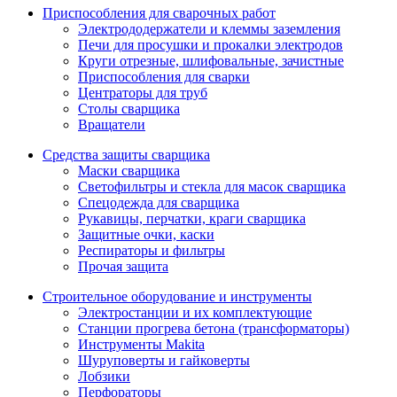
Приспособления для сварочных работ
Электрододержатели и клеммы заземления
Печи для просушки и прокалки электродов
Круги отрезные, шлифовальные, зачистные
Приспособления для сварки
Центраторы для труб
Столы сварщика
Вращатели
Средства защиты сварщика
Маски сварщика
Светофильтры и стекла для масок сварщика
Спецодежда для сварщика
Рукавицы, перчатки, краги сварщика
Защитные очки, каски
Респираторы и фильтры
Прочая защита
Строительное оборудование и инструменты
Электростанции и их комплектующие
Станции прогрева бетона (трансформаторы)
Инструменты Makita
Шуруповерты и гайковерты
Лобзики
Перфораторы