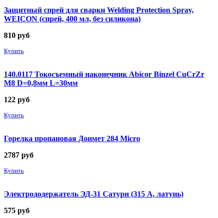
Защитный спрей для сварки Welding Protection Spray,
WEICON (спрей, 400 мл, без силикона)
810
руб
Купить
140.0117 Токосъемный наконечник Abicor Binzel CuCrZr
М8 D=0,8мм L=30мм
122
руб
Купить
Горелка пропановая Донмет 284 Micro
2787
руб
Купить
Электрододержатель ЭД-31 Сатурн (315 А, латунь)
575
руб