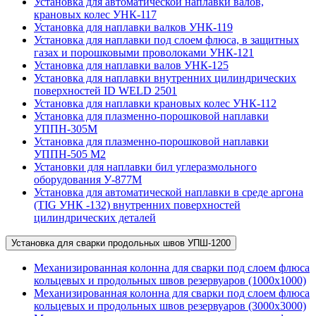
Установка для автоматической наплавки валов,
крановых колес УНК-117
Установка для наплавки валков УНК-119
Установка для наплавки под слоем флюса, в защитных
газах и порошковыми проволоками УНК-121
Установка для наплавки валов УНК-125
Установка для наплавки внутренних цилиндрических
поверхностей ID WELD 2501
Установка для наплавки крановых колес УНК-112
Установка для плазменно-порошковой наплавки
УППН-305М
Установка для плазменно-порошковой наплавки
УППН-505 М2
Установки для наплавки бил углеразмольного
оборудования У-877М
Установка для автоматической наплавки в среде аргона
(TIG УНК -132) внутренних поверхностей
цилиндрических деталей
Установка для сварки продольных швов УПШ-1200
Механизированная колонна для сварки под слоем флюса
кольцевых и продольных швов резервуаров (1000х1000)
Механизированная колонна для сварки под слоем флюса
кольцевых и продольных швов резервуаров (3000х3000)