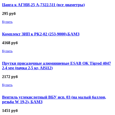
Цанга к АГНИ-25 А-7322.511 (все диаметры)
295
руб
Купить
Комплект ЗИП к РК2-02 (253-9000),БАМЗ
4168
руб
Купить
Прутки присадочные алюминиевые ESAB OK Tigrod 4047
2,4 мм (пачка 2,5 кг, AlSi12)
2172
руб
Купить
Вентиль углекислотный ВБУ исп. 03 (на малый баллон,
резьба W 19,2), БАМЗ
1451
руб