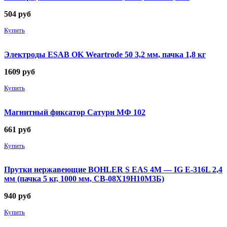
504
руб
Купить
Электроды ESAB OK Weartrode 50 3,2 мм, пачка 1,8 кг
1609
руб
Купить
Магнитный фиксатор Сатурн МФ 102
661
руб
Купить
Прутки нержавеющие BOHLER S EAS 4M — IG E-316L 2,4
мм (пачка 5 кг, 1000 мм, СВ-08Х19Н10М3Б)
940
руб
Купить