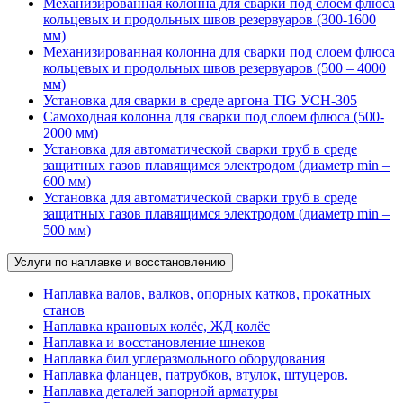
Механизированная колонна для сварки под слоем флюса
кольцевых и продольных швов резервуаров (300-1600
мм)
Механизированная колонна для сварки под слоем флюса
кольцевых и продольных швов резервуаров (500 – 4000
мм)
Установка для сварки в среде аргона TIG УСН-305
Самоходная колонна для сварки под слоем флюса (500-
2000 мм)
Установка для автоматической сварки труб в среде
защитных газов плавящимся электродом (диаметр min –
600 мм)
Установка для автоматической сварки труб в среде
защитных газов плавящимся электродом (диаметр min –
500 мм)
Услуги по наплавке и восстановлению
Наплавка валов, валков, опорных катков, прокатных
станов
Наплавка крановых колёс, ЖД колёс
Наплавка и восстановление шнеков
Наплавка бил углеразмольного оборудования
Наплавка фланцев, патрубков, втулок, штуцеров.
Наплавка деталей запорной арматуры