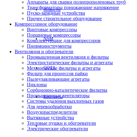
Аппараты для сварки полипропиленовых труб
Трансформаторы понижающие напряжение
Новости
Пуско-зарядные устройства
Прочее строительное оборудование
Компрессорное оборудование
Винтовые компрессоры
Поршневые компрессоры
NSM
Комплектующие для компрессоров
Пневмоинструменты
Вентиляция и обогреватели
Промышленная вентиляция и фильтры
Электростатические фильтры и агрегаты
СОТА
Механические фильтры и агрегаты
Фильтр для процессов пайки
Пылеулавливающие агрегаты
Циклоны
Сорбционно-каталитические фильтры
Промышленные вентиляторы
Контакты
Системы удаления выхлопных газов
Для деревообработки
Воздухораспределители
Вытяжные устройства
Тепловые пушки и обогреватели
Электрические обогреватели