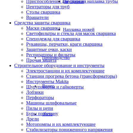
Приспособления для сварки
Внутренняя наплавка трубы
Центраторы для труб
Столы сварщика
Вращатели
Средства защиты сварщика
Маски сварщика
Наплавка ножей
Светофильтры и стекла для масок сварщика
Спецодежда для сварщика
Рукавицы, перчатки, краги сварщика
Защитные очки, каски
Респираторы и фильтры
Производство
Прочая защита
Строительное оборудование и инструменты
Электростанции и их комплектующие
Станции прогрева бетона (трансформаторы)
Инструменты Makita
Видео
Шуруповерты и гайковерты
Лобзики
Перфораторы
Машины шлифовальные
Пилы и цепи
Буры по бетону
Фото
Дрели
Мотопомпы и их комплектующие
Стабилизаторы пониженного напряжения