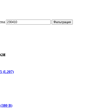
ена
Фильтрация
ки
 (L207)
(380 В)