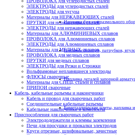
ПРОВОЛОКА для углеродистых сталей
ЭЛЕКТРОДЫ для углеродистых сталей
ЭЛЕКТРОДЫ для чугуна
Материалы для НЕРЖАВЕЮЩИХ сталей
Наплавка бил углеразмольного обо
ПРУТКИ для нержавеющих сталей
ЭЛЕКТРОДЫ для нержавеющих сталей
Материалы для АЛЮМИНИЕВЫХ сплавов
ПРОВОЛОКА для Алюминиевых сплавов
ЭЛЕКТРОДЫ для Алюминиевых сплавов
Материалы для МЕДНЫХ сплавов
Наплавка фланцев, патрубков, втул
ПРОВОЛОКА для медных сплавов
ПРУТКИ для медных сплавов
ЭЛЕКТРОДЫ для Резки и Строжки
Вольфрамовые неплавящиеся электроды
ФЛЮСЫ сварочные
Наплавка деталей запорной армату
Материалы для СПЕЦ. сталей и сплавов
ПРИПОИ сварочные
Кабель, кабельные разъемы и наконечники
Кабель и провод для сварочных работ
Соединительные кабельные разъемы
Биметаллические плиты, наплавка 
Кабельные наконечники и комплекты
Приспособления для сварочных работ
Электрододержатели и клеммы заземления
Печи для просушки и прокалки электродов
Круги отрезные, шлифовальные, зачистные