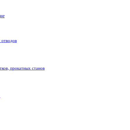
щие
 отводов
атков, прокатных станов
с