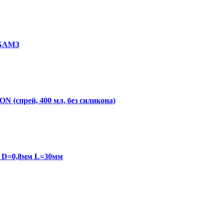
 БАМЗ
N (спрей, 400 мл, без силикона)
8 D=0,8мм L=30мм