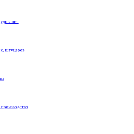
рудования
ок, штуцеров
ры
и производство