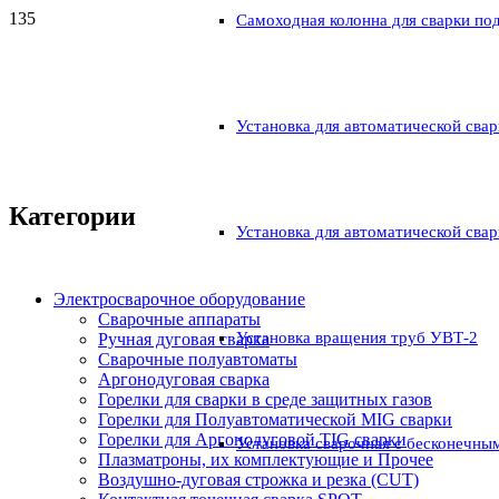
Самоходная колонна для сварки по
Установка для автоматической свар
Категории
Установка для автоматической свар
Электросварочное оборудование
Сварочные аппараты
Установка вращения труб УВТ-2
Ручная дуговая сварка
Сварочные полуавтоматы
Аргонодуговая сварка
Горелки для сварки в среде защитных газов
Горелки для Полуавтоматической MIG сварки
Горелки для Аргонодуговой TIG сварки
Установка сварочная с бесконечны
Плазматроны, их комплектующие и Прочее
Воздушно-дуговая строжка и резка (CUT)