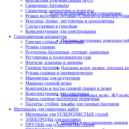
Контактная точечная сварка SPOT
Сварочные Автоматы
Сварочные генераторы и агрегаты
Услуги по наплавке и восстановлению
Резаки воздушно дуговые (Строгач) и комплектую
Реостаты, блоки , регуляторы и осцилляторы
Сопла газовые к горелкам
Комплектующие для электросварки
Газопламенная аппаратура
Наплавка внутренних поверхностей
Горелки газовые и сварочные
Резаки газовые
Редукторы баллонные, сетевые, рамповые
Регуляторы и подогреватели газа
Вентили, клапаны и затворы
Газовые баллоны
Наплавка валов, валков, опорных к
Рукава газовые и пневматические
Манометры для редукторов
Машины газовой резки
Комплекты и посты газовой сварки и резки
Комплектующие для газосварки
Наплавка крановых колёс, ЖД колё
Рампы газовые баллонные разрядные
Паллеты, стойки, шкафы для газовых баллонов
Материалы для сварочных работ
Материалы для УГЛЕРОДИСТЫХ сталей
ЭЛЕКТРОДЫ для наплавки
Наплавка и восстановление шнеков
ПРУТКИ для углеродистых сталей