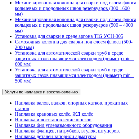
Механизированная колонна для сварки под слоем флюса
кольцевых и продольных швов резервуаров (300-1600
мм)
Механизированная колонна для сварки под слоем флюса
кольцевых и продольных швов резервуаров (500 – 4000
мм)
Установка для сварки в среде аргона TIG УСН-305
Самоходная колонна для сварки под слоем флюса (500-
2000 мм)
Установка для автоматической сварки труб в среде
защитных газов плавящимся электродом (диаметр min –
600 мм)
Установка для автоматической сварки труб в среде
защитных газов плавящимся электродом (диаметр min –
500 мм)
Услуги по наплавке и восстановлению
Наплавка валов, валков, опорных катков, прокатных
станов
Наплавка крановых колёс, ЖД колёс
Наплавка и восстановление шнеков
Наплавка бил углеразмольного оборудования
Наплавка фланцев, патрубков, втулок, штуцеров.
Наплавка деталей запорной арматуры