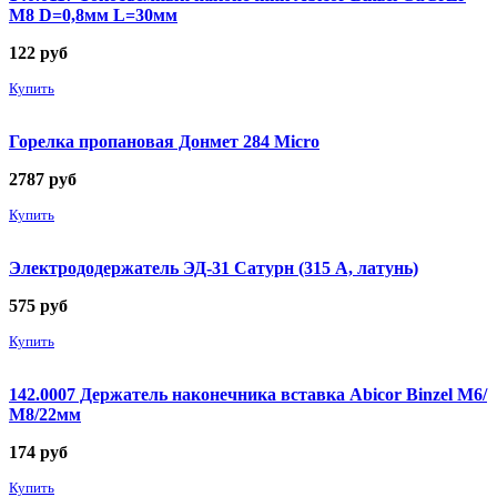
М8 D=0,8мм L=30мм
122
руб
Купить
Горелка пропановая Донмет 284 Micro
2787
руб
Купить
Электрододержатель ЭД-31 Сатурн (315 А, латунь)
575
руб
Купить
142.0007 Держатель наконечника вставка Abicor Binzel М6/
М8/22мм
174
руб
Купить