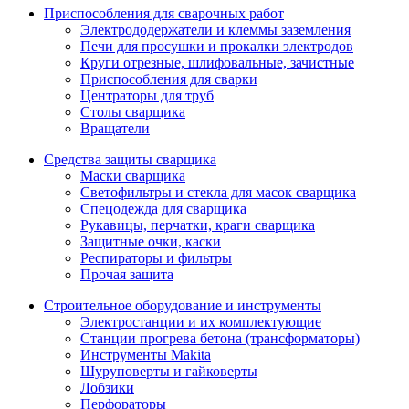
Приспособления для сварочных работ
Электрододержатели и клеммы заземления
Печи для просушки и прокалки электродов
Круги отрезные, шлифовальные, зачистные
Приспособления для сварки
Центраторы для труб
Столы сварщика
Вращатели
Средства защиты сварщика
Маски сварщика
Светофильтры и стекла для масок сварщика
Спецодежда для сварщика
Рукавицы, перчатки, краги сварщика
Защитные очки, каски
Респираторы и фильтры
Прочая защита
Строительное оборудование и инструменты
Электростанции и их комплектующие
Станции прогрева бетона (трансформаторы)
Инструменты Makita
Шуруповерты и гайковерты
Лобзики
Перфораторы