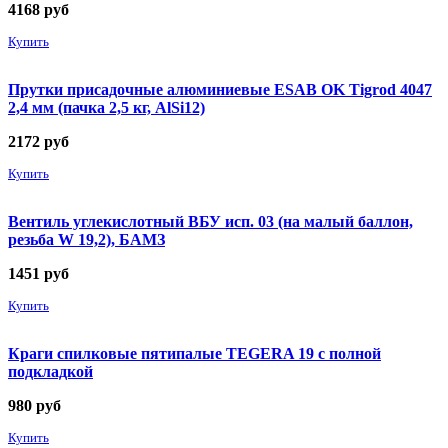
4168
руб
Купить
Прутки присадочные алюминиевые ESAB OK Tigrod 4047
2,4 мм (пачка 2,5 кг, AlSi12)
2172
руб
Купить
Вентиль углекислотный ВБУ исп. 03 (на малый баллон,
резьба W 19,2), БАМЗ
1451
руб
Купить
Краги спилковые пятипалые TEGERA 19 с полной
подкладкой
980
руб
Купить