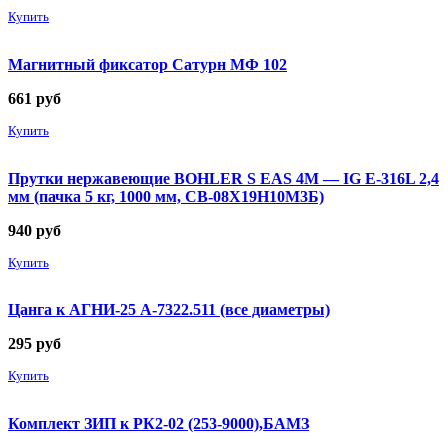
Купить
Магнитный фиксатор Сатурн МФ 102
661
руб
Купить
Прутки нержавеющие BOHLER S EAS 4M — IG E-316L 2,4
мм (пачка 5 кг, 1000 мм, СВ-08Х19Н10М3Б)
940
руб
Купить
Цанга к АГНИ-25 А-7322.511 (все диаметры)
295
руб
Купить
Комплект ЗИП к РК2-02 (253-9000),БАМЗ