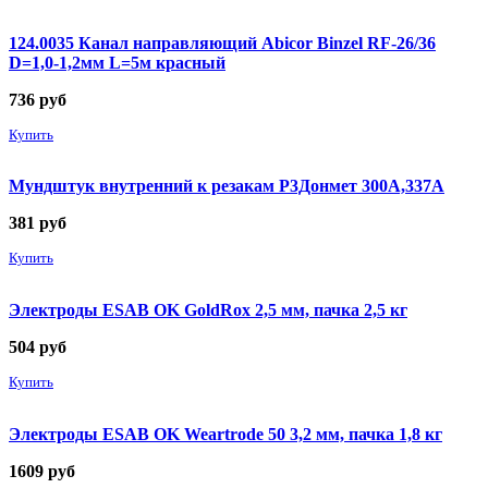
124.0035 Канал направляющий Abicor Binzel RF-26/36
D=1,0-1,2мм L=5м красный
736
руб
Купить
Мундштук внутренний к резакам Р3Донмет 300А,337А
381
руб
Купить
Электроды ESAB OK GoldRox 2,5 мм, пачка 2,5 кг
504
руб
Купить
Электроды ESAB OK Weartrode 50 3,2 мм, пачка 1,8 кг
1609
руб