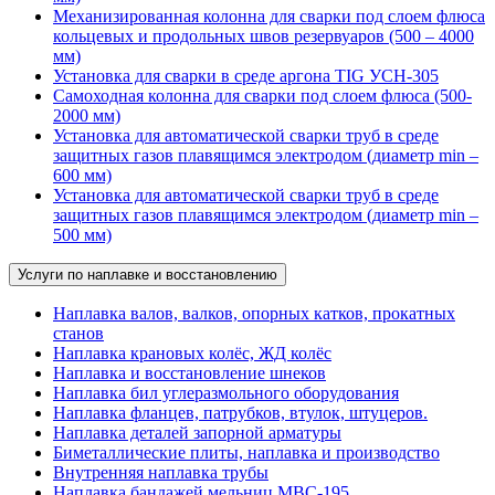
Механизированная колонна для сварки под слоем флюса
кольцевых и продольных швов резервуаров (500 – 4000
мм)
Установка для сварки в среде аргона TIG УСН-305
Самоходная колонна для сварки под слоем флюса (500-
2000 мм)
Установка для автоматической сварки труб в среде
защитных газов плавящимся электродом (диаметр min –
600 мм)
Установка для автоматической сварки труб в среде
защитных газов плавящимся электродом (диаметр min –
500 мм)
Услуги по наплавке и восстановлению
Наплавка валов, валков, опорных катков, прокатных
станов
Наплавка крановых колёс, ЖД колёс
Наплавка и восстановление шнеков
Наплавка бил углеразмольного оборудования
Наплавка фланцев, патрубков, втулок, штуцеров.
Наплавка деталей запорной арматуры
Биметаллические плиты, наплавка и производство
Внутренняя наплавка трубы
Наплавка бандажей мельниц МВС-195