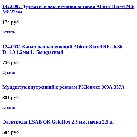
142.0007 Держатель наконечника вставка Abicor Binzel М6/
М8/22мм
174
руб
Купить
124.0035 Канал направляющий Abicor Binzel RF-26/36
D=1,0-1,2мм L=5м красный
736
руб
Купить
Мундштук внутренний к резакам Р3Донмет 300А,337А
381
руб
Купить
Электроды ESAB OK GoldRox 2,5 мм, пачка 2,5 кг
504
руб