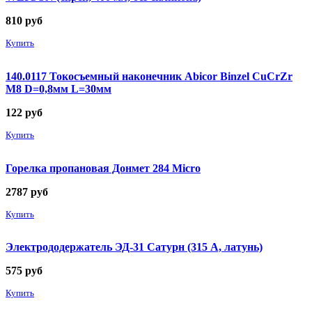
810
руб
Купить
140.0117 Токосъемный наконечник Abicor Binzel CuCrZr
М8 D=0,8мм L=30мм
122
руб
Купить
Горелка пропановая Донмет 284 Micro
2787
руб
Купить
Электрододержатель ЭД-31 Сатурн (315 А, латунь)
575
руб
Купить