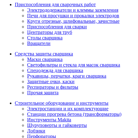
Приспособления для сварочных работ
Электрододержатели и клеммы заземления
Печи для просушки и прокалки электродов
Круги отрезные, шлифовальные, зачистные
Приспособления для сварки
Центраторы для труб
Столы сварщика
Вращатели
Средства защиты сварщика
Маски сварщика
Светофильтры и стекла для масок сварщика
Спецодежда для сварщика
Рукавицы, перчатки, краги сварщика
Защитные очки, каски
Респираторы и фильтры
Прочая защита
Строительное оборудование и инструменты
Электростанции и их комплектующие
Станции прогрева бетона (трансформаторы)
Инструменты Makita
Шуруповерты и гайковерты
Лобзики
Перфораторы