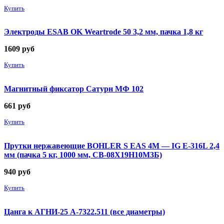
Купить
Электроды ESAB OK Weartrode 50 3,2 мм, пачка 1,8 кг
1609
руб
Купить
Магнитный фиксатор Сатурн МФ 102
661
руб
Купить
Прутки нержавеющие BOHLER S EAS 4M — IG E-316L 2,4
мм (пачка 5 кг, 1000 мм, СВ-08Х19Н10М3Б)
940
руб
Купить
Цанга к АГНИ-25 А-7322.511 (все диаметры)