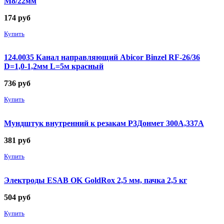
М8/22мм
174
руб
Купить
124.0035 Канал направляющий Abicor Binzel RF-26/36
D=1,0-1,2мм L=5м красный
736
руб
Купить
Мундштук внутренний к резакам Р3Донмет 300А,337А
381
руб
Купить
Электроды ESAB OK GoldRox 2,5 мм, пачка 2,5 кг
504
руб
Купить