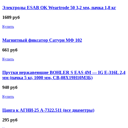
Электроды ESAB OK Weartrode 50 3,2 мм, пачка 1,8 кг
1609
руб
Купить
Магнитный фиксатор Сатурн МФ 102
661
руб
Купить
Прутки нержавеющие BOHLER S EAS 4M — IG E-316L 2,4
мм (пачка 5 кг, 1000 мм, СВ-08Х19Н10М3Б)
940
руб
Купить
Цанга к АГНИ-25 А-7322.511 (все диаметры)
295
руб