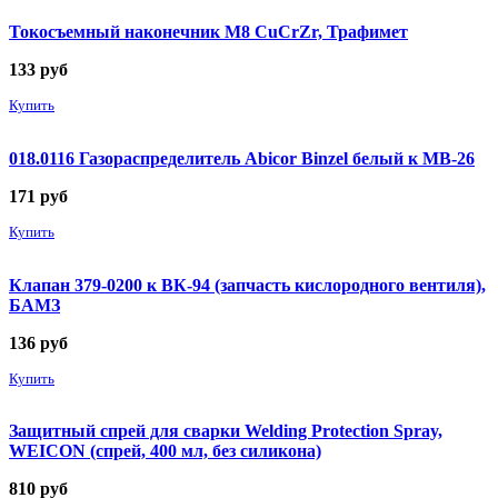
Токосъемный наконечник М8 CuCrZr, Трафимет
133
руб
Купить
018.0116 Газораспределитель Abicor Binzel белый к MB-26
171
руб
Купить
Клапан 379-0200 к ВК-94 (запчасть кислородного вентиля),
БАМЗ
136
руб
Купить
Защитный спрей для сварки Welding Protection Spray,
WEICON (спрей, 400 мл, без силикона)
810
руб