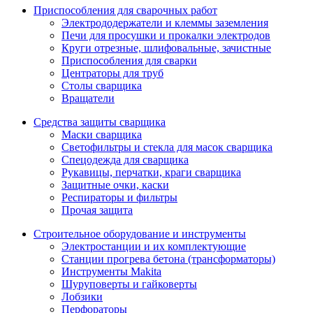
Приспособления для сварочных работ
Электрододержатели и клеммы заземления
Печи для просушки и прокалки электродов
Круги отрезные, шлифовальные, зачистные
Приспособления для сварки
Центраторы для труб
Столы сварщика
Вращатели
Средства защиты сварщика
Маски сварщика
Светофильтры и стекла для масок сварщика
Спецодежда для сварщика
Рукавицы, перчатки, краги сварщика
Защитные очки, каски
Респираторы и фильтры
Прочая защита
Строительное оборудование и инструменты
Электростанции и их комплектующие
Станции прогрева бетона (трансформаторы)
Инструменты Makita
Шуруповерты и гайковерты
Лобзики
Перфораторы