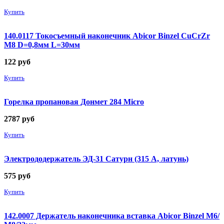
Купить
140.0117 Токосъемный наконечник Abicor Binzel CuCrZr
М8 D=0,8мм L=30мм
122
руб
Купить
Горелка пропановая Донмет 284 Micro
2787
руб
Купить
Электрододержатель ЭД-31 Сатурн (315 А, латунь)
575
руб
Купить
142.0007 Держатель наконечника вставка Abicor Binzel М6/