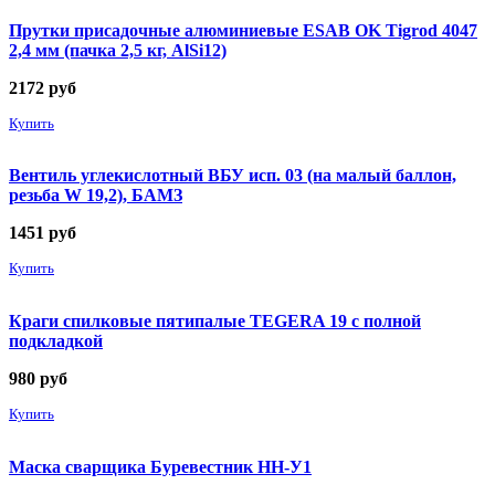
Прутки присадочные алюминиевые ESAB OK Tigrod 4047
2,4 мм (пачка 2,5 кг, AlSi12)
2172
руб
Купить
Вентиль углекислотный ВБУ исп. 03 (на малый баллон,
резьба W 19,2), БАМЗ
1451
руб
Купить
Краги спилковые пятипалые TEGERA 19 с полной
подкладкой
980
руб
Купить
Маска сварщика Буревестник НН-У1