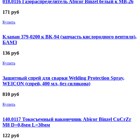
018.0116 Газораспределитель Abicor Binzel белый к MB-26
171
руб
Купить
Клапан 379-0200 к ВК-94 (запчасть кислородного вентиля),
БАМЗ
136
руб
Купить
Защитный спрей для сварки Welding Protection Spray,
WEICON (спрей, 400 мл, без силикона)
810
руб
Купить
140.0117 Токосъемный наконечник Abicor Binzel CuCrZr
М8 D=0,8мм L=30мм
122
руб