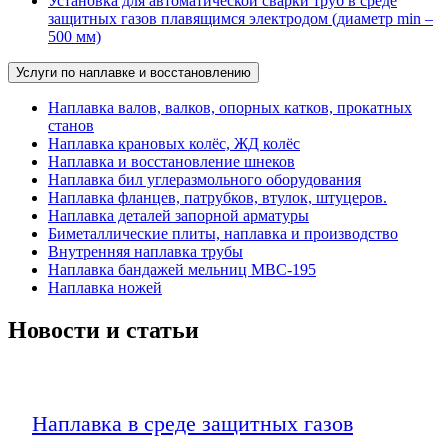
Установка для автоматической сварки труб в среде
защитных газов плавящимся электродом (диаметр min –
500 мм)
Услуги по наплавке и восстановлению
Наплавка валов, валков, опорных катков, прокатных
станов
Наплавка крановых колёс, ЖД колёс
Наплавка и восстановление шнеков
Наплавка бил углеразмольного оборудования
Наплавка фланцев, патрубков, втулок, штуцеров.
Наплавка деталей запорной арматуры
Биметаллические плиты, наплавка и производство
Внутренняя наплавка трубы
Наплавка бандажей мельниц МВС-195
Наплавка ножей
Новости и статьи
Наплавка в среде защитных газов