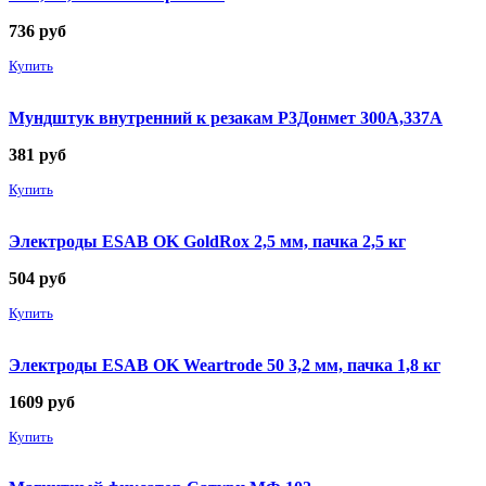
736
руб
Купить
Мундштук внутренний к резакам Р3Донмет 300А,337А
381
руб
Купить
Электроды ESAB OK GoldRox 2,5 мм, пачка 2,5 кг
504
руб
Купить
Электроды ESAB OK Weartrode 50 3,2 мм, пачка 1,8 кг
1609
руб
Купить