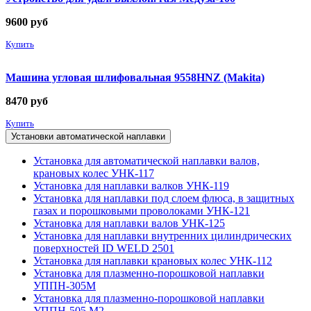
9600
руб
Купить
Машина угловая шлифовальная 9558HNZ (Makita)
8470
руб
Купить
Установки автоматической наплавки
Установка для автоматической наплавки валов,
крановых колес УНК-117
Установка для наплавки валков УНК-119
Установка для наплавки под слоем флюса, в защитных
газах и порошковыми проволоками УНК-121
Установка для наплавки валов УНК-125
Установка для наплавки внутренних цилиндрических
поверхностей ID WELD 2501
Установка для наплавки крановых колес УНК-112
Установка для плазменно-порошковой наплавки
УППН-305М
Установка для плазменно-порошковой наплавки
УППН-505 М2