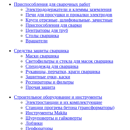
Приспособления для сварочных работ
Электрододержатели и клеммы заземления
Печи для просушки и прокалки электродов
Круги отрезные, шлифовальные, зачистные
Приспособления для сварки
Центраторы для труб
Столы сварщика
Вращатели
Средства защиты сварщика
Маски сварщика
Светофильтры и стекла для масок сварщика
Спецодежда для сварщика
Рукавицы, перчатки, краги сварщика
Защитные очки, каски
Респираторы и фильтры
Прочая защита
Строительное оборудование и инструменты
Электростанции и их комплектующие
Станции прогрева бетона (трансформаторы)
Инструменты Makita
Шуруповерты и гайковерты
Лобзики
Перфораторы