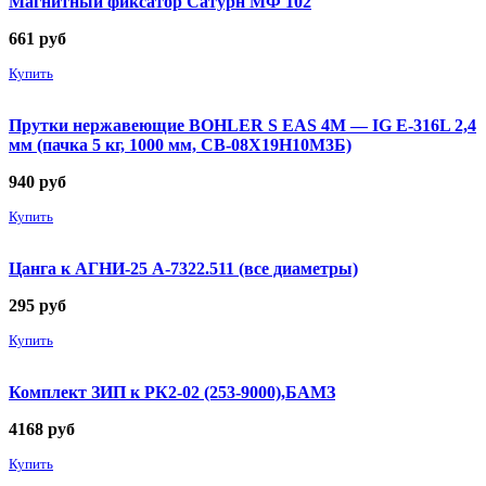
Магнитный фиксатор Сатурн МФ 102
661
руб
Купить
Прутки нержавеющие BOHLER S EAS 4M — IG E-316L 2,4
мм (пачка 5 кг, 1000 мм, СВ-08Х19Н10М3Б)
940
руб
Купить
Цанга к АГНИ-25 А-7322.511 (все диаметры)
295
руб
Купить
Комплект ЗИП к РК2-02 (253-9000),БАМЗ
4168
руб
Купить