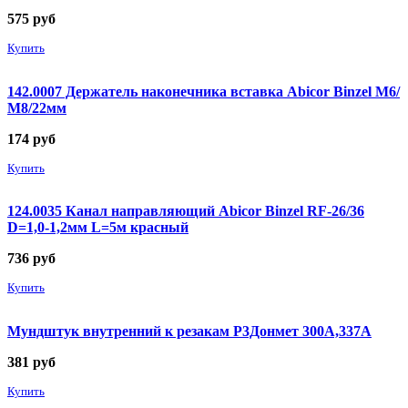
575
руб
Купить
142.0007 Держатель наконечника вставка Abicor Binzel М6/
М8/22мм
174
руб
Купить
124.0035 Канал направляющий Abicor Binzel RF-26/36
D=1,0-1,2мм L=5м красный
736
руб
Купить
Мундштук внутренний к резакам Р3Донмет 300А,337А
381
руб
Купить