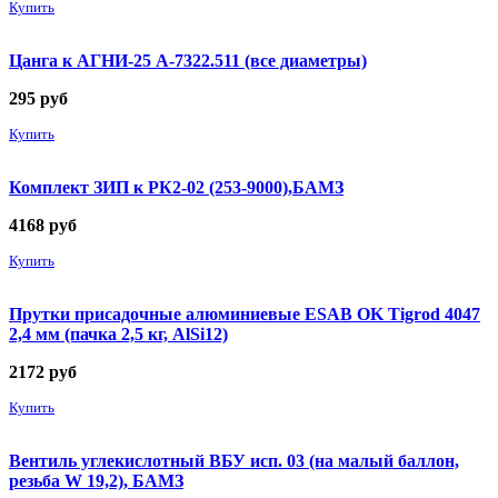
Купить
Цанга к АГНИ-25 А-7322.511 (все диаметры)
295
руб
Купить
Комплект ЗИП к РК2-02 (253-9000),БАМЗ
4168
руб
Купить
Прутки присадочные алюминиевые ESAB OK Tigrod 4047
2,4 мм (пачка 2,5 кг, AlSi12)
2172
руб
Купить
Вентиль углекислотный ВБУ исп. 03 (на малый баллон,
резьба W 19,2), БАМЗ