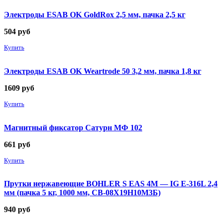
Электроды ESAB OK GoldRox 2,5 мм, пачка 2,5 кг
504
руб
Купить
Электроды ESAB OK Weartrode 50 3,2 мм, пачка 1,8 кг
1609
руб
Купить
Магнитный фиксатор Сатурн МФ 102
661
руб
Купить
Прутки нержавеющие BOHLER S EAS 4M — IG E-316L 2,4
мм (пачка 5 кг, 1000 мм, СВ-08Х19Н10М3Б)
940
руб