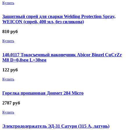
Купить
Защитный спрей для сварки Welding Protection Spray,
WEICON (спрей, 400 мл, без силикона)
810
руб
Купить
140.0117 Токосъемный наконечник Abicor Binzel CuCrZr
М8 D=0,8мм L=30мм
122
руб
Купить
Горелка пропановая Донмет 284 Micro
2787
руб
Купить
Электрододержатель ЭД-31 Сатурн (315 А, латунь)