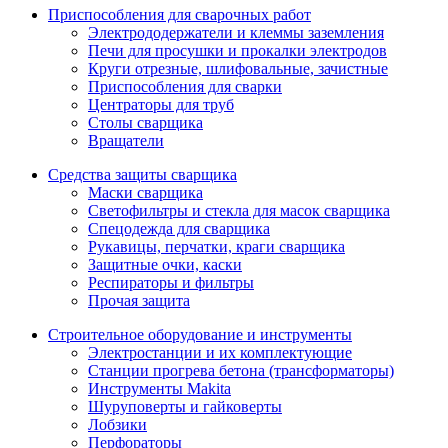
Приспособления для сварочных работ
Электрододержатели и клеммы заземления
Печи для просушки и прокалки электродов
Круги отрезные, шлифовальные, зачистные
Приспособления для сварки
Центраторы для труб
Столы сварщика
Вращатели
Средства защиты сварщика
Маски сварщика
Светофильтры и стекла для масок сварщика
Спецодежда для сварщика
Рукавицы, перчатки, краги сварщика
Защитные очки, каски
Респираторы и фильтры
Прочая защита
Строительное оборудование и инструменты
Электростанции и их комплектующие
Станции прогрева бетона (трансформаторы)
Инструменты Makita
Шуруповерты и гайковерты
Лобзики
Перфораторы