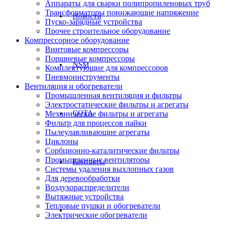
Аппараты для сварки полипропиленовых труб
Трансформаторы понижающие напряжение
Новости
Пуско-зарядные устройства
Прочее строительное оборудование
Компрессорное оборудование
Винтовые компрессоры
Поршневые компрессоры
NSM
Комплектующие для компрессоров
Пневмоинструменты
Вентиляция и обогреватели
Промышленная вентиляция и фильтры
Электростатические фильтры и агрегаты
СОТА
Механические фильтры и агрегаты
Фильтр для процессов пайки
Пылеулавливающие агрегаты
Циклоны
Сорбционно-каталитические фильтры
Промышленные вентиляторы
Контакты
Системы удаления выхлопных газов
Для деревообработки
Воздухораспределители
Вытяжные устройства
Тепловые пушки и обогреватели
Электрические обогреватели