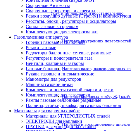
Контактная точечная сварка SPOT
Сварочные Автоматы
Сварочные генераторы и агрегаты
Услуги по наплавке и восстановлению
Резаки воздушно дуговые (Строгач) и комплектую
Реостаты, блоки , регуляторы и осцилляторы
Сопла газовые к горелкам
Комплектующие для электросварки
Газопламенная аппаратура
Наплавка внутренних поверхностей
Горелки газовые и сварочные
Резаки газовые
Редукторы баллонные, сетевые, рамповые
Регуляторы и подогреватели газа
Вентили, клапаны и затворы
Газовые баллоны
Наплавка валов, валков, опорных к
Рукава газовые и пневматические
Манометры для редукторов
Машины газовой резки
Комплекты и посты газовой сварки и резки
Комплектующие для газосварки
Наплавка крановых колёс, ЖД колё
Рампы газовые баллонные разрядные
Паллеты, стойки, шкафы для газовых баллонов
Материалы для сварочных работ
Материалы для УГЛЕРОДИСТЫХ сталей
ЭЛЕКТРОДЫ для наплавки
Наплавка и восстановление шнеков
ПРУТКИ для углеродистых сталей