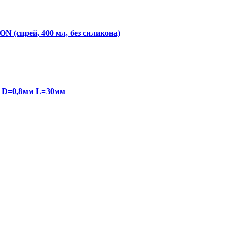
N (спрей, 400 мл, без силикона)
8 D=0,8мм L=30мм