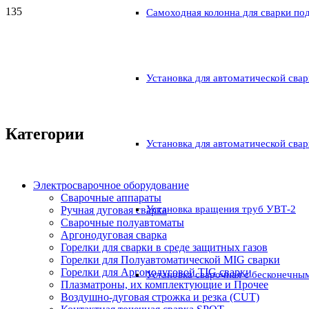
Самоходная колонна для сварки по
Установка для автоматической свар
Категории
Установка для автоматической свар
Электросварочное оборудование
Сварочные аппараты
Установка вращения труб УВТ-2
Ручная дуговая сварка
Сварочные полуавтоматы
Аргонодуговая сварка
Горелки для сварки в среде защитных газов
Горелки для Полуавтоматической MIG сварки
Горелки для Аргонодуговой TIG сварки
Установка сварочная с бесконечны
Плазматроны, их комплектующие и Прочее
Воздушно-дуговая строжка и резка (CUT)