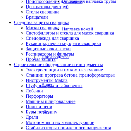
Приспособления для сварки
Внутренняя наплавка трубы
Центраторы для труб
Столы сварщика
Вращатели
Средства защиты сварщика
Маски сварщика
Наплавка ножей
Светофильтры и стекла для масок сварщика
Спецодежда для сварщика
Рукавицы, перчатки, краги сварщика
Защитные очки, каски
Респираторы и фильтры
Производство
Прочая защита
Строительное оборудование и инструменты
Электростанции и их комплектующие
Станции прогрева бетона (трансформаторы)
Инструменты Makita
Видео
Шуруповерты и гайковерты
Лобзики
Перфораторы
Машины шлифовальные
Пилы и цепи
Буры по бетону
Фото
Дрели
Мотопомпы и их комплектующие
Стабилизаторы пониженного напряжения