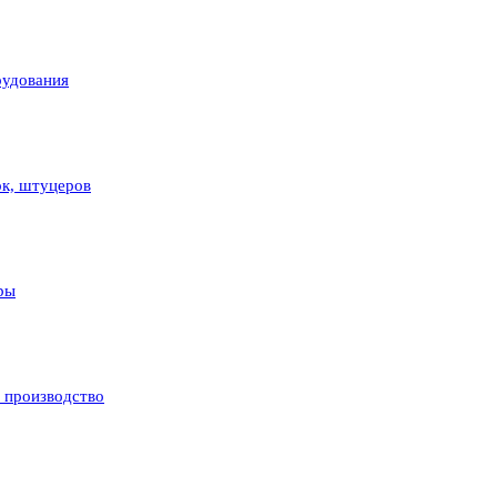
рудования
ок, штуцеров
ры
и производство