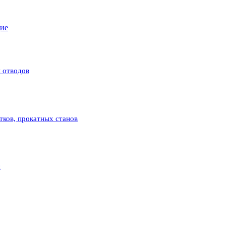
щие
 отводов
атков, прокатных станов
с