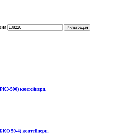
ена
Фильтрация
.РКЗ-500) контейнерн.
.БКО 50-4) контейнерн.