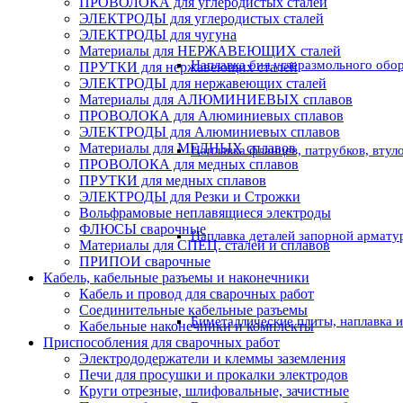
ПРОВОЛОКА для углеродистых сталей
ЭЛЕКТРОДЫ для углеродистых сталей
ЭЛЕКТРОДЫ для чугуна
Материалы для НЕРЖАВЕЮЩИХ сталей
Наплавка бил углеразмольного обо
ПРУТКИ для нержавеющих сталей
ЭЛЕКТРОДЫ для нержавеющих сталей
Материалы для АЛЮМИНИЕВЫХ сплавов
ПРОВОЛОКА для Алюминиевых сплавов
ЭЛЕКТРОДЫ для Алюминиевых сплавов
Материалы для МЕДНЫХ сплавов
Наплавка фланцев, патрубков, втул
ПРОВОЛОКА для медных сплавов
ПРУТКИ для медных сплавов
ЭЛЕКТРОДЫ для Резки и Строжки
Вольфрамовые неплавящиеся электроды
ФЛЮСЫ сварочные
Наплавка деталей запорной армату
Материалы для СПЕЦ. сталей и сплавов
ПРИПОИ сварочные
Кабель, кабельные разъемы и наконечники
Кабель и провод для сварочных работ
Соединительные кабельные разъемы
Биметаллические плиты, наплавка 
Кабельные наконечники и комплекты
Приспособления для сварочных работ
Электрододержатели и клеммы заземления
Печи для просушки и прокалки электродов
Круги отрезные, шлифовальные, зачистные