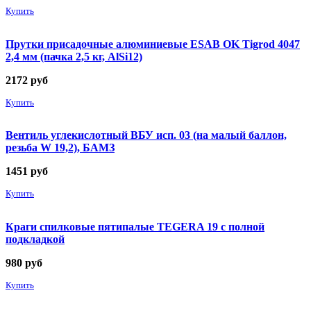
Купить
Прутки присадочные алюминиевые ESAB OK Tigrod 4047
2,4 мм (пачка 2,5 кг, AlSi12)
2172
руб
Купить
Вентиль углекислотный ВБУ исп. 03 (на малый баллон,
резьба W 19,2), БАМЗ
1451
руб
Купить
Краги спилковые пятипалые TEGERA 19 с полной
подкладкой
980
руб
Купить