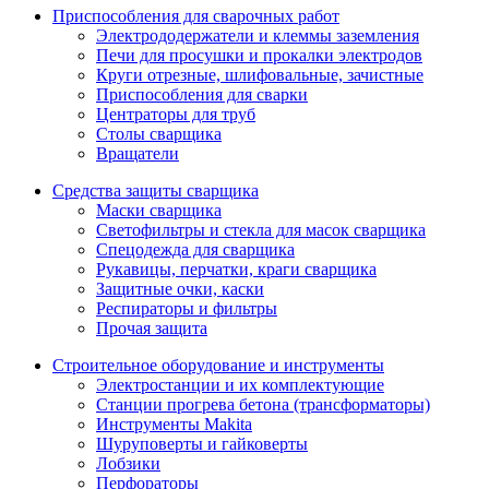
Приспособления для сварочных работ
Электрододержатели и клеммы заземления
Печи для просушки и прокалки электродов
Круги отрезные, шлифовальные, зачистные
Приспособления для сварки
Центраторы для труб
Столы сварщика
Вращатели
Средства защиты сварщика
Маски сварщика
Светофильтры и стекла для масок сварщика
Спецодежда для сварщика
Рукавицы, перчатки, краги сварщика
Защитные очки, каски
Респираторы и фильтры
Прочая защита
Строительное оборудование и инструменты
Электростанции и их комплектующие
Станции прогрева бетона (трансформаторы)
Инструменты Makita
Шуруповерты и гайковерты
Лобзики
Перфораторы