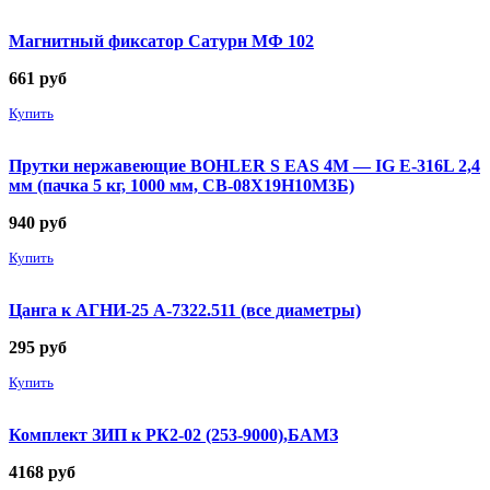
Магнитный фиксатор Сатурн МФ 102
661
руб
Купить
Прутки нержавеющие BOHLER S EAS 4M — IG E-316L 2,4
мм (пачка 5 кг, 1000 мм, СВ-08Х19Н10М3Б)
940
руб
Купить
Цанга к АГНИ-25 А-7322.511 (все диаметры)
295
руб
Купить
Комплект ЗИП к РК2-02 (253-9000),БАМЗ
4168
руб