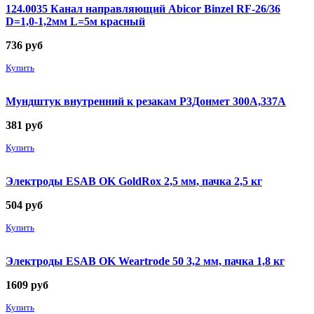
124.0035 Канал направляющий Abicor Binzel RF-26/36
D=1,0-1,2мм L=5м красный
736
руб
Купить
Мундштук внутренний к резакам Р3Донмет 300А,337А
381
руб
Купить
Электроды ESAB OK GoldRox 2,5 мм, пачка 2,5 кг
504
руб
Купить
Электроды ESAB OK Weartrode 50 3,2 мм, пачка 1,8 кг
1609
руб
Купить