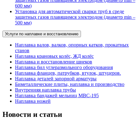
защитных газов плавящимся электродом (диаметр min –
600 мм)
Установка для автоматической сварки труб в среде
защитных газов плавящимся электродом (диаметр min –
500 мм)
Услуги по наплавке и восстановлению
Наплавка валов, валков, опорных катков, прокатных
станов
Наплавка крановых колёс, ЖД колёс
Наплавка и восстановление шнеков
Наплавка бил углеразмольного оборудования
Наплавка фланцев, патрубков, втулок, штуцеров.
Наплавка деталей запорной арматуры
Биметаллические плиты, наплавка и производство
Внутренняя наплавка трубы
Наплавка бандажей мельниц МВС-195
Наплавка ножей
Новости и статьи