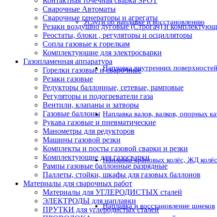
Контактная точечная сварка SPOT
Сварочные Автоматы
Сварочные генераторы и агрегаты
Услуги по наплавке и восстановлению
Резаки воздушно дуговые (Строгач) и комплектую
Реостаты, блоки , регуляторы и осцилляторы
Сопла газовые к горелкам
Комплектующие для электросварки
Газопламенная аппаратура
Наплавка внутренних поверхностей
Горелки газовые и сварочные
Резаки газовые
Редукторы баллонные, сетевые, рамповые
Регуляторы и подогреватели газа
Вентили, клапаны и затворы
Газовые баллоны
Наплавка валов, валков, опорных к
Рукава газовые и пневматические
Манометры для редукторов
Машины газовой резки
Комплекты и посты газовой сварки и резки
Комплектующие для газосварки
Наплавка крановых колёс, ЖД колё
Рампы газовые баллонные разрядные
Паллеты, стойки, шкафы для газовых баллонов
Материалы для сварочных работ
Материалы для УГЛЕРОДИСТЫХ сталей
ЭЛЕКТРОДЫ для наплавки
Наплавка и восстановление шнеков
ПРУТКИ для углеродистых сталей