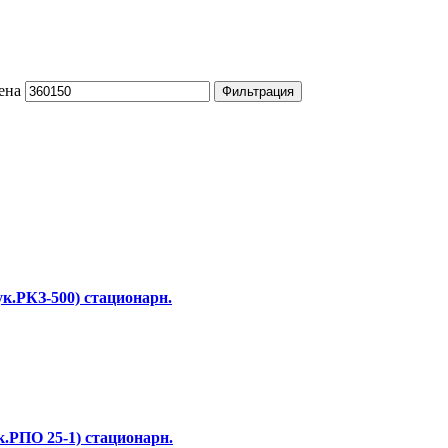
ена
Фильтрация
ук.РКЗ-500) стационарн.
к.РПО 25-1) стационарн.