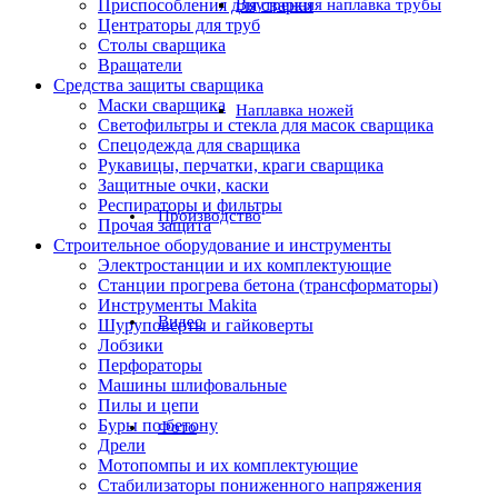
Приспособления для сварки
Внутренняя наплавка трубы
Центраторы для труб
Столы сварщика
Вращатели
Средства защиты сварщика
Маски сварщика
Наплавка ножей
Светофильтры и стекла для масок сварщика
Спецодежда для сварщика
Рукавицы, перчатки, краги сварщика
Защитные очки, каски
Респираторы и фильтры
Производство
Прочая защита
Строительное оборудование и инструменты
Электростанции и их комплектующие
Станции прогрева бетона (трансформаторы)
Инструменты Makita
Видео
Шуруповерты и гайковерты
Лобзики
Перфораторы
Машины шлифовальные
Пилы и цепи
Буры по бетону
Фото
Дрели
Мотопомпы и их комплектующие
Стабилизаторы пониженного напряжения