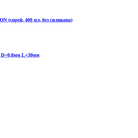
N (спрей, 400 мл, без силикона)
8 D=0,8мм L=30мм