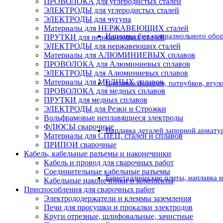
ПРОВОЛОКА для углеродистых сталей
ЭЛЕКТРОДЫ для углеродистых сталей
ЭЛЕКТРОДЫ для чугуна
Материалы для НЕРЖАВЕЮЩИХ сталей
Наплавка бил углеразмольного обо
ПРУТКИ для нержавеющих сталей
ЭЛЕКТРОДЫ для нержавеющих сталей
Материалы для АЛЮМИНИЕВЫХ сплавов
ПРОВОЛОКА для Алюминиевых сплавов
ЭЛЕКТРОДЫ для Алюминиевых сплавов
Материалы для МЕДНЫХ сплавов
Наплавка фланцев, патрубков, втул
ПРОВОЛОКА для медных сплавов
ПРУТКИ для медных сплавов
ЭЛЕКТРОДЫ для Резки и Строжки
Вольфрамовые неплавящиеся электроды
ФЛЮСЫ сварочные
Наплавка деталей запорной армату
Материалы для СПЕЦ. сталей и сплавов
ПРИПОИ сварочные
Кабель, кабельные разъемы и наконечники
Кабель и провод для сварочных работ
Соединительные кабельные разъемы
Биметаллические плиты, наплавка 
Кабельные наконечники и комплекты
Приспособления для сварочных работ
Электрододержатели и клеммы заземления
Печи для просушки и прокалки электродов
Круги отрезные, шлифовальные, зачистные