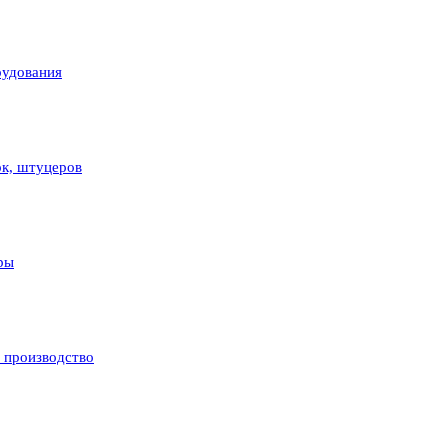
рудования
ок, штуцеров
ры
и производство