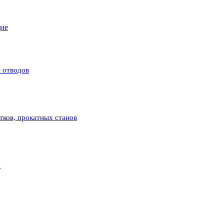
щие
 отводов
атков, прокатных станов
с