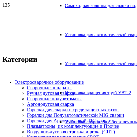
Самоходная колонна для сварки по
Установка для автоматической свар
Категории
Установка для автоматической свар
Электросварочное оборудование
Сварочные аппараты
Установка вращения труб УВТ-2
Ручная дуговая сварка
Сварочные полуавтоматы
Аргонодуговая сварка
Горелки для сварки в среде защитных газов
Горелки для Полуавтоматической MIG сварки
Горелки для Аргонодуговой TIG сварки
Установка сварочная с бесконечны
Плазматроны, их комплектующие и Прочее
Воздушно-дуговая строжка и резка (CUT)