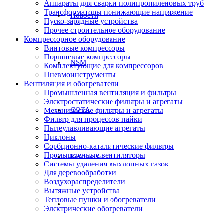
Аппараты для сварки полипропиленовых труб
Трансформаторы понижающие напряжение
Новости
Пуско-зарядные устройства
Прочее строительное оборудование
Компрессорное оборудование
Винтовые компрессоры
Поршневые компрессоры
NSM
Комплектующие для компрессоров
Пневмоинструменты
Вентиляция и обогреватели
Промышленная вентиляция и фильтры
Электростатические фильтры и агрегаты
СОТА
Механические фильтры и агрегаты
Фильтр для процессов пайки
Пылеулавливающие агрегаты
Циклоны
Сорбционно-каталитические фильтры
Промышленные вентиляторы
Контакты
Системы удаления выхлопных газов
Для деревообработки
Воздухораспределители
Вытяжные устройства
Тепловые пушки и обогреватели
Электрические обогреватели