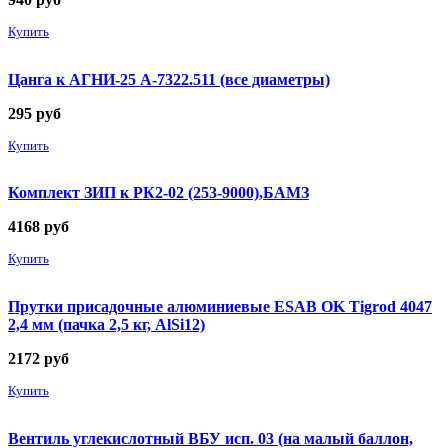
Купить
Цанга к АГНИ-25 А-7322.511 (все диаметры)
295
руб
Купить
Комплект ЗИП к РК2-02 (253-9000),БАМЗ
4168
руб
Купить
Прутки присадочные алюминиевые ESAB OK Tigrod 4047
2,4 мм (пачка 2,5 кг, AlSi12)
2172
руб
Купить
Вентиль углекислотный ВБУ исп. 03 (на малый баллон,