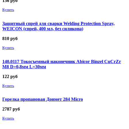
136
руб
Купить
Защитный спрей для сварки Welding Protection Spray,
WEICON (спрей, 400 мл, без силикона)
810
руб
Купить
140.0117 Токосъемный наконечник Abicor Binzel CuCrZr
М8 D=0,8мм L=30мм
122
руб
Купить
Горелка пропановая Донмет 284 Micro
2787
руб
Купить