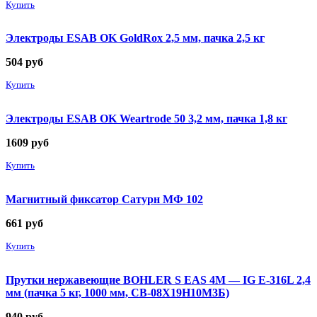
Купить
Электроды ESAB OK GoldRox 2,5 мм, пачка 2,5 кг
504
руб
Купить
Электроды ESAB OK Weartrode 50 3,2 мм, пачка 1,8 кг
1609
руб
Купить
Магнитный фиксатор Сатурн МФ 102
661
руб
Купить
Прутки нержавеющие BOHLER S EAS 4M — IG E-316L 2,4
мм (пачка 5 кг, 1000 мм, СВ-08Х19Н10М3Б)
940
руб