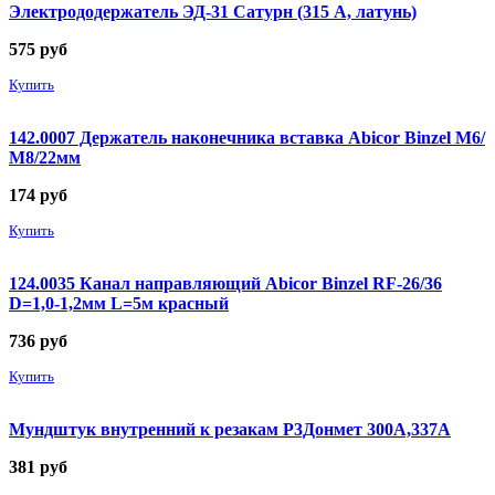
Электрододержатель ЭД-31 Сатурн (315 А, латунь)
575
руб
Купить
142.0007 Держатель наконечника вставка Abicor Binzel М6/
М8/22мм
174
руб
Купить
124.0035 Канал направляющий Abicor Binzel RF-26/36
D=1,0-1,2мм L=5м красный
736
руб
Купить
Мундштук внутренний к резакам Р3Донмет 300А,337А
381
руб