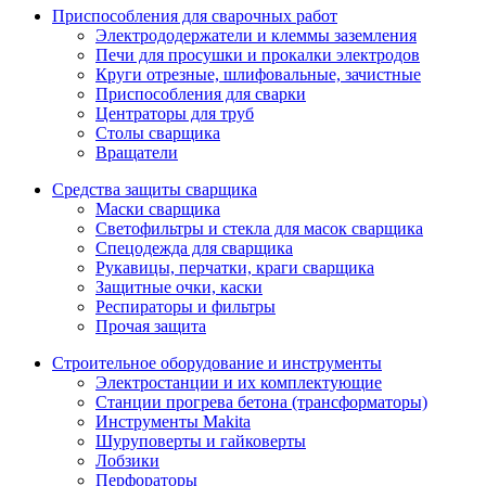
Приспособления для сварочных работ
Электрододержатели и клеммы заземления
Печи для просушки и прокалки электродов
Круги отрезные, шлифовальные, зачистные
Приспособления для сварки
Центраторы для труб
Столы сварщика
Вращатели
Средства защиты сварщика
Маски сварщика
Светофильтры и стекла для масок сварщика
Спецодежда для сварщика
Рукавицы, перчатки, краги сварщика
Защитные очки, каски
Респираторы и фильтры
Прочая защита
Строительное оборудование и инструменты
Электростанции и их комплектующие
Станции прогрева бетона (трансформаторы)
Инструменты Makita
Шуруповерты и гайковерты
Лобзики
Перфораторы