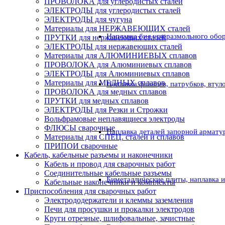
ПРОВОЛОКА для углеродистых сталей
ЭЛЕКТРОДЫ для углеродистых сталей
ЭЛЕКТРОДЫ для чугуна
Материалы для НЕРЖАВЕЮЩИХ сталей
Наплавка бил углеразмольного обо
ПРУТКИ для нержавеющих сталей
ЭЛЕКТРОДЫ для нержавеющих сталей
Материалы для АЛЮМИНИЕВЫХ сплавов
ПРОВОЛОКА для Алюминиевых сплавов
ЭЛЕКТРОДЫ для Алюминиевых сплавов
Материалы для МЕДНЫХ сплавов
Наплавка фланцев, патрубков, втул
ПРОВОЛОКА для медных сплавов
ПРУТКИ для медных сплавов
ЭЛЕКТРОДЫ для Резки и Строжки
Вольфрамовые неплавящиеся электроды
ФЛЮСЫ сварочные
Наплавка деталей запорной армату
Материалы для СПЕЦ. сталей и сплавов
ПРИПОИ сварочные
Кабель, кабельные разъемы и наконечники
Кабель и провод для сварочных работ
Соединительные кабельные разъемы
Биметаллические плиты, наплавка 
Кабельные наконечники и комплекты
Приспособления для сварочных работ
Электрододержатели и клеммы заземления
Печи для просушки и прокалки электродов
Круги отрезные, шлифовальные, зачистные