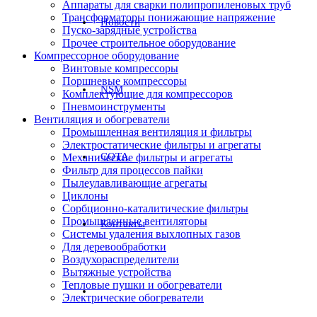
Аппараты для сварки полипропиленовых труб
Трансформаторы понижающие напряжение
Новости
Пуско-зарядные устройства
Прочее строительное оборудование
Компрессорное оборудование
Винтовые компрессоры
Поршневые компрессоры
NSM
Комплектующие для компрессоров
Пневмоинструменты
Вентиляция и обогреватели
Промышленная вентиляция и фильтры
Электростатические фильтры и агрегаты
СОТА
Механические фильтры и агрегаты
Фильтр для процессов пайки
Пылеулавливающие агрегаты
Циклоны
Сорбционно-каталитические фильтры
Промышленные вентиляторы
Контакты
Системы удаления выхлопных газов
Для деревообработки
Воздухораспределители
Вытяжные устройства
Тепловые пушки и обогреватели
Электрические обогреватели