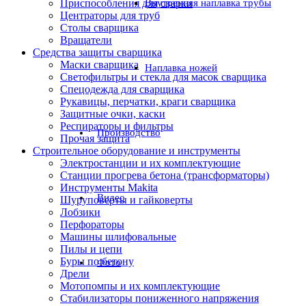
Приспособления для сварки
Внутренняя наплавка трубы
Центраторы для труб
Столы сварщика
Вращатели
Средства защиты сварщика
Маски сварщика
Наплавка ножей
Светофильтры и стекла для масок сварщика
Спецодежда для сварщика
Рукавицы, перчатки, краги сварщика
Защитные очки, каски
Респираторы и фильтры
Производство
Прочая защита
Строительное оборудование и инструменты
Электростанции и их комплектующие
Станции прогрева бетона (трансформаторы)
Инструменты Makita
Видео
Шуруповерты и гайковерты
Лобзики
Перфораторы
Машины шлифовальные
Пилы и цепи
Буры по бетону
Фото
Дрели
Мотопомпы и их комплектующие
Стабилизаторы пониженного напряжения