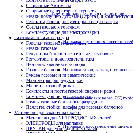
Контактная точечная сварка SPOT
Сварочные Автоматы
Сварочные генераторы и агрегаты
Услуги по наплавке и восстановлению
Резаки воздушно дуговые (Строгач) и комплектую
Реостаты, блоки , регуляторы и осцилляторы
Сопла газовые к горелкам
Комплектующие для электросварки
Газопламенная аппаратура
Наплавка внутренних поверхностей
Горелки газовые и сварочные
Резаки газовые
Редукторы баллонные, сетевые, рамповые
Регуляторы и подогреватели газа
Вентили, клапаны и затворы
Газовые баллоны
Наплавка валов, валков, опорных к
Рукава газовые и пневматические
Манометры для редукторов
Машины газовой резки
Комплекты и посты газовой сварки и резки
Комплектующие для газосварки
Наплавка крановых колёс, ЖД колё
Рампы газовые баллонные разрядные
Паллеты, стойки, шкафы для газовых баллонов
Материалы для сварочных работ
Материалы для УГЛЕРОДИСТЫХ сталей
ЭЛЕКТРОДЫ для наплавки
Наплавка и восстановление шнеков
ПРУТКИ для углеродистых сталей