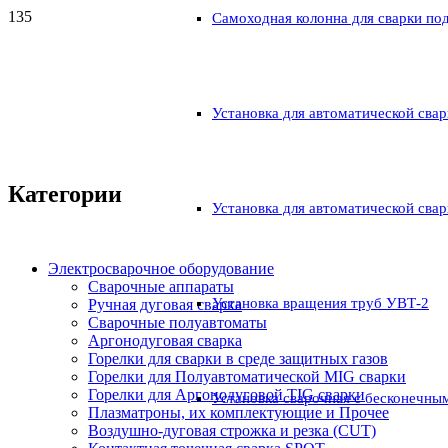
Самоходная колонна для сварки по
Установка для автоматической свар
Категории
Установка для автоматической свар
Электросварочное оборудование
Сварочные аппараты
Установка вращения труб УВТ-2
Ручная дуговая сварка
Сварочные полуавтоматы
Аргонодуговая сварка
Горелки для сварки в среде защитных газов
Горелки для Полуавтоматической MIG сварки
Горелки для Аргонодуговой TIG сварки
Установка сварочная с бесконечны
Плазматроны, их комплектующие и Прочее
Воздушно-дуговая строжка и резка (CUT)