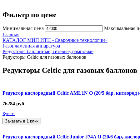
Фильтр по цене
Минимальная цена
Максимальная ц
Главная
КАТАЛОГ МИП ИТЦ «Сварочные технологии»
Газопламенная аппаратура
Редукторы баллонные, сетевые, рамповые
Редукторы Celtic для газовых баллонов
Редукторы Celtic для газовых баллонов
Редуктор кислородный Celtic AML1N O (20/5 бар, кислород 
76284
руб
Купить
Заказать в 1 клик
Редуктор кислородный Celtic Junior J74A O (20/6 бар, кисл