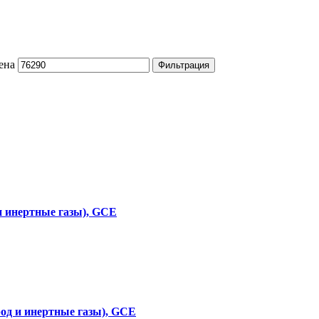
ена
Фильтрация
и инертные газы), GCE
ород и инертные газы), GCE