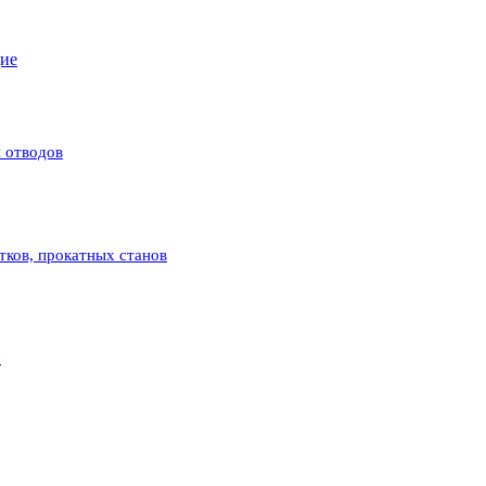
щие
 отводов
атков, прокатных станов
с