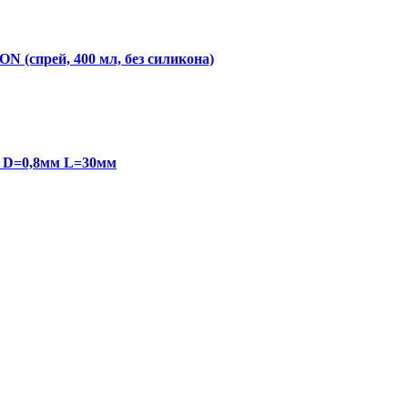
N (спрей, 400 мл, без силикона)
8 D=0,8мм L=30мм