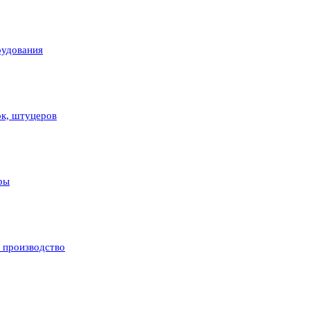
рудования
ок, штуцеров
ры
и производство